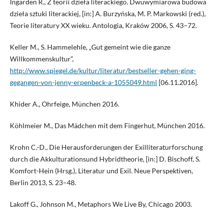
Ingarden R., Z teorii dzieła literackiego. Dwuwymiarowa budowa
dzieła sztuki literackiej, [in:] A. Burzyńska, M. P. Markowski (red.),
Teorie literatury XX wieku. Antologia, Kraków 2006, S. 43–72.
Keller M., S. Hammelehle, „Gut gemeint wie die ganze
Willkommenskultur“,
http://www.spiegel.de/kultur/literatur/bestseller-gehen-ging-
gegangen-von-jenny-erpenbeck-a-1055049.html
[06.11.2016].
Khider A., Ohrfeige, München 2016.
Köhlmeier M., Das Mädchen mit dem Fingerhut, München 2016.
Krohn C.-D., Die Herausforderungen der Exilliteraturforschung
durch die Akkulturationsund Hybridtheorie, [in:] D. Bischoff, S.
Komfort-Hein (Hrsg.), Literatur und Exil. Neue Perspektiven,
Berlin 2013, S. 23–48.
Lakoff G., Johnson M., Metaphors We Live By, Chicago 2003.