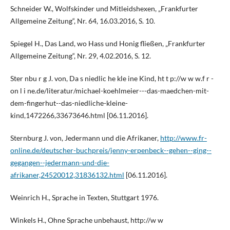
Schneider W., Wolfskinder und Mitleidshexen, „Frankfurter
Allgemeine Zeitung“, Nr. 64, 16.03.2016, S. 10.
Spiegel H., Das Land, wo Hass und Honig fließen, „Frankfurter
Allgemeine Zeitung“, Nr. 29, 4.02.2016, S. 12.
Ster nbu r g J. von, Da s niedlic he kle ine Kind, ht t p://w w w.f r -
on l i ne.de/literatur/michael-koehlmeier---das-maedchen-mit-
dem-fingerhut--das-niedliche-kleine-
kind,1472266,33673646.html [06.11.2016].
Sternburg J. von, Jedermann und die Afrikaner,
http://www.fr-
online.de/deutscher-buchpreis/jenny-erpenbeck--gehen--ging--
gegangen--jedermann-und-die-
afrikaner,24520012,31836132.html
[06.11.2016].
Weinrich H., Sprache in Texten, Stuttgart 1976.
Winkels H., Ohne Sprache unbehaust, http://w w