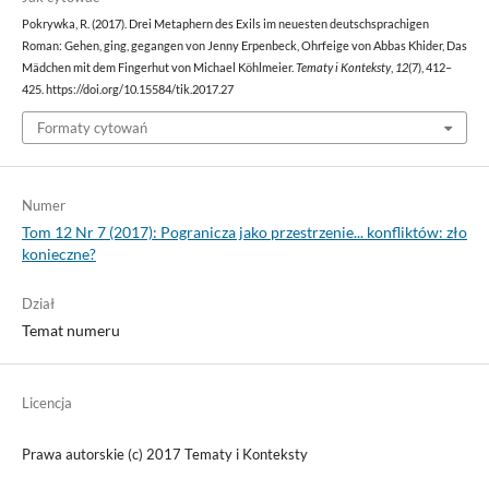
Pokrywka, R. (2017). Drei Metaphern des Exils im neuesten deutschsprachigen
Roman: Gehen, ging, gegangen von Jenny Erpenbeck, Ohrfeige von Abbas Khider, Das
Mädchen mit dem Fingerhut von Michael Köhlmeier.
Tematy i Konteksty
,
12
(7), 412–
425. https://doi.org/10.15584/tik.2017.27
Formaty cytowań
Numer
Tom 12 Nr 7 (2017): Pogranicza jako przestrzenie... konfliktów: zło
konieczne?
Dział
Temat numeru
Licencja
Prawa autorskie (c) 2017 Tematy i Konteksty