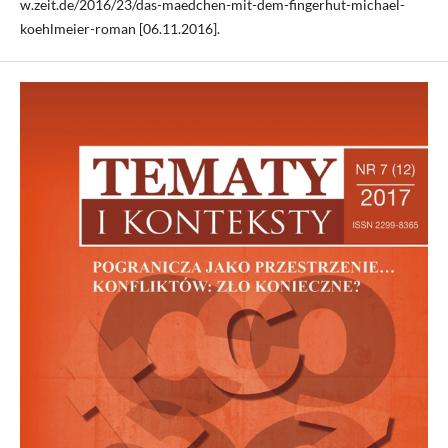
w.zeit.de/2016/23/das-maedchen-mit-dem-fingerhut-michael-
koehlmeier-roman [06.11.2016].