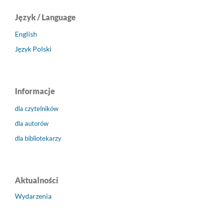
Język / Language
English
Język Polski
Informacje
dla czytelników
dla autorów
dla bibliotekarzy
Aktualności
Wydarzenia