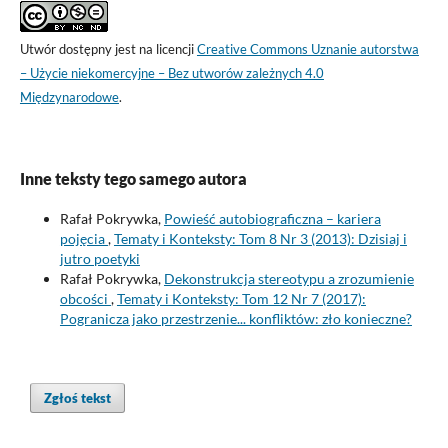
Utwór dostępny jest na licencji
Creative Commons Uznanie autorstwa
– Użycie niekomercyjne – Bez utworów zależnych 4.0
Międzynarodowe
.
Inne teksty tego samego autora
Rafał Pokrywka,
Powieść autobiograficzna – kariera
pojęcia
,
Tematy i Konteksty: Tom 8 Nr 3 (2013): Dzisiaj i
jutro poetyki
Rafał Pokrywka,
Dekonstrukcja stereotypu a zrozumienie
obcości
,
Tematy i Konteksty: Tom 12 Nr 7 (2017):
Pogranicza jako przestrzenie... konfliktów: zło konieczne?
Zgłoś tekst