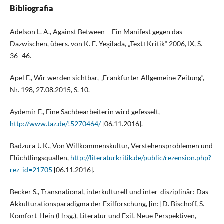
Bibliografia
Adelson L. A., Against Between – Ein Manifest gegen das
Dazwischen, übers. von K. E. Yeşilada, „Text+Kritik“ 2006, IX, S.
36–46.
Apel F., Wir werden sichtbar, „Frankfurter Allgemeine Zeitung“,
Nr. 198, 27.08.2015, S. 10.
Aydemir F., Eine Sachbearbeiterin wird gefesselt,
http://www.taz.de/!5270464/
[06.11.2016].
Badzura J. K., Von Willkommenskultur, Verstehensproblemen und
Flüchtlingsquallen,
http://literaturkritik.de/public/rezension.php?
rez_id=21705
[06.11.2016].
Becker S., Transnational, interkulturell und inter-disziplinär: Das
Akkulturationsparadigma der Exilforschung, [in:] D. Bischoff, S.
Komfort-Hein (Hrsg.), Literatur und Exil. Neue Perspektiven,