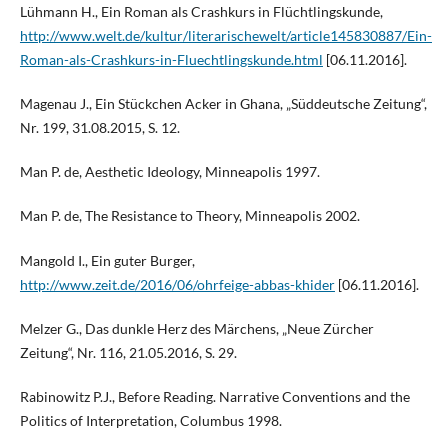
Lühmann H., Ein Roman als Crashkurs in Flüchtlingskunde,
http://www.welt.de/kultur/literarischewelt/article145830887/Ein-
Roman-als-Crashkurs-in-Fluechtlingskunde.html
[06.11.2016].
Magenau J., Ein Stückchen Acker in Ghana, „Süddeutsche Zeitung“,
Nr. 199, 31.08.2015, S. 12.
Man P. de, Aesthetic Ideology, Minneapolis 1997.
Man P. de, The Resistance to Theory, Minneapolis 2002.
Mangold I., Ein guter Burger,
http://www.zeit.de/2016/06/ohrfeige-abbas-khider
[06.11.2016].
Melzer G., Das dunkle Herz des Märchens, „Neue Zürcher
Zeitung“, Nr. 116, 21.05.2016, S. 29.
Rabinowitz P.J., Before Reading. Narrative Conventions and the
Politics of Interpretation, Columbus 1998.