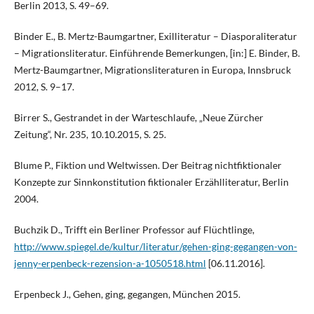
Berlin 2013, S. 49–69.
Binder E., B. Mertz-Baumgartner, Exilliteratur – Diasporaliteratur
– Migrationsliteratur. Einführende Bemerkungen, [in:] E. Binder, B.
Mertz-Baumgartner, Migrationsliteraturen in Europa, Innsbruck
2012, S. 9–17.
Birrer S., Gestrandet in der Warteschlaufe, „Neue Zürcher
Zeitung“, Nr. 235, 10.10.2015, S. 25.
Blume P., Fiktion und Weltwissen. Der Beitrag nichtfiktionaler
Konzepte zur Sinnkonstitution fiktionaler Erzählliteratur, Berlin
2004.
Buchzik D., Trifft ein Berliner Professor auf Flüchtlinge,
http://www.spiegel.de/kultur/literatur/gehen-ging-gegangen-von-
jenny-erpenbeck-rezension-a-1050518.html
[06.11.2016].
Erpenbeck J., Gehen, ging, gegangen, München 2015.