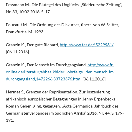
Fessmann M., Die Blutegel des Unglücks, „Süddeutsche Zeitung“,
Nr. 33, 10.02.2016, S. 17.
Foucault M., Die Ordnung des Diskurses, übers. von W. Seitter,
Frankfurt a. M. 1993.
Granzin K., Der gute Richard,
http://www.taz.de/!5229981/
[06.11.2016].
Granzin K., Der Mensch im Durchgangsland,
http://www.fr-
online.de/literatur/abbas-khider--ohrfeige--der-mensch-im-
durchgangsland,1472266,33723376.html
[06.11.2016].
Hermes S., Grenzen der Repräsentation. Zur Inszenierung
afrikanisch-europäischer Begegnungen in Jenny Erpenbecks
Roman Gehen, ging, gegangen, „Acta Germanica. Jahrbuch des
Germanistenverbandes im Südlichen Afrika“ 2016, Nr. 44, S. 179–
191.