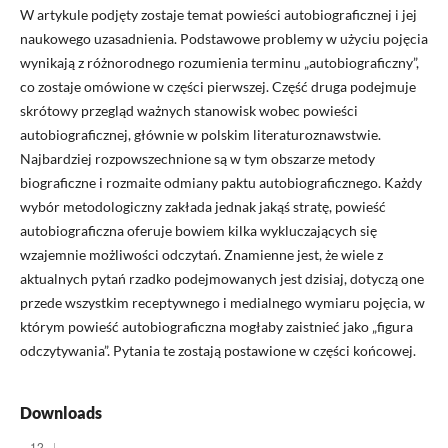
W artykule podjęty zostaje temat powieści autobiograficznej i jej
naukowego uzasadnienia. Podstawowe problemy w użyciu pojęcia
wynikają z różnorodnego rozumienia terminu „autobiograficzny”,
co zostaje omówione w części pierwszej. Część druga podejmuje
skrótowy przegląd ważnych stanowisk wobec powieści
autobiograficznej, głównie w polskim literaturoznawstwie.
Najbardziej rozpowszechnione są w tym obszarze metody
biograficzne i rozmaite odmiany paktu autobiograficznego. Każdy
wybór metodologiczny zakłada jednak jakąś stratę, powieść
autobiograficzna oferuje bowiem kilka wykluczających się
wzajemnie możliwości odczytań. Znamienne jest, że wiele z
aktualnych pytań rzadko podejmowanych jest dzisiaj, dotyczą one
przede wszystkim receptywnego i medialnego wymiaru pojęcia, w
którym powieść autobiograficzna mogłaby zaistnieć jako „figura
odczytywania”. Pytania te zostają postawione w części końcowej.
Downloads