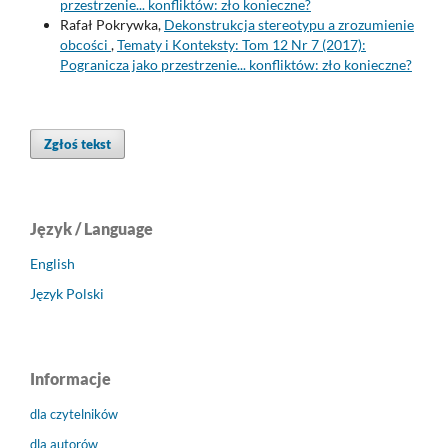
przestrzenie... konfliktów: zło konieczne?
Rafał Pokrywka,
Dekonstrukcja stereotypu a zrozumienie
obcości
,
Tematy i Konteksty: Tom 12 Nr 7 (2017):
Pogranicza jako przestrzenie... konfliktów: zło konieczne?
Zgłoś tekst
Język / Language
English
Język Polski
Informacje
dla czytelników
dla autorów