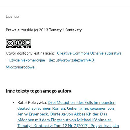
Licencja
Prawa autorskie (c) 2013 Tematy i Konteksty
Utwór dostępny jest na licencji
Creative Commons Uznanie autorstwa
– Użycie niekomercyjne – Bez utworów zależnych 4.0
Międzynarodowe
.
Inne teksty tego samego autora
Rafał Pokrywka,
Drei Metaphern des Exils im neuesten
deutschsprachigen Roman: Gehen, ging, gegangen von
Jenny Erpenbeck, Ohrfeige von Abbas Khider, Das
Mädchen mit dem Fingerhut von Michael Köhlmeier
,
Tematy i Konteksty: Tom 12 Nr 7 (2017): Pogranicza jako