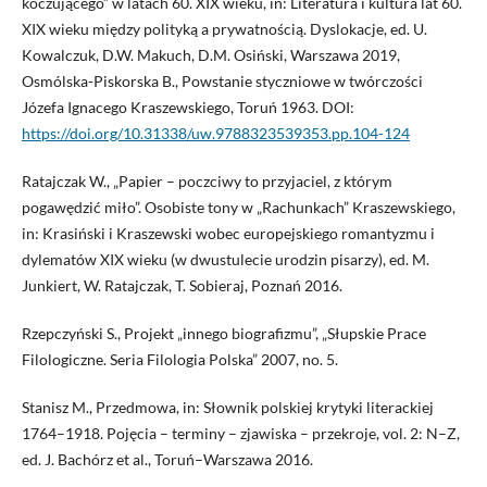
koczującego” w latach 60. XIX wieku, in: Literatura i kultura lat 60.
XIX wieku między polityką a prywatnością. Dyslokacje, ed. U.
Kowalczuk, D.W. Makuch, D.M. Osiński, Warszawa 2019,
Osmólska-Piskorska B., Powstanie styczniowe w twórczości
Józefa Ignacego Kraszewskiego, Toruń 1963. DOI:
https://doi.org/10.31338/uw.9788323539353.pp.104-124
Ratajczak W., „Papier – poczciwy to przyjaciel, z którym
pogawędzić miło”. Osobiste tony w „Rachunkach” Kraszewskiego,
in: Krasiński i Kraszewski wobec europejskiego romantyzmu i
dylematów XIX wieku (w dwustulecie urodzin pisarzy), ed. M.
Junkiert, W. Ratajczak, T. Sobieraj, Poznań 2016.
Rzepczyński S., Projekt „innego biografizmu”, „Słupskie Prace
Filologiczne. Seria Filologia Polska” 2007, no. 5.
Stanisz M., Przedmowa, in: Słownik polskiej krytyki literackiej
1764–1918. Pojęcia – terminy – zjawiska – przekroje, vol. 2: N–Z,
ed. J. Bachórz et al., Toruń–Warszawa 2016.