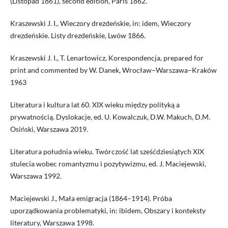
(Listopad 1861), second edition, Paris 1862.
Kraszewski J. I., Wieczory drezdeńskie, in: idem, Wieczory
drezdeńskie. Listy drezdeńskie, Lwów 1866.
Kraszewski J. I., T. Lenartowicz, Korespondencja, prepared for
print and commented by W. Danek, Wrocław–Warszawa–Kraków
1963
Literatura i kultura lat 60. XIX wieku między polityką a
prywatnością. Dyslokacje, ed. U. Kowalczuk, D.W. Makuch, D.M.
Osiński, Warszawa 2019.
Literatura południa wieku. Twórczość lat sześćdziesiątych XIX
stulecia wobec romantyzmu i pozytywizmu, ed. J. Maciejewski,
Warszawa 1992.
Maciejewski J., Mała emigracja (1864–1914). Próba
uporządkowania problematyki, in: ibidem, Obszary i konteksty
literatury, Warszawa 1998.