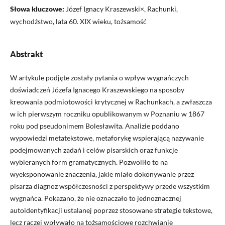
Słowa kluczowe:
Józef Ignacy Kraszewski×, Rachunki,
wychodźstwo, lata 60. XIX wieku, tożsamość
Abstrakt
W artykule podjęte zostały pytania o wpływ wygnańczych
doświadczeń Józefa Ignacego Kraszewskiego na sposoby
kreowania podmiotowości krytycznej w Rachunkach, a zwłaszcza
w ich pierwszym roczniku opublikowanym w Poznaniu w 1867
roku pod pseudonimem Bolesławita. Analizie poddano
wypowiedzi metatekstowe, metaforykę wspierającą nazywanie
podejmowanych zadań i celów pisarskich oraz funkcje
wybieranych form gramatycznych. Pozwoliło to na
wyeksponowanie znaczenia, jakie miało dokonywanie przez
pisarza diagnoz współczesności z perspektywy przede wszystkim
wygnańca. Pokazano, że nie oznaczało to jednoznacznej
autoidentyfikacji ustalanej poprzez stosowane strategie tekstowe,
lecz raczej wpływało na tożsamościowe rozchwianie