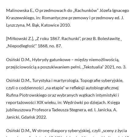
Malinowska E., O przedmowach do „Rachunków” Józefa Ignacego
Kraszewskiego, in: Romantyczne przemowy i przedmowy ed. J.
Lyszczyna, M. Bąk, Katowice 2010.
[Miłkowski Z.], „Z roku 1867. Rachunki”, przez B. Bolesławitę ̧
„Niepodległość” 1868, no. 87.
Osiński D.M., Hybrydy gatunkowe – między niemożliwością,
przejściowością a poszukiwaniem pełni, „Tekstualia” 2021, no. 3.
Osiński D.M., Turystyka i martyrologia. Topografie syberyjskie,
czyli o codzienności „na etapie” w refleksji autobiograficznej
Rufina Piotrowskiego oraz wybranych wątkach intymistyki i
reportażowości XIX wieku, in: Wędrówki po dziejach. Księga
jubileuszowa Profesora Tadeusza Stegnera, ed. I. Janicka, A.
Janicki, Gdańsk 2022.
Osiński D.M., W stronę diaspory syberyjskiej, czyli „sceny z życia