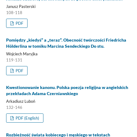
Janusz Pasterski
108-118
PDF
Pomiędzy „kiedyś” a „teraz”. Obecność twórczości Friedricha
Hölderlina w tomiku Marcina Sendeckiego Do stu.
Wojciech Maryjka
119-131
PDF
Kwestionowanie kanonu. Polska poezja religijna w angielskich
przekładach Adama Czerniawskiego
Arkadiusz Luboń
132-146
PDF (English)
Rozbieżność świata kobiecego i męskiego w tekstach