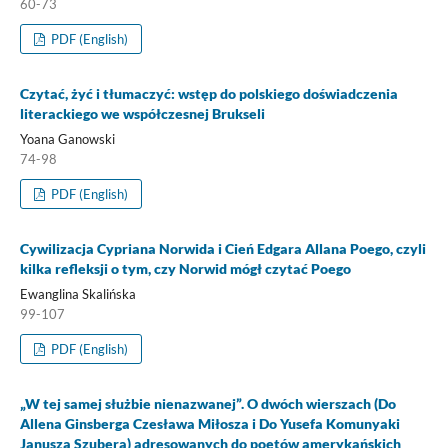
60-73
PDF (English)
Czytać, żyć i tłumaczyć: wstęp do polskiego doświadczenia
literackiego we współczesnej Brukseli
Yoana Ganowski
74-98
PDF (English)
Cywilizacja Cypriana Norwida i Cień Edgara Allana Poego, czyli
kilka refleksji o tym, czy Norwid mógł czytać Poego
Ewanglina Skalińska
99-107
PDF (English)
„W tej samej służbie nienazwanej”. O dwóch wierszach (Do
Allena Ginsberga Czesława Miłosza i Do Yusefa Komunyaki
Janusza Szubera) adresowanych do poetów amerykańskich