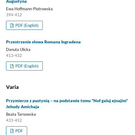
Augustyna
Ewa Hoffmann-Piotrowska
394-412
PDF (English)
Przestrzenie słowa Romana Ingradena
Danuta Ulicka
413-432
PDF (English)
Varia
Przymierze z pustynią – na podstawie tomu "Nof galuj ejnajim"
Jehudy Amichaja
Beata Tarnowska
433-452
PDF