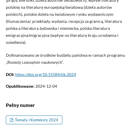
(prądy, kierunki, dzieła autorów światowych), wpływ literatury
polskiej na literaturę europejską/światową (dzieła autorów
polskich), polskie dzieła na światowym rynku wydawniczym
(tłumaczenia/, przekłady, wydania, recepcja za granicą, literatura
polska a literatura żydowska i niemiecka, polska literatura
emigracyjna/migracyjna (wpływ na literaturę kraju urodzenia i
osiedlenia).
Dofinansowano ze środków budżetu państwa w ramach programu
„Rozwój czasopism naukowych”.
DOI:
https://doi.org/10.15584/tik.2024
Opublikowane:
2024-12-04
Pełny numer
Tematy i Konteksty 2024