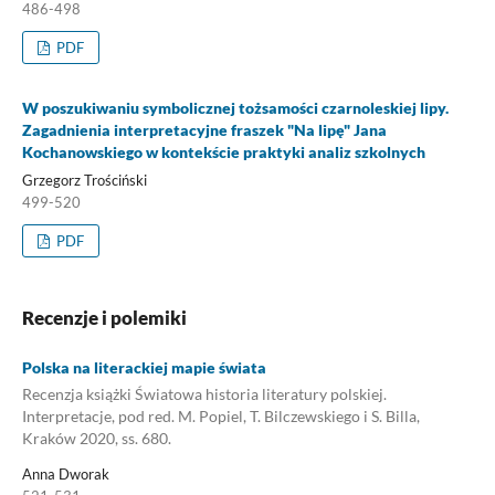
486-498
PDF
W poszukiwaniu symbolicznej tożsamości czarnoleskiej lipy.
Zagadnienia interpretacyjne fraszek "Na lipę" Jana
Kochanowskiego w kontekście praktyki analiz szkolnych
Grzegorz Trościński
499-520
PDF
Recenzje i polemiki
Polska na literackiej mapie świata
Recenzja książki Światowa historia literatury polskiej.
Interpretacje, pod red. M. Popiel, T. Bilczewskiego i S. Billa,
Kraków 2020, ss. 680.
Anna Dworak