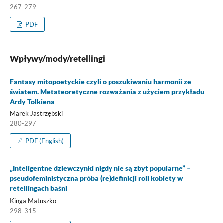
267-279
PDF
Wpływy/mody/retellingi
Fantasy mitopoetyckie czyli o poszukiwaniu harmonii ze
światem. Metateoretyczne rozważania z użyciem przykładu
Ardy Tolkiena
Marek Jastrzębski
280-297
PDF (English)
„Inteligentne dziewczynki nigdy nie są zbyt popularne” –
pseudofeministyczna próba (re)definicji roli kobiety w
retellingach baśni
Kinga Matuszko
298-315