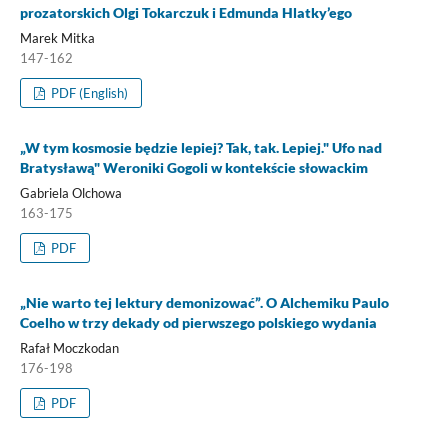
prozatorskich Olgi Tokarczuk i Edmunda Hlatky’ego
Marek Mitka
147-162
PDF (English)
„W tym kosmosie będzie lepiej? Tak, tak. Lepiej." Ufo nad
Bratysławą" Weroniki Gogoli w kontekście słowackim
Gabriela Olchowa
163-175
PDF
„Nie warto tej lektury demonizować”. O Alchemiku Paulo
Coelho w trzy dekady od pierwszego polskiego wydania
Rafał Moczkodan
176-198
PDF