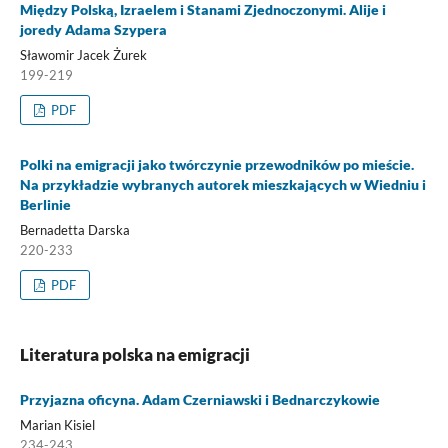
Między Polską, Izraelem i Stanami Zjednoczonymi. Alije i
joredy Adama Szypera
Sławomir Jacek Żurek
199-219
PDF
Polki na emigracji jako twórczynie przewodników po mieście.
Na przykładzie wybranych autorek mieszkających w Wiedniu i
Berlinie
Bernadetta Darska
220-233
PDF
Literatura polska na emigracji
Przyjazna oficyna. Adam Czerniawski i Bednarczykowie
Marian Kisiel
234-243