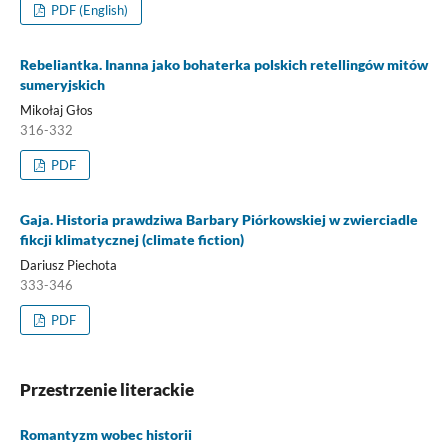
PDF (English)
Rebeliantka. Inanna jako bohaterka polskich retellingów mitów
sumeryjskich
Mikołaj Głos
316-332
PDF
Gaja. Historia prawdziwa Barbary Piórkowskiej w zwierciadle
fikcji klimatycznej (climate fiction)
Dariusz Piechota
333-346
PDF
Przestrzenie literackie
Romantyzm wobec historii