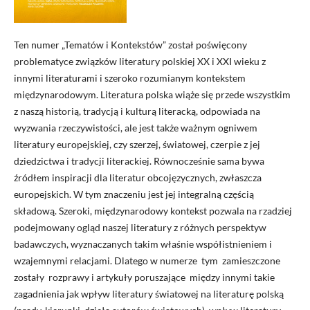
Ten numer „Tematów i Kontekstów” został poświęcony
problematyce związków literatury polskiej XX i XXI wieku z
innymi literaturami i szeroko rozumianym kontekstem
międzynarodowym. Literatura polska wiąże się przede wszystkim
z naszą historią, tradycją i kulturą literacką, odpowiada na
wyzwania rzeczywistości, ale jest także ważnym ogniwem
literatury europejskiej, czy szerzej, światowej, czerpie z jej
dziedzictwa i tradycji literackiej. Równocześnie sama bywa
źródłem inspiracji dla literatur obcojęzycznych, zwłaszcza
europejskich. W tym znaczeniu jest jej integralną częścią
składową. Szeroki, międzynarodowy kontekst pozwala na rzadziej
podejmowany ogląd naszej literatury z różnych perspektyw
badawczych, wyznaczanych takim właśnie współistnieniem i
wzajemnymi relacjami. Dlatego w numerze tym zamieszczone
zostały rozprawy i artykuły poruszające między innymi takie
zagadnienia jak wpływ literatury światowej na literaturę polską