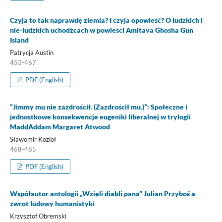
Czyja to tak naprawdę ziemia? I czyja opowieść? O ludzkich i
nie-ludzkich uchodźcach w powieści Amitava Ghosha Gun
Island
Patrycja Austin
453-467
PDF (English)
“Jimmy mu nie zazdrościł. (Zazdrościł mu.)”: Społeczne i
jednostkowe konsekwencje eugeniki liberalnej w trylogii
MaddAddam Margaret Atwood
Sławomir Kozioł
468-485
PDF (English)
Współautor antologii „Wzięli diabli pana” Julian Przyboś a
zwrot ludowy humanistyki
Krzysztof Obremski