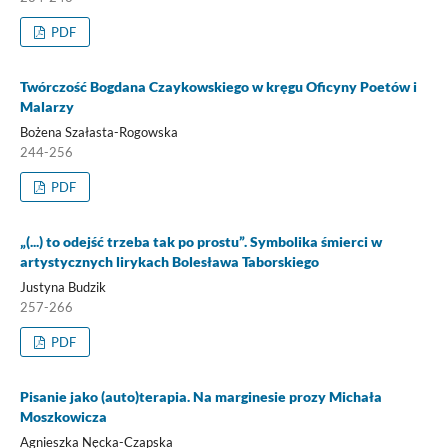
PDF
Twórczość Bogdana Czaykowskiego w kręgu Oficyny Poetów i
Malarzy
Bożena Szałasta-Rogowska
244-256
PDF
„(...) to odejść trzeba tak po prostu”. Symbolika śmierci w
artystycznych lirykach Bolesława Taborskiego
Justyna Budzik
257-266
PDF
Pisanie jako (auto)terapia. Na marginesie prozy Michała
Moszkowicza
Agnieszka Nęcka-Czapska