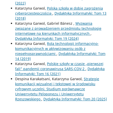
(2022)
Katarzyna Garwol,
Polska szkoła w dobie zagrożenia
cyberprzestępczością
,
Dydaktyka Informatyki: Tom 13
(2018)
Katarzyna Garwol, Gabriel Bánesz ,
Wyzwania
związane z prowadzeniem przedmiotu technologie
internetowe na kierunkach informatycznych
,
Dydaktyka Informatyki: Tom 19 (2024)
Katarzyna Garwol,
Rola technologii informacyjno-
komunikacyjnych w aktywizowaniu osób z
niepełnosprawnościami
,
Dydaktyka Informatyki: Tom
14 (2019)
Katarzyna Garwol,
Polskie szkoły w czasie „pierwszej
fali” pandemii coronawirusa SARS-COV-2
,
Dydaktyka
Informatyki: Tom 16 (2021)
Despina Karakatsani, Katarzyna Garwol,
Strategie
komunikacji wizualnej i tekstowej w środowisku
cyfrowym uczelni. Studium porównawcze
Uniwersytetu Peloponezu i Uniwersytetu
Rzeszowskiego
,
Dydaktyka Informatyki: Tom 20 (2025)