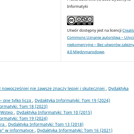
Informatyki
Utwór dostępny jest na licencji
Creati
Commons Uznanie autorstwa – Użyci
niekomercyjne – Bez utworów zależn
4.0 Międzynarodowe
.
 nowocześniej nie zawsze znaczy lepiej i skuteczniej
,
Dydaktyka
 one tylko liczą
,
Dydaktyka Informatyki: Tom 19 (2024)
ormatyki: Tom 18 (2023)
,
Wstęp
,
Dydaktyka Informatyki: Tom 10 (2015)
ormatyki: Tom 19 (2024)
ura
,
Dydaktyka Informatyki: Tom 13 (2018)
ia” w informatyce
,
Dydaktyka Informatyki: Tom 16 (2021)