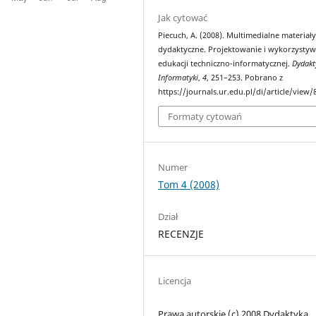
Jak cytować
Piecuch, A. (2008). Multimedialne materiał
dydaktyczne. Projektowanie i wykorzysty
edukacji techniczno-informatycznej.
Dydakt
Informatyki
,
4
, 251–253. Pobrano z
https://journals.ur.edu.pl/di/article/view/
Formaty cytowań
Numer
Tom 4 (2008)
Dział
RECENZJE
Licencja
Prawa autorskie (c) 2008 Dydaktyka