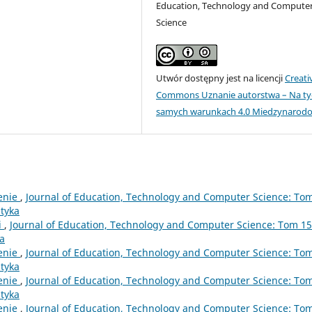
Education, Technology and Compute
Science
Utwór dostępny jest na licencji
Creati
Commons Uznanie autorstwa – Na ty
samych warunkach 4.0 Miedzynarod
enie
,
Journal of Education, Technology and Computer Science: To
atyka
i
,
Journal of Education, Technology and Computer Science: Tom 15
ka
enie
,
Journal of Education, Technology and Computer Science: To
atyka
enie
,
Journal of Education, Technology and Computer Science: To
atyka
enie
,
Journal of Education, Technology and Computer Science: To