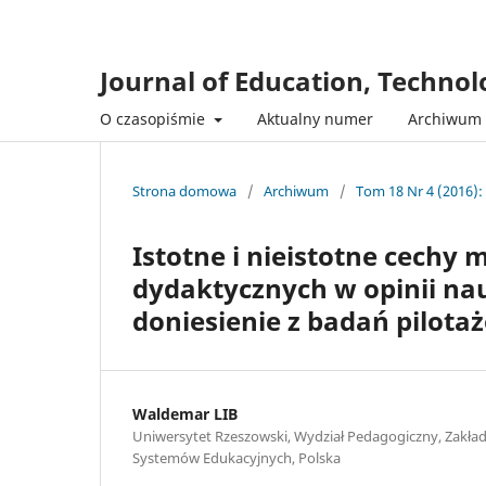
Journal of Education, Techno
O czasopiśmie
Aktualny numer
Archiwum
Strona domowa
/
Archiwum
/
Tom 18 Nr 4 (2016):
Istotne i nieistotne cech
dydaktycznych w opinii na
doniesienie z badań pilot
Waldemar LIB
Uniwersytet Rzeszowski, Wydział Pedagogiczny, Zakład
Systemów Edukacyjnych, Polska