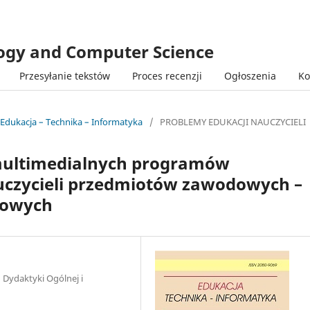
logy and Computer Science
Przesyłanie tekstów
Proces recenzji
Ogłoszenia
Ko
 Edukacja – Technika – Informatyka
/
PROBLEMY EDUKACJI NAUCZYCIELI
y multimedialnych programów
uczycieli przedmiotów zawodowych –
ażowych
 Dydaktyki Ogólnej i