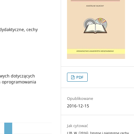
dydaktyczne, cechy
owych dotyczących
PDF
ch oprogramowania
Opublikowane
2016-12-15
Jak cytować
LIB, W. (2016). Istotne i nieistotne cechy