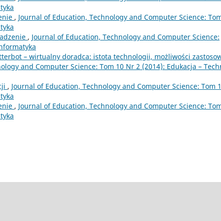
atyka
enie
,
Journal of Education, Technology and Computer Science: To
atyka
adzenie
,
Journal of Education, Technology and Computer Science:
Informatyka
terbot – wirtualny doradca: istota technologii, możliwości zastoso
nology and Computer Science: Tom 10 Nr 2 (2014): Edukacja – Tech
cji
,
Journal of Education, Technology and Computer Science: Tom 
atyka
enie
,
Journal of Education, Technology and Computer Science: To
atyka