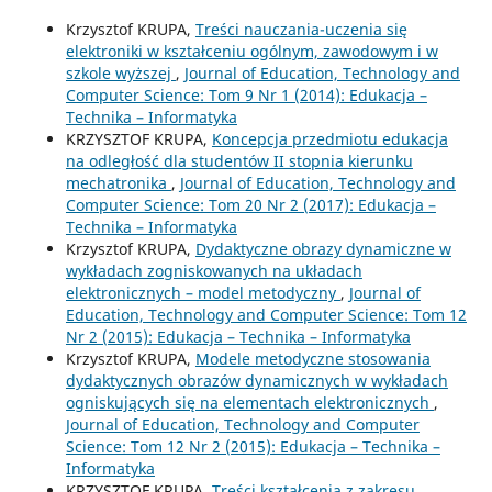
Krzysztof KRUPA,
Treści nauczania-uczenia się
elektroniki w kształceniu ogólnym, zawodowym i w
szkole wyższej
,
Journal of Education, Technology and
Computer Science: Tom 9 Nr 1 (2014): Edukacja –
Technika – Informatyka
KRZYSZTOF KRUPA,
Koncepcja przedmiotu edukacja
na odległość dla studentów II stopnia kierunku
mechatronika
,
Journal of Education, Technology and
Computer Science: Tom 20 Nr 2 (2017): Edukacja –
Technika – Informatyka
Krzysztof KRUPA,
Dydaktyczne obrazy dynamiczne w
wykładach zogniskowanych na układach
elektronicznych – model metodyczny
,
Journal of
Education, Technology and Computer Science: Tom 12
Nr 2 (2015): Edukacja – Technika – Informatyka
Krzysztof KRUPA,
Modele metodyczne stosowania
dydaktycznych obrazów dynamicznych w wykładach
ogniskujących się na elementach elektronicznych
,
Journal of Education, Technology and Computer
Science: Tom 12 Nr 2 (2015): Edukacja – Technika –
Informatyka
KRZYSZTOF KRUPA,
Treści kształcenia z zakresu