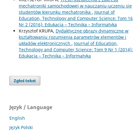
mechatroniki samochodowej w nauczaniu-uczeniu się
studentów kierunku mechatronika
,
Journal of
Education, Technology and Computer Science: Tom 16
Nr 2 (2016): Edukacja – Technika – Informatyka
Krzysztof KRUPA,
Dydaktyczne obrazy dynamiczne w
kształtowaniu rozumienia parametrów elementów i
układów elektronicznych
,
Journal of Education,
Technology and Computer Science: Tom 9 Nr 1 (2014):
Edukacja – Technika – Informatyka
Zgłoś tekst
Język / Language
English
Język Polski