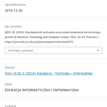
Opublikowane
2014-12-30
Jak cytować
KĘSY, M. (2014). Rzeczywistość wirtualna w procesie kształcenia technicznego.
Journal of Education, Technology and Computer Science
,
10
(2), 42–47. Pobrano z
https://journals.ur.edu.pl/jetacomps/article/view/6572
Formaty cytowań
Numer
Tom 10 Nr 2 (2014): Edukacja – Technika – Informatyka
Dział
EDUKACJA INFORMATYCZNA I INFORMACYJNA
Licencja