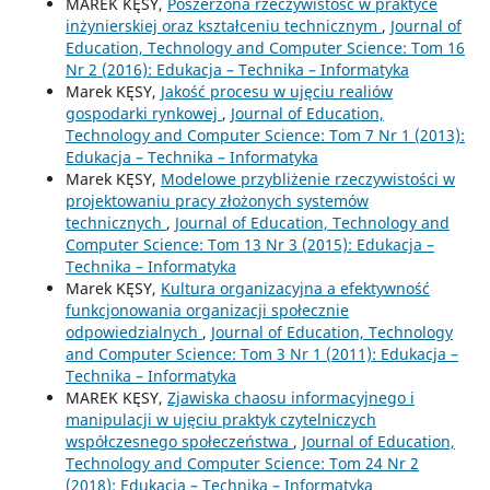
MAREK KĘSY,
Poszerzona rzeczywistość w praktyce
inżynierskiej oraz kształceniu technicznym
,
Journal of
Education, Technology and Computer Science: Tom 16
Nr 2 (2016): Edukacja – Technika – Informatyka
Marek KĘSY,
Jakość procesu w ujęciu realiów
gospodarki rynkowej
,
Journal of Education,
Technology and Computer Science: Tom 7 Nr 1 (2013):
Edukacja – Technika – Informatyka
Marek KĘSY,
Modelowe przybliżenie rzeczywistości w
projektowaniu pracy złożonych systemów
technicznych
,
Journal of Education, Technology and
Computer Science: Tom 13 Nr 3 (2015): Edukacja –
Technika – Informatyka
Marek KĘSY,
Kultura organizacyjna a efektywność
funkcjonowania organizacji społecznie
odpowiedzialnych
,
Journal of Education, Technology
and Computer Science: Tom 3 Nr 1 (2011): Edukacja –
Technika – Informatyka
MAREK KĘSY,
Zjawiska chaosu informacyjnego i
manipulacji w ujęciu praktyk czytelniczych
współczesnego społeczeństwa
,
Journal of Education,
Technology and Computer Science: Tom 24 Nr 2
(2018): Edukacja – Technika – Informatyka