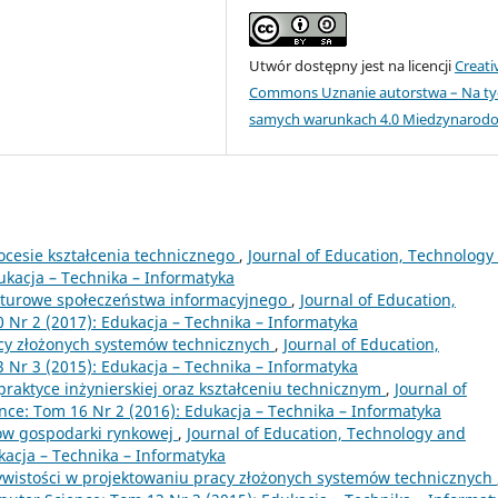
Utwór dostępny jest na licencji
Creati
Commons Uznanie autorstwa – Na ty
samych warunkach 4.0 Miedzynarod
ocesie kształcenia technicznego
,
Journal of Education, Technology
ukacja – Technika – Informatyka
ulturowe społeczeństwa informacyjnego
,
Journal of Education,
Nr 2 (2017): Edukacja – Technika – Informatyka
cy złożonych systemów technicznych
,
Journal of Education,
Nr 3 (2015): Edukacja – Technika – Informatyka
praktyce inżynierskiej oraz kształceniu technicznym
,
Journal of
ce: Tom 16 Nr 2 (2016): Edukacja – Technika – Informatyka
iów gospodarki rynkowej
,
Journal of Education, Technology and
kacja – Technika – Informatyka
ywistości w projektowaniu pracy złożonych systemów technicznych