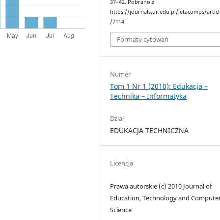
37–42. Pobrano z
https://journals.ur.edu.pl/jetacomps/artic
/7114
Formaty cytowań
Numer
Tom 1 Nr 1 (2010): Edukacja –
Technika – Informatyka
Dział
EDUKACJA TECHNICZNA
Licencja
Prawa autorskie (c) 2010 Journal of
Education, Technology and Compute
Science