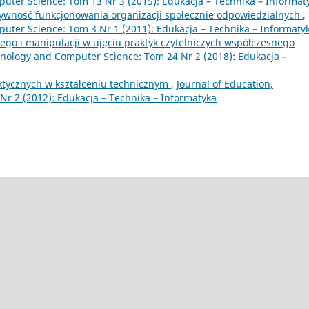
uter Science: Tom 13 Nr 3 (2015): Edukacja – Technika – Informat
tywność funkcjonowania organizacji społecznie odpowiedzialnych
,
uter Science: Tom 3 Nr 1 (2011): Edukacja – Technika – Informaty
ego i manipulacji w ujęciu praktyk czytelniczych współczesnego
hnology and Computer Science: Tom 24 Nr 2 (2018): Edukacja –
tycznych w kształceniu technicznym
,
Journal of Education,
r 2 (2012): Edukacja – Technika – Informatyka