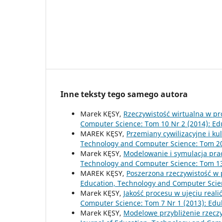
Inne teksty tego samego autora
Marek KĘSY,
Rzeczywistość wirtualna w pr
Computer Science: Tom 10 Nr 2 (2014): Ed
MAREK KĘSY,
Przemiany cywilizacyjne i k
Technology and Computer Science: Tom 20 
Marek KĘSY,
Modelowanie i symulacja pra
Technology and Computer Science: Tom 13 
MAREK KĘSY,
Poszerzona rzeczywistość w 
Education, Technology and Computer Scien
Marek KĘSY,
Jakość procesu w ujęciu real
Computer Science: Tom 7 Nr 1 (2013): Edu
Marek KĘSY,
Modelowe przybliżenie rzecz