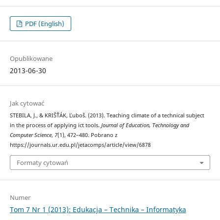
PDF (English)
Opublikowane
2013-06-30
Jak cytować
STEBILA, J., & KRIŠŤÁK, Ľuboš. (2013). Teaching climate of a technical subject
in the process of applying ict tools.
Journal of Education, Technology and
Computer Science
,
7
(1), 472–480. Pobrano z
https://journals.ur.edu.pl/jetacomps/article/view/6878
Formaty cytowań
Numer
Tom 7 Nr 1 (2013): Edukacja – Technika – Informatyka