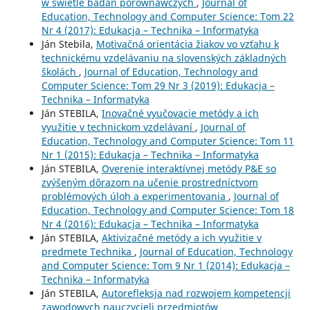
w świetle badań porównawczych
,
Journal of
Education, Technology and Computer Science: Tom 22
Nr 4 (2017): Edukacja – Technika – Informatyka
Ján Stebila,
Motivačná orientácia žiakov vo vzťahu k
technickému vzdelávaniu na slovenských základných
školách
,
Journal of Education, Technology and
Computer Science: Tom 29 Nr 3 (2019): Edukacja –
Technika – Informatyka
Ján STEBILA,
Inovačné vyučovacie metódy a ich
využitie v technickom vzdelávaní
,
Journal of
Education, Technology and Computer Science: Tom 11
Nr 1 (2015): Edukacja – Technika – Informatyka
Ján STEBILA,
Overenie interaktívnej metódy P&E so
zvýšeným dôrazom na učenie prostredníctvom
problémových úloh a experimentovania
,
Journal of
Education, Technology and Computer Science: Tom 18
Nr 4 (2016): Edukacja – Technika – Informatyka
Ján STEBILA,
Aktivizačné metódy a ich využitie v
predmete Technika
,
Journal of Education, Technology
and Computer Science: Tom 9 Nr 1 (2014): Edukacja –
Technika – Informatyka
Ján STEBILA,
Autorefleksja nad rozwojem kompetencji
zawodowych nauczycieli przedmiotów