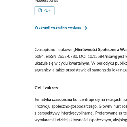
Mateusz Janas
PDF
Wyświetl wszystkie wydania
Czasopismo naukowe „
Nierówności Społeczne a Wzr
5084, eISSN 2658-0780, DOI 10.15584/nsawg jest 
ukazuje się w cyklu kwartalnym. W periodyku publiko
zagranicy, a także przedstawicieli samorządu lokalnego
Cel i zakres
Tematyka czasopisma
koncentruje się na relacjach 
i rozwoju społeczno-gospodarczego. Główny nurt ro
z perspektywy interdyscyplinarnej. Preferowane są t
wymiarami ludzkiej aktywności (społecznym, aksjologicz