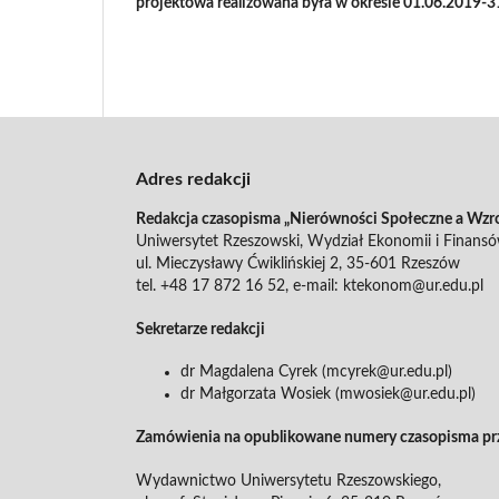
projektowa realizowana była w okresie 01.06.2019-3
Adres redakcji
Redakcja czasopisma „Nierówności Społeczne a Wzr
Uniwersytet Rzeszowski, Wydział Ekonomii i Finans
ul. Mieczysławy Ćwiklińskiej 2, 35-601 Rzeszów
tel. +48 17 872 16 52, e-mail: ktekonom@ur.edu.pl
Sekretarze redakcji
dr Magdalena Cyrek (mcyrek@ur.edu.pl)
dr Małgorzata Wosiek (mwosiek@ur.edu.pl)
Zamówienia na opublikowane numery czasopisma pr
Wydawnictwo Uniwersytetu Rzeszowskiego,