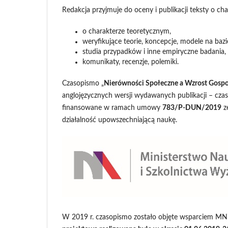
Redakcja przyjmuje do oceny i publikacji teksty o c
o charakterze teoretycznym,
weryfikujące teorie, koncepcje, modele na baz
studia przypadków i inne empiryczne badania,
komunikaty, recenzje, polemiki.
Czasopismo „
Nierówności Społeczne a Wzrost Gosp
anglojęzycznych wersji wydawanych publikacji – cz
finansowane w ramach umowy
783/P-DUN/2019
z
działalność upowszechniającą naukę.
W 2019 r. czasopismo zostało objęte wsparciem 