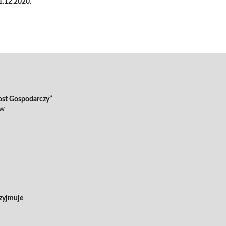
1.12.2020.
ost Gospodarczy”
ów
zyjmuje