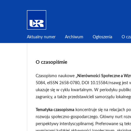
Aktualny numer
Archiwum
Ogłoszenia
O cz
O czasopiśmie
Czasopismo naukowe „
Nierówności Społeczne a Wzr
5084, eISSN 2658-0780, DOI 10.15584/nsawg jest 
ukazuje się w cyklu kwartalnym. W periodyku publiko
zagranicy, a także przedstawicieli samorządu lokalnego
Tematyka czasopisma
koncentruje się na relacjach 
rozwoju społeczno-gospodarczego. Główny nurt roz
perspektywy interdyscyplinarnej. Preferowane są tek
wymiarami ludzkiej aktywności (społecznym, aksjologicz