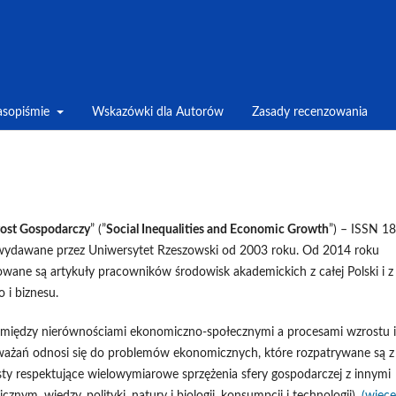
asopiśmie
Wskazówki dla Autorów
Zasady recenzowania
ost Gospodarczy
” (”
Social Inequalities and Economic Growth
”) – ISSN 1
wydawane przez Uniwersytet Rzeszowski od 2003 roku. Od 2014 roku
wane są artykuły pracowników środowisk akademickich z całej Polski i z
 i biznesu.
pomiędzy nierównościami ekonomiczno-społecznymi a procesami wzrostu i
ważań odnosi się do problemów ekonomicznych, które rozpatrywane są z
sty respektujące wielowymiarowe sprzężenia sfery gospodarczej z innymi
nym, wiedzy, polityki, natury i biologii, konsumpcji i technologii).
(więce