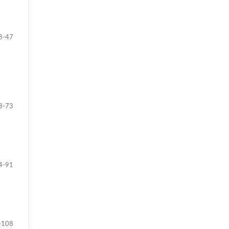
8-47
8-73
4-91
-108