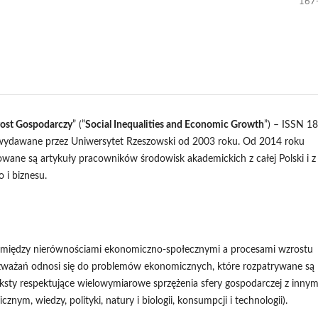
167
ost Gospodarczy
” (”
Social Inequalities and Economic Growth
”) – ISSN 1
wydawane przez Uniwersytet Rzeszowski od 2003 roku. Od 2014 roku
wane są artykuły pracowników środowisk akademickich z całej Polski i z
 i biznesu.
pomiędzy nierównościami ekonomiczno-społecznymi a procesami wzrostu
zważań odnosi się do problemów ekonomicznych, które rozpatrywane są
eksty respektujące wielowymiarowe sprzężenia sfery gospodarczej z innym
nym, wiedzy, polityki, natury i biologii, konsumpcji i technologii).