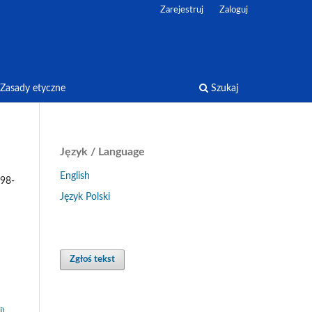
Zarejestruj
Zaloguj
Zasady etyczne
Szukaj
Język / Language
English
898-
Język Polski
Zgłoś tekst
j)