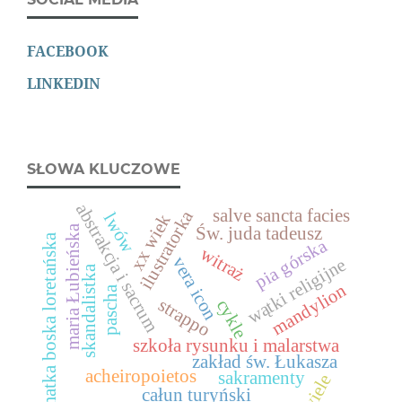
FACEBOOK
LINKEDIN
SŁOWA KLUCZOWE
abstrakcja i sacrum
salve sancta facies
ilustratorka
lwów
xx wiek
maria Łubieńska
Św. juda tadeusz
matka boska loretańska
pia górska
witraż
vera icon
wątki religijne
skandalistka
mandylion
pascha
strappo
cykle
szkoła rysunku i malarstwa
zakład św. Łukasza
acheiropoietos
sakramenty
wiele
całun turyński