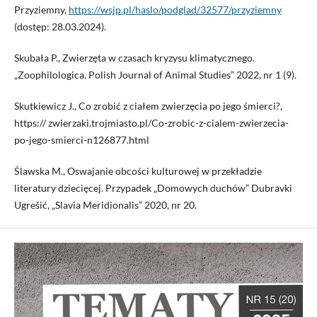
Przyziemny,
https://wsjp.pl/haslo/podglad/32577/przyziemny
(dostęp: 28.03.2024).
Skubała P., Zwierzęta w czasach kryzysu klimatycznego.
„Zoophilologica. Polish Journal of Animal Studies” 2022, nr 1 (9).
Skutkiewicz J., Co zrobić z ciałem zwierzęcia po jego śmierci?,
https:// zwierzaki.trojmiasto.pl/Co-zrobic-z-cialem-zwierzecia-
po-jego-smierci-n126877.html
Ślawska M., Oswajanie obcości kulturowej w przekładzie
literatury dziecięcej. Przypadek „Domowych duchów” Dubravki
Ugrešić, „Slavia Meridionalis” 2020, nr 20.