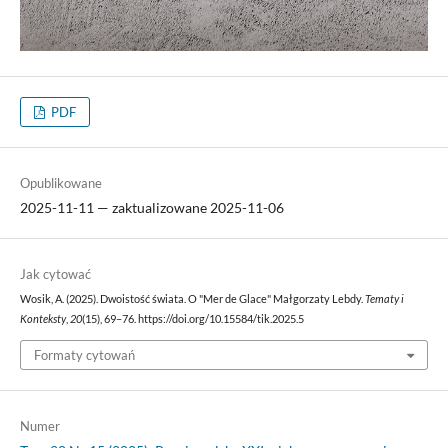
PDF
Opublikowane
2025-11-11 — zaktualizowane 2025-11-06
Jak cytować
Wosik, A. (2025). Dwoistość świata. O "Mer de Glace" Małgorzaty Lebdy.
Tematy i
Konteksty
,
20
(15), 69–76. https://doi.org/10.15584/tik.2025.5
Formaty cytowań
Numer