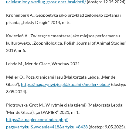
ucielesniony-wedlug-grosz-oraz-braidotti/
(dostęp: 12.05.2024).
Kronenberg A., Geopoetyka jako przykład zielonego czytania i
pisania, „Teksty Drugie” 2014, nr 5.
Kwiecień A., Zwierzęce cmentarze jako miejsca performansu
kulturowego. „Zoophilologica. Polish Journal of Animal Studies”
2019, nr 5.
Lebda M., Mer de Glace, Wrocław 2021.
Meller O., Poza granicami lasu (Małgorzata Lebda, „Mer de
Glace”),
https://magazynwizje.pl/aktualnik/meller-lebda/
(dostęp:
3.05.2024).
Piotrowska-Grot M., W rytmie ciała (ziemi) (Małgorzata Lebda:
‘Mer de Glace’), „artPAPIER” 2021, nr 1,
https://artpapier.com/index.php?
page=artykul&wydanie=418&artykul=8438
(dostęp: 9.05.2025).