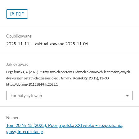
PDF
Opublikowane
2025-11-11 — zaktualizowane 2025-11-06
Jak cytować
Legeżyńska, A. (2025). Mamy swoich poetów. O dwóch nienowych, lecz rozwojowych
dyskursach ostatnich dziesięcioleci .
Tematy i Konteksty
,
20
(15), 11–30.
https://doi.org/10.15584/tik.2025.1
Formaty cytowań
Numer
Tom 20 Nr 15 (2025): Poezja polska XXI wieku – rozpoznania,
glosy, interpretacje