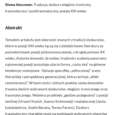
Słowa kluczowe:
Tradycja, dyskurs elegijno-ironiczny,
traumatyczny i posttraumatyczny, poezja XXI wieku
Abstrakt
Tematem artykułu jest obecność znanych z tradycji dyskursów,
które w poezji XXI wieku łączą się z dziedzictwem literatury za
pośrednictwem poezji późnonowoczesnej, z drugiej połowy XX
wieku. Autorka dowodzi, że wobec trudności scalenia panoramy
najnowszej poezji pozostaje użycie formy „rzutu oka” na główne
tendencje rozwojowe. Opisuje specyfikę „zatłoczonej” sceny
literackiej z perspektywy generacyjnej, którą cechuje „efekt
reminiscencji”. W twórczości różnych poetów szuka dowodów
trwania dwóch wybranych dyskursów: elegijno-ironicznego oraz
traumatycznego. Wybiera przykłady „gestów pożegnania” z poezji
senilnej (Urszuli Kozioł, Joanny Kulmowej) i maladycznej (Jacka
Łukasiewicza, Józefa Barana, Teresy Ferenc). Dyskurs
traumatyczny charakteryzuje na podstawie wybranych utworów