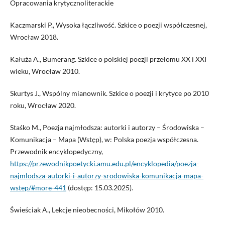
Opracowania krytycznoliterackie
Kaczmarski P., Wysoka łączliwość. Szkice o poezji współczesnej,
Wrocław 2018.
Kałuża A., Bumerang. Szkice o polskiej poezji przełomu XX i XXI
wieku, Wrocław 2010.
Skurtys J., Wspólny mianownik. Szkice o poezji i krytyce po 2010
roku, Wrocław 2020.
Staśko M., Poezja najmłodsza: autorki i autorzy – Środowiska –
Komunikacja – Mapa (Wstęp), w: Polska poezja współczesna.
Przewodnik encyklopedyczny,
https://przewodnikpoetycki.amu.edu.pl/encyklopedia/poezja-
najmlodsza-autorki-i-autorzy-srodowiska-komunikacja-mapa-
wstep/#more-441
(dostęp: 15.03.2025).
Świeściak A., Lekcje nieobecności, Mikołów 2010.