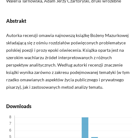
Waleria Tarnowska, Adam Jerzy Czartoryski, druki wróżebne
Abstrakt
Autorka recenzji omawia najnowszą książkę Bożeny Mazurkowej
składającą się z ośmiu rozdziałów poświęconych problematyce
polskiej poezji i prozy epoki oświecenia. Książka oparta jest na
szerokim wachlarzu źródeł interpretowanych z różnych
perspektyw analitycznych. Według autorki recenzji znaczenie
książki wynika zarówno z zakresu podejmowanej tematyki (w tym
rzadko omawianych aspektów życia publicznego i prywatnego
pisarzy), jak i zastosowanych metod analizy tematu.
Downloads