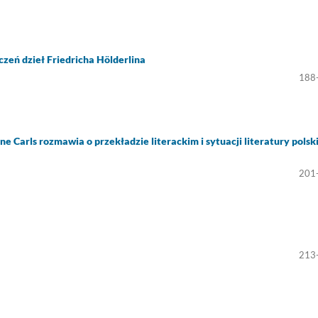
aczeń dzieł Friedricha Hölderlina
188
 Carls rozmawia o przekładzie literackim i sytuacji literatury polski
201
213