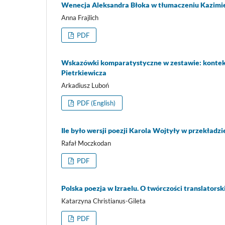
Wenecja Aleksandra Błoka w tłumaczeniu Kazimie
Anna Frajlich
PDF
Wskazówki komparatystyczne w zestawie: kontekst
Pietrkiewicza
Arkadiusz Luboń
PDF (English)
Ile było wersji poezji Karola Wojtyły w przekład
Rafał Moczkodan
PDF
Polska poezja w Izraelu. O twórczości translators
Katarzyna Christianus-Gileta
PDF