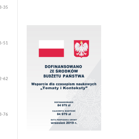
3-35
6-51
2-62
3-76