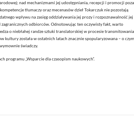
arodowej; nad mechanizmami jej udostępniania, recepcji i promocji poza
 i kompetencje tłumaczy oraz mecenasów dzieł Tokarczuk nie pozostają
atnego wpływu na zasięg oddziaływania jej prozy i rozpoznawalność jej
 zagranicznych odbiorców. Odnotowując ten oczywisty fakt, warto
edza o niebłahej randze sztuki translatorskiej w procesie transmitowania
ów kultury została w ostatnich latach znacznie spopularyzowana – o czy
i wymownie świadczy.
ch programu „Wsparcie dla czasopism naukowych”.