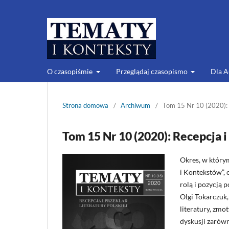
O czasopiśmie
Przeglądaj czasopismo
Dla 
Strona domowa
/
Archiwum
/
Tom 15 Nr 10 (2020): R
Tom 15 Nr 10 (2020): Recepcja i
Okres, w który
i Kontekstów”, 
rolą i pozycją 
Olgi Tokarczuk
literatury, zm
dyskusji zarówn