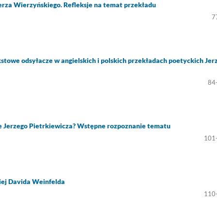
rza Wierzyńskiego. Refleksje na temat przekładu
7
owe odsyłacze w angielskich i polskich przekładach poetyckich Jer
84
zie Jerzego Pietrkiewicza? Wstępne rozpoznanie tematu
101
kiej Davida Weinfelda
110