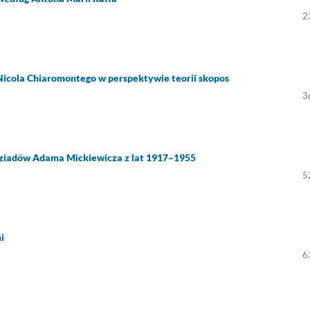
2
je Nicola Chiaromontego w perspektywie teorii skopos
3
 Dziadów Adama Mickiewicza z lat 1917–1955
5
i
6