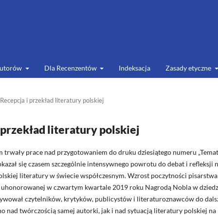
Autorów
Dla Recenzentów
Indeksacja
Zasady etyczne
ecepcja i przekład literatury polskiej
 przekład literatury polskiej
m trwały prace nad przygotowaniem do druku dziesiątego numeru „Tema
okazał się czasem szczególnie intensywnego powrotu do debat i refleksji 
polskiej literatury w świecie współczesnym. Wzrost poczytności pisarstwa
, uhonorowanej w czwartym kwartale 2019 roku Nagrodą Nobla w dziedz
otywował czytelników, krytyków, publicystów i literaturoznawców do dal
o nad twórczością samej autorki, jak i nad sytuacją literatury polskiej na