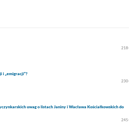
218
 i „emigracji”?
230
zyczynkarskich uwag o listach Janiny i Wacława Kościałkowskich do
245