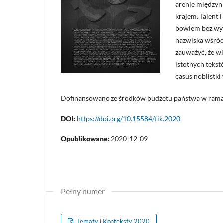
arenie międzyn
krajem. Talent
bowiem bez wyd
nazwiska wśród
zauważyć, że wi
istotnych tekst
casus noblistk
Dofinansowano ze środków budżetu państwa w rama
DOI:
https://doi.org/10.15584/tik.2020
Opublikowane:
2020-12-09
Pełny numer
Tematy i Konteksty 2020