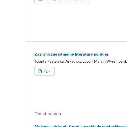
Zagraniczne istnienie literatury polskiej
Jolanta Pasterska, Arkadiusz Luboń, Marcin Wyrembelsk
PDF
Temat numeru
Metrum i pistolet. Zasady przekładu poetyckiego 