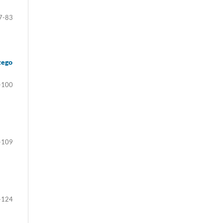
7-83
zego
-100
-109
-124