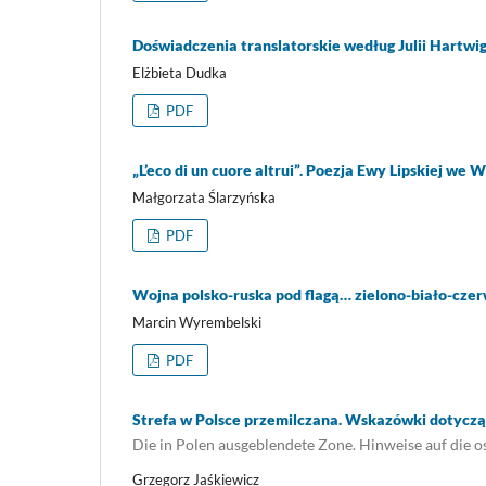
Doświadczenia translatorskie według Julii Hartwi
Elżbieta Dudka
PDF
„L’eco di un cuore altrui”. Poezja Ewy Lipskiej we 
Małgorzata Ślarzyńska
PDF
Wojna polsko-ruska pod flagą… zielono-biało-cze
Marcin Wyrembelski
PDF
Strefa w Polsce przemilczana. Wskazówki dotyczą
Die in Polen ausgeblendete Zone. Hinweise auf die 
Grzegorz Jaśkiewicz