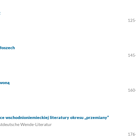
g
125
Włoszech
145
rwoną
160
ce wschodnioniemieckiej literatury okresu „przemiany”
ostdeutsche Wende-Literatur
176