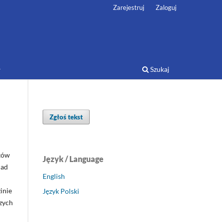
Zarejestruj
Zaloguj
Szukaj
Zgłoś tekst
tów
Język / Language
nad
English
inie
Język Polski
szych