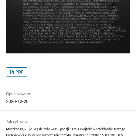
PDF
Opublikowane
2020-12-28
Jak cytować
Moczkodan, R. . (2020). Ile było wersji poezji Karola Wojtyły w przekładzie Jerzego
Pietrkiewicza? Wstępne rozpoznanie tematu.
Tematy i Konteksty
,
15
(10), 101–109.