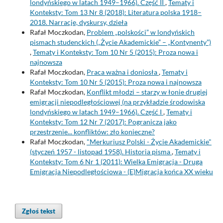
londyńskiego w latach 1949–1966). Część II
,
Tematy i
Konteksty: Tom 13 Nr 8 (2018): Literatura polska 1918–
2018. Narracje, dyskursy, dzieła
Rafał Moczkodan,
Problem „polskości” w londyńskich
pismach studenckich („Życie Akademickie” – „Kontynenty”)
,
Tematy i Konteksty: Tom 10 Nr 5 (2015): Proza nowa i
najnowsza
Rafał Moczkodan,
Praca ważna i doniosła
,
Tematy i
Konteksty: Tom 10 Nr 5 (2015): Proza nowa i najnowsza
Rafał Moczkodan,
Konflikt młodzi – starzy w łonie drugiej
emigracji niepodległościowej (na przykładzie środowiska
londyńskiego w latach 1949–1966). Część I
,
Tematy i
Konteksty: Tom 12 Nr 7 (2017): Pogranicza jako
przestrzenie... konfliktów: zło konieczne?
Rafał Moczkodan,
"Merkuriusz Polski - Życie Akademickie"
(styczeń 1957 - listopad 1958). Historia pisma
,
Tematy i
Konteksty: Tom 6 Nr 1 (2011): Wielka Emigracja - Druga
Emigracja Niepodległościowa - (E)Migracja końca XX wieku
Zgłoś tekst