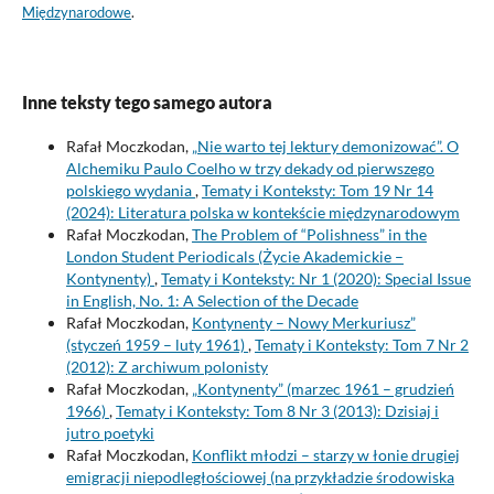
Międzynarodowe
.
Inne teksty tego samego autora
Rafał Moczkodan,
„Nie warto tej lektury demonizować”. O
Alchemiku Paulo Coelho w trzy dekady od pierwszego
polskiego wydania
,
Tematy i Konteksty: Tom 19 Nr 14
(2024): Literatura polska w kontekście międzynarodowym
Rafał Moczkodan,
The Problem of “Polishness” in the
London Student Periodicals (Życie Akademickie –
Kontynenty)
,
Tematy i Konteksty: Nr 1 (2020): Special Issue
in English, No. 1: A Selection of the Decade
Rafał Moczkodan,
Kontynenty – Nowy Merkuriusz”
(styczeń 1959 – luty 1961)
,
Tematy i Konteksty: Tom 7 Nr 2
(2012): Z archiwum polonisty
Rafał Moczkodan,
„Kontynenty” (marzec 1961 – grudzień
1966)
,
Tematy i Konteksty: Tom 8 Nr 3 (2013): Dzisiaj i
jutro poetyki
Rafał Moczkodan,
Konflikt młodzi – starzy w łonie drugiej
emigracji niepodległościowej (na przykładzie środowiska