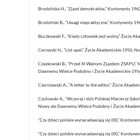
Brodzińska H., “Zjazd demokratów,” Kontynenty 1962
Brodziński B., “Uwagi niepraktyczne,” Kontynenty 19
Buczkowski F., “Kiedy człowiek jest wolny,” Życie Ak
Cerowski H., “List-apel,” Życie Akademickie 1950, No.
Czaykowski B., “Przed XI Walnym Zjazdem ZSAPU,” M
Dawnemu Wielce Podobny i Życie Akademickie 1956,
Czerniawski A., “A letter to the editor,” Życie Akadem
Czułowski A., “Wczoraj i dziś Polskiej Macierzy Szkol
Nowy ale Dawnemu Wielce Podobny i Życie Akademic
“Czy dzieci polskie wynaradawiają się (III),” Kontynen
“Czy dzieci polskie wynaradawiają się (IX),” Kontyne