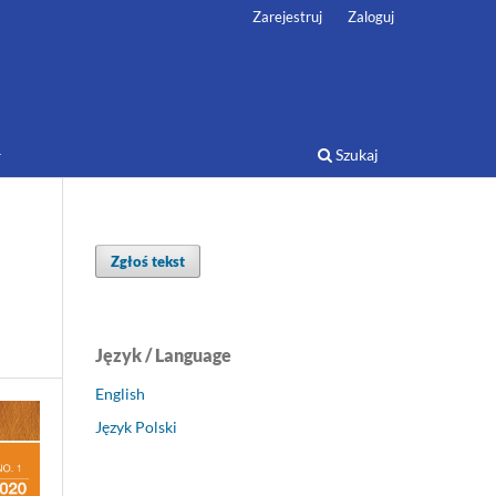
Zarejestruj
Zaloguj
Szukaj
Zgłoś tekst
Język / Language
English
Język Polski