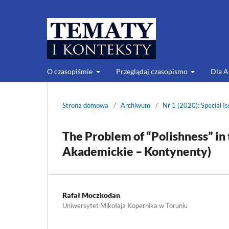
O czasopiśmie
Przeglądaj czasopismo
Dla 
Strona domowa
/
Archiwum
/
Nr 1 (2020): Special Is
The Problem of “Polishness” in
Akademickie – Kontynenty)
Rafał Moczkodan
Uniwersytet Mikołaja Kopernika w Toruniu