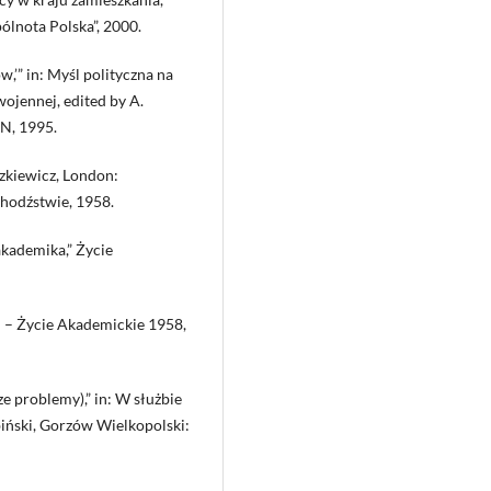
ólnota Polska”, 2000.
,’” in: Myśl polityczna na
wojennej, edited by A.
AN, 1995.
zkiewicz, London:
hodźstwie, 1958.
akademika,” Życie
ski – Życie Akademickie 1958,
e problemy),” in: W służbie
biński, Gorzów Wielkopolski: