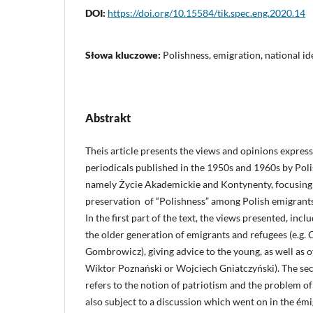
DOI:
https://doi.org/10.15584/tik.spec.eng.2020.14
Słowa kluczowe:
Polishness, emigration, national id
Abstrakt
Theis article presents the views and opinions expre
periodicals published in the 1950s and 1960s by Polish
namely Życie Akademickie and Kontynenty, focusing
preservation of “Polishness” among Polish emigrants
In the first part of the text, the views presented, in
the older generation of emigrants and refugees (e.g.
Gombrowicz), giving advice to the young, as well as o
Wiktor Poznański or Wojciech Gniatczyński). The seco
refers to the notion of patriotism and the problem of
also subject to a discussion which went on in the émi