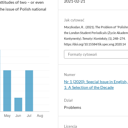
2021-02-21
attitudes of two – or even
he issue of Polish national
Jak cytować
Moczkodan, R. . (2021). The Problem of “Polishn
the London Student Periodicals (Życie Akadem
Kontynenty).
Tematy i Konteksty
, (1), 248–274.
https://doi.org/10.15584/tik.spec.eng.2020.14
Formaty cytowań
Numer
Nr 1 (2020): Special Issue in English,
1: A Selection of the Decade
Dział
Problems
Licencja