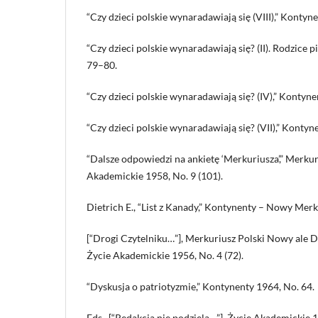
“Czy dzieci polskie wynaradawiają się (VIII),” Kontyn
“Czy dzieci polskie wynaradawiają się? (II). Rodzice 
79–80.
“Czy dzieci polskie wynaradawiają się? (IV),” Kontyne
“Czy dzieci polskie wynaradawiają się? (VII),” Kontyn
“Dalsze odpowiedzi na ankietę ‘Merkuriusza’,” Merkur
Akademickie 1958, No. 9 (101).
Dietrich E., “List z Kanady,” Kontynenty – Nowy Merk
[“Drogi Czytelniku…”], Merkuriusz Polski Nowy ale
Życie Akademickie 1956, No. 4 (72).
“Dyskusja o patriotyzmie,” Kontynenty 1964, No. 64.
Eds., [“Redakcja nie podziela…”], Życie Akademickie 1