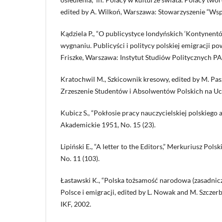
edited by A. Wilkoń, Warszawa: Stowarzyszenie “Wsp
Kądziela P., “O publicystyce londyńskich ‘Kontynentów
wygnaniu. Publicyści i politycy polskiej emigracji po
Friszke, Warszawa: Instytut Studiów Politycznych P
Kratochwil M., Szkicownik kresowy, edited by M. Pas
Zrzeszenie Studentów i Absolwentów Polskich na Uc
Kubicz S., “Pokłosie pracy nauczycielskiej polskiego 
Akademickie 1951, No. 15 (23).
Lipiński E., “A letter to the Editors,” Merkuriusz Pol
No. 11 (103).
Łastawski K., “Polska tożsamość narodowa (zasadnicz
Polsce i emigracji, edited by L. Nowak and M. Szczer
IKF, 2002.