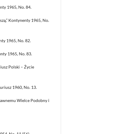
enty 1965, No. 84.
piszą,” Kontynenty 1965, No.
nty 1965, No. 82.
enty 1965, No. 83.
iusz Polski – Życie
uriusz 1960, No. 13.
 Dawnemu Wielce Podobny i
954, No. 11 (56).