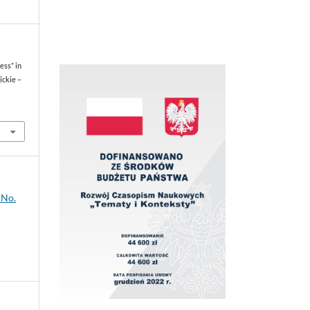
ess” in
ickie –
 No.