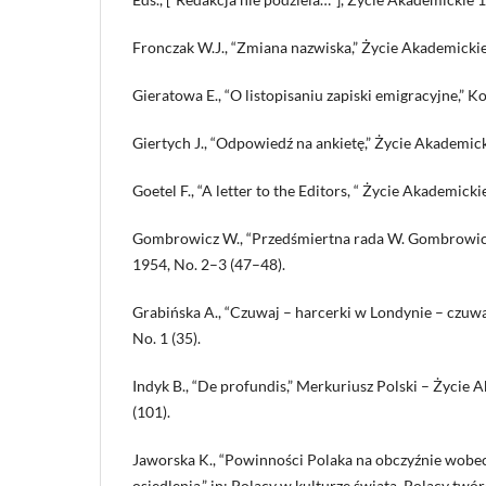
Fronczak W.J., “Zmiana nazwiska,” Życie Akademickie
Gieratowa E., “O listopisaniu zapiski emigracyjne,” K
Giertych J., “Odpowiedź na ankietę,” Życie Akademick
Goetel F., “A letter to the Editors, “ Życie Akademicki
Gombrowicz W., “Przedśmiertna rada W. Gombrowicz
1954, No. 2–3 (47–48).
Grabińska A., “Czuwaj – harcerki w Londynie – czuwa
No. 1 (35).
Indyk B., “De profundis,” Merkuriusz Polski – Życie 
(101).
Jaworska K., “Powinności Polaka na obczyźnie wobec
osiedlenia,” in: Polacy w kulturze świata. Polacy twó