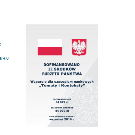
e
h 4.0