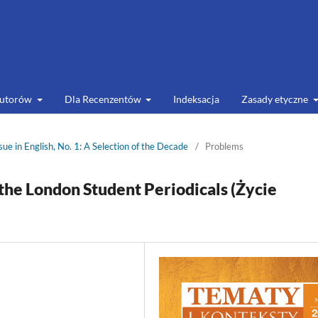
Autorów
Dla Recenzentów
Indeksacja
Zasady etyczne
sue in English, No. 1: A Selection of the Decade
/
Problems
 the London Student Periodicals (Życie