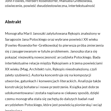
John Fowles, Herbert Rosendorfer, Manuela Gretkowska,
oświecenie, powieść dwudziestowieczna, intertekstualność
Abstrakt
Monografia Marii Janoszki zatytułowana Rękopis znaleziony w
Saragossie Jana Potockiego oraz wybrane powieści XX wieku
(Fowles-Rosendorfer-Gretkowska) to pierwsza próba zmierzenia
się z zasugerowanym w tytule problemem. Janoszka stara się
pokazać niezwykłą nowoczesność arcydzieła Potockiego. Bada
intertekstualne relacje między Rękopisem a trzema powieściami
XX wieku (Mag, Architekt ruin, Rękopis nieodnaleziony, czyli
zalety szubienic). Autorka koncentruje się na kompozycji
utworów, gatunkach i konwencjach literackich. Analizuje także
konstrukcję bohatera i nowe przestrzenie. Książka jest dobrze
udokumentowana i została napisana w ciekawy sposób, dzięki
czemu monografia stała się zachętą do dalszych badań nad
arcydziełem Potockiego, które jest powieścią pionierską i wciąż
inspirującą.