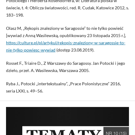
Potockiego i Herberta Rosendorfera, w: Literatura polska w
świecie, t. 4: Oblicza światowości, red. R. Cudak, Katowice 2012, s.
183–198.
Olasz M, „Rękopis znaleziony w Saragossie” to nie tylko powieść
[wywiad z Anną Wasilewską, opublikowany 23 listopada 2015 r.],
https://culture.pl/pl/artykul/rekopis-znaleziony-w-saragossie-to-
nie-tylko-powiesc-wywiad
(dostęp 23.08.2019).
Rosset F., Triaire D., Z Warszawy do Saragossy. Jan Potocki i jego
dzieło, przeł. A. Wasilewska, Warszawa 2005.
Ryba J., Potocki „intertekstualny”, „Prace Polonistyczne” 2016,
seria LXXI, s. 49–56.