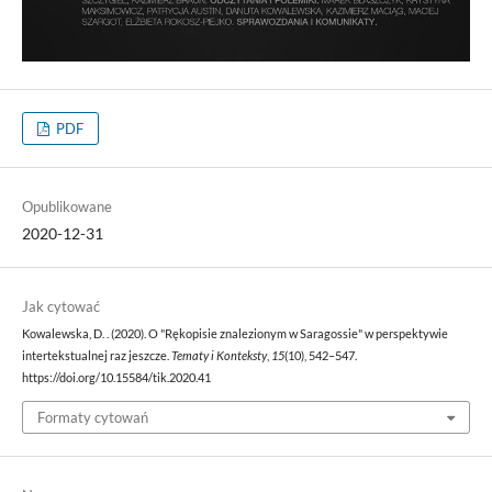
PDF
Opublikowane
2020-12-31
Jak cytować
Kowalewska, D. . (2020). O "Rękopisie znalezionym w Saragossie" w perspektywie
intertekstualnej raz jeszcze.
Tematy i Konteksty
,
15
(10), 542–547.
https://doi.org/10.15584/tik.2020.41
Formaty cytowań