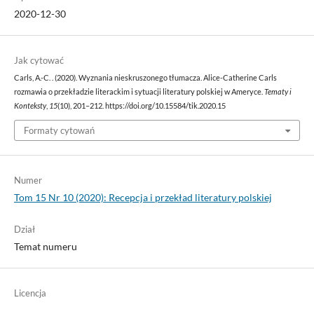
2020-12-30
Jak cytować
Carls, A.-C. . (2020). Wyznania nieskruszonego tłumacza. Alice-Catherine Carls
rozmawia o przekładzie literackim i sytuacji literatury polskiej w Ameryce.
Tematy i
Konteksty
,
15
(10), 201–212. https://doi.org/10.15584/tik.2020.15
Formaty cytowań
Numer
Tom 15 Nr 10 (2020): Recepcja i przekład literatury polskiej
Dział
Temat numeru
Licencja