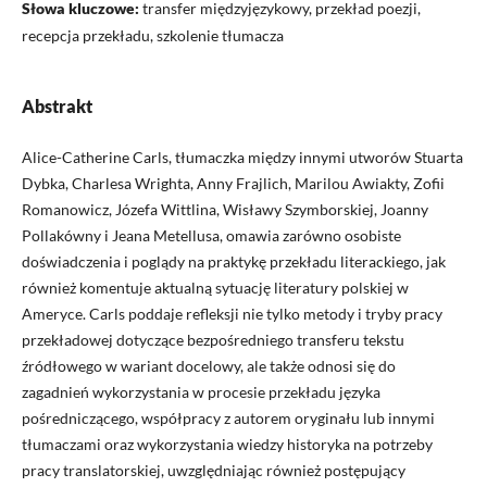
Słowa kluczowe:
transfer międzyjęzykowy, przekład poezji,
recepcja przekładu, szkolenie tłumacza
Abstrakt
Alice-Catherine Carls, tłumaczka między innymi utworów Stuarta
Dybka, Charlesa Wrighta, Anny Frajlich, Marilou Awiakty, Zofii
Romanowicz, Józefa Wittlina, Wisławy Szymborskiej, Joanny
Pollakówny i Jeana Metellusa, omawia zarówno osobiste
doświadczenia i poglądy na praktykę przekładu literackiego, jak
również komentuje aktualną sytuację literatury polskiej w
Ameryce. Carls poddaje refleksji nie tylko metody i tryby pracy
przekładowej dotyczące bezpośredniego transferu tekstu
źródłowego w wariant docelowy, ale także odnosi się do
zagadnień wykorzystania w procesie przekładu języka
pośredniczącego, współpracy z autorem oryginału lub innymi
tłumaczami oraz wykorzystania wiedzy historyka na potrzeby
pracy translatorskiej, uwzględniając również postępujący