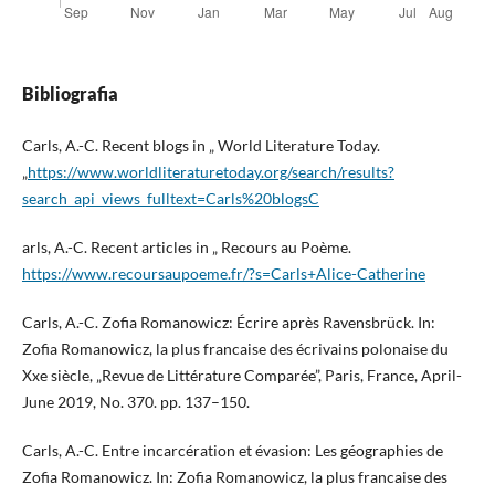
Bibliografia
Carls, A.-C. Recent blogs in „ World Literature Today.
„
https://www.worldliteraturetoday.org/search/results?
search_api_views_fulltext=Carls%20blogsC
arls, A.-C. Recent articles in „ Recours au Poème.
https://www.recoursaupoeme.fr/?s=Carls+Alice-Catherine
Carls, A.-C. Zofia Romanowicz: Écrire après Ravensbrück. In:
Zofia Romanowicz, la plus francaise des écrivains polonaise du
Xxe siècle, „Revue de Littérature Comparée”, Paris, France, April-
June 2019, No. 370. pp. 137–150.
Carls, A.-C. Entre incarcération et évasion: Les géographies de
Zofia Romanowicz. In: Zofia Romanowicz, la plus francaise des