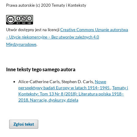
Prawa autorskie (c) 2020 Tematy i Konteksty
Utwór dostępny jest na licencji
Creative Commons Uznanie autorstwa
– Użycie niekomercyjne – Bez utworów zależnych 4.0
Międzynarodowe
.
Inne teksty tego samego autora
Alice-Catherine Carls, Stephen D. Carls,
Nowe
perspektywy badań Europy w latach 1914–1945
,
Tematy i
Konteksty: Tom 13 Nr 8 (2018): Literatura polska 1918–
2018. Narracje, dyskursy, dzieła
Zgłoś tekst