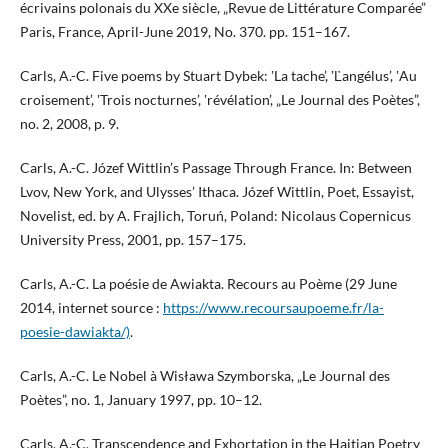
écrivains polonais du XXe siècle, „Revue de Littérature Comparée”
Paris, France, April-June 2019, No. 370. pp. 151–167.
Carls, A.-C. Five poems by Stuart Dybek: ‛La tache’, ‛Ľangélus’, ‛Au
croisement’, ‛Trois nocturnes’, ‛révélation’, „Le Journal des Poètes”,
no. 2, 2008, p. 9.
Carls, A.-C. Józef Wittlin’s Passage Through France. In: Between
Lvov, New York, and Ulysses’ Ithaca. Józef Wittlin, Poet, Essayist,
Novelist, ed. by A. Frajlich, Toruń, Poland: Nicolaus Copernicus
University Press, 2001, pp. 157–175.
Carls, A.-C. La poésie de Awiakta. Recours au Poème (29 June
2014, internet source :
https://www.recoursaupoeme.fr/la-
poesie-dawiakta/)
.
Carls, A.-C. Le Nobel à Wisława Szymborska, „Le Journal des
Poètes”, no. 1, January 1997, pp. 10–12.
Carls, A.-C. Transcendence and Exhortation in the Haitian Poetry