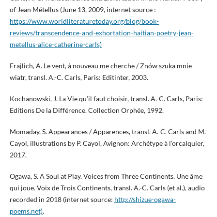
of Jean Métellus (June 13, 2009, internet source :
https://www.worldliteraturetoday.org/blog/book-
reviews/transcendence-and-exhortation-haitian-poetry-jean-
metellus-alice-catherine-carls)
Frajlich, A. Le vent, à nouveau me cherche / Znów szuka mnie
wiatr, transl. A.-C. Carls, Paris: Editinter, 2003.
Kochanowski, J. La Vie qu’il faut choisir, transl. A.-C. Carls, Paris:
Editions De la Différence. Collection Orphée, 1992.
Momaday, S. Appearances / Apparences, transl. A.-C. Carls and M.
Cayol, illustrations by P. Cayol, Avignon: Archétype à l’orcalquier,
2017.
Ogawa, S. A Soul at Play. Voices from Three Continents. Une âme
qui joue. Voix de Trois Continents, transl. A.-C. Carls (et al.), audio
recorded in 2018 (internet source:
http://shizue-ogawa-
poems.net)
.