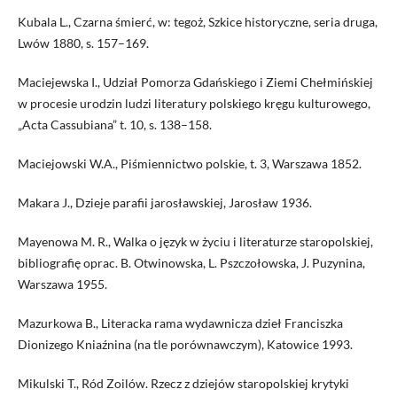
Kubala L., Czarna śmierć, w: tegoż, Szkice historyczne, seria druga,
Lwów 1880, s. 157–169.
Maciejewska I., Udział Pomorza Gdańskiego i Ziemi Chełmińskiej
w procesie urodzin ludzi literatury polskiego kręgu kulturowego,
„Acta Cassubiana” t. 10, s. 138–158.
Maciejowski W.A., Piśmiennictwo polskie, t. 3, Warszawa 1852.
Makara J., Dzieje parafii jarosławskiej, Jarosław 1936.
Mayenowa M. R., Walka o język w życiu i literaturze staropolskiej,
bibliografię oprac. B. Otwinowska, L. Pszczołowska, J. Puzynina,
Warszawa 1955.
Mazurkowa B., Literacka rama wydawnicza dzieł Franciszka
Dionizego Kniaźnina (na tle porównawczym), Katowice 1993.
Mikulski T., Ród Zoilów. Rzecz z dziejów staropolskiej krytyki