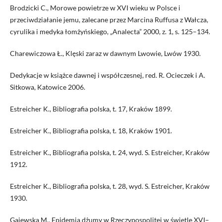
Brodzicki C., Morowe powietrze w XVI wieku w Polsce i
przeciwdziałanie jemu, zalecane przez Marcina Ruffusa z Wałcza,
cyrulika i medyka łomżyńskiego, „Analecta” 2000, z. 1, s. 125–134.
Charewiczowa Ł., Klęski zaraz w dawnym Lwowie, Lwów 1930.
Dedykacje w książce dawnej i współczesnej, red. R. Ocieczek i A.
Sitkowa, Katowice 2006.
Estreicher K., Bibliografia polska, t. 17, Kraków 1899.
Estreicher K., Bibliografia polska, t. 18, Kraków 1901.
Estreicher K., Bibliografia polska, t. 24, wyd. S. Estreicher, Kraków
1912.
Estreicher K., Bibliografia polska, t. 28, wyd. S. Estreicher, Kraków
1930.
Gajewska M., Epidemia dżumy w Rzeczypospolitej w świetle XVI–