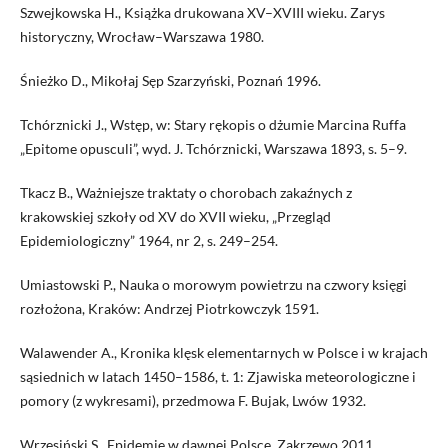
Szwejkowska H., Książka drukowana XV–XVIII wieku. Zarys
historyczny, Wrocław–Warszawa 1980.
Śnieżko D., Mikołaj Sęp Szarzyński, Poznań 1996.
Tchórznicki J., Wstęp, w: Stary rękopis o dżumie Marcina Ruffa
„Epitome opusculi”, wyd. J. Tchórznicki, Warszawa 1893, s. 5–9.
Tkacz B., Ważniejsze traktaty o chorobach zakaźnych z
krakowskiej szkoły od XV do XVII wieku, „Przegląd
Epidemiologiczny” 1964, nr 2, s. 249–254.
Umiastowski P., Nauka o morowym powietrzu na czwory księgi
rozłożona, Kraków: Andrzej Piotrkowczyk 1591.
Walawender A., Kronika klęsk elementarnych w Polsce i w krajach
sąsiednich w latach 1450–1586, t. 1: Zjawiska meteorologiczne i
pomory (z wykresami), przedmowa F. Bujak, Lwów 1932.
Wrzesiński S., Epidemie w dawnej Polsce, Zakrzewo 2011.