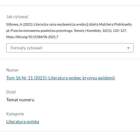
Jak cytować
Sitkowa, A. (2021). Literacka rama wydawnicza w edycji dzieła Malchera Piotrkowity
pt. Przeciw morowemu powietrzu przestroga.
Tematy i Konteksty
,
16
(11), 110–127.
https://doi.org/10.15584/tik.2021.7
Formaty cytowań
Numer
Tom 16 Nr 11 (2021): Literatura wobec kryzysu epidemii
Dział
Temat numeru
Kategorie
Literatura polska