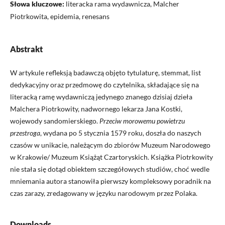
Słowa kluczowe:
literacka rama wydawnicza, Malcher
Piotrkowita, epidemia, renesans
Abstrakt
W artykule refleksją badawczą objęto tytulaturę, stemmat, list
dedykacyjny oraz przedmowę do czytelnika, składające się na
literacką ramę wydawniczą jedynego znanego dzisiaj dzieła
Malchera Piotrkowity, nadwornego lekarza Jana Kostki,
wojewody sandomierskiego.
Przeciw morowemu powietrzu
przestroga
, wydana po 5 stycznia 1579 roku, doszła do naszych
czasów w unikacie, należącym do zbiorów Muzeum Narodowego
w Krakowie/ Muzeum Książąt Czartoryskich. Książka Piotrkowity
nie stała się dotąd obiektem szczegółowych studiów, choć wedle
mniemania autora stanowiła pierwszy kompleksowy poradnik na
czas zarazy, zredagowany w języku narodowym przez Polaka.
Downloads