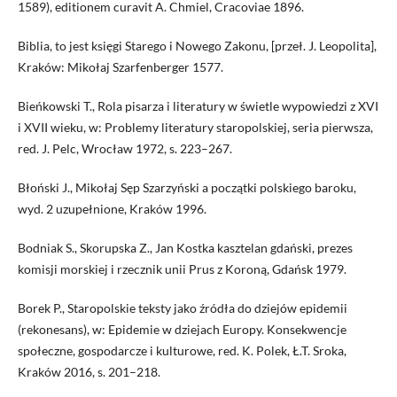
1589), editionem curavit A. Chmiel, Cracoviae 1896.
Biblia, to jest księgi Starego i Nowego Zakonu, [przeł. J. Leopolita],
Kraków: Mikołaj Szarfenberger 1577.
Bieńkowski T., Rola pisarza i literatury w świetle wypowiedzi z XVI
i XVII wieku, w: Problemy literatury staropolskiej, seria pierwsza,
red. J. Pelc, Wrocław 1972, s. 223–267.
Błoński J., Mikołaj Sęp Szarzyński a początki polskiego baroku,
wyd. 2 uzupełnione, Kraków 1996.
Bodniak S., Skorupska Z., Jan Kostka kasztelan gdański, prezes
komisji morskiej i rzecznik unii Prus z Koroną, Gdańsk 1979.
Borek P., Staropolskie teksty jako źródła do dziejów epidemii
(rekonesans), w: Epidemie w dziejach Europy. Konsekwencje
społeczne, gospodarcze i kulturowe, red. K. Polek, Ł.T. Sroka,
Kraków 2016, s. 201–218.