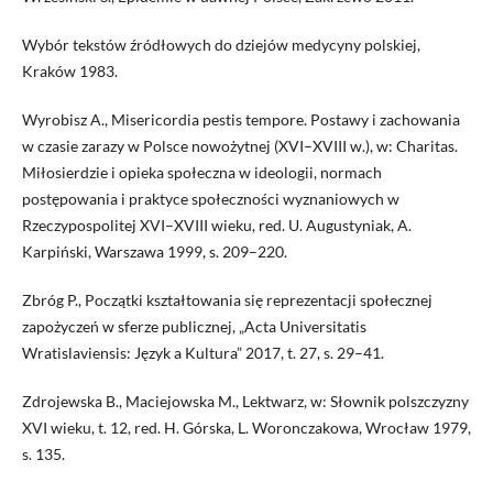
Wybór tekstów źródłowych do dziejów medycyny polskiej,
Kraków 1983.
Wyrobisz A., Misericordia pestis tempore. Postawy i zachowania
w czasie zarazy w Polsce nowożytnej (XVI–XVIII w.), w: Charitas.
Miłosierdzie i opieka społeczna w ideologii, normach
postępowania i praktyce społeczności wyznaniowych w
Rzeczypospolitej XVI–XVIII wieku, red. U. Augustyniak, A.
Karpiński, Warszawa 1999, s. 209–220.
Zbróg P., Początki kształtowania się reprezentacji społecznej
zapożyczeń w sferze publicznej, „Acta Universitatis
Wratislaviensis: Język a Kultura” 2017, t. 27, s. 29–41.
Zdrojewska B., Maciejowska M., Lektwarz, w: Słownik polszczyzny
XVI wieku, t. 12, red. H. Górska, L. Woronczakowa, Wrocław 1979,
s. 135.