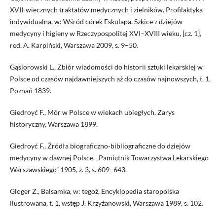
XVII-wiecznych traktatów medycznych i zielników. Profilaktyka
indywidualna, w: Wśród córek Eskulapa. Szkice z dziejów
medycyny i higieny w Rzeczypospolitej XVI–XVIII wieku, [cz. 1],
red. A. Karpiński, Warszawa 2009, s. 9–50.
Gąsiorowski L., Zbiór wiadomości do historii sztuki lekarskiej w
Polsce od czasów najdawniejszych aż do czasów najnowszych, t. 1,
Poznań 1839.
Giedroyć F., Mór w Polsce w wiekach ubiegłych. Zarys
historyczny, Warszawa 1899.
Giedroyć F., Źródła biograficzno-bibliograficzne do dziejów
medycyny w dawnej Polsce, „Pamiętnik Towarzystwa Lekarskiego
Warszawskiego” 1905, z. 3, s. 609–643.
Gloger Z., Balsamka, w: tegoż, Encyklopedia staropolska
ilustrowana, t. 1, wstęp J. Krzyżanowski, Warszawa 1989, s. 102.