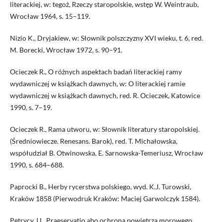
literackiej, w: tegoż, Rzeczy staropolskie, wstęp W. Weintraub,
Wrocław 1964, s. 15–119.
Nizio K., Dryjakiew, w: Słownik polszczyzny XVI wieku, t. 6, red.
M. Borecki, Wrocław 1972, s. 90–91.
Ocieczek R., O różnych aspektach badań literackiej ramy
wydawniczej w książkach dawnych, w: O literackiej ramie
wydawniczej w książkach dawnych, red. R. Ocieczek, Katowice
1990, s. 7–19.
Ocieczek R., Rama utworu, w: Słownik literatury staropolskiej.
(Średniowiecze. Renesans. Barok), red. T. Michałowska,
współudział B. Otwinowska, E. Sarnowska-Temeriusz, Wrocław
1990, s. 684–688.
Paprocki B., Herby rycerstwa polskiego, wyd. K.J. Turowski,
Kraków 1858 (Pierwodruk Kraków: Maciej Garwolczyk 1584).
Petrycy J.I., Praeservatio abo ochrona powietrza morowego,