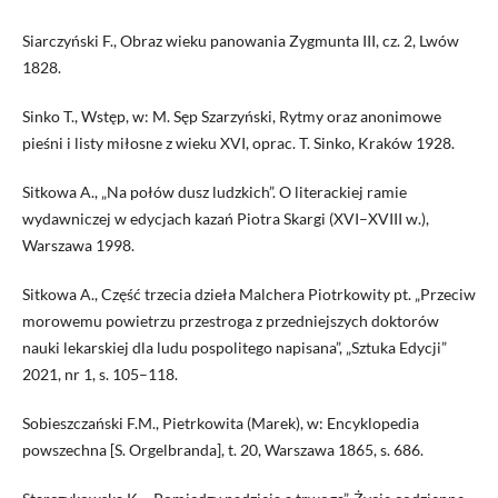
Siarczyński F., Obraz wieku panowania Zygmunta III, cz. 2, Lwów
1828.
Sinko T., Wstęp, w: M. Sęp Szarzyński, Rytmy oraz anonimowe
pieśni i listy miłosne z wieku XVI, oprac. T. Sinko, Kraków 1928.
Sitkowa A., „Na połów dusz ludzkich”. O literackiej ramie
wydawniczej w edycjach kazań Piotra Skargi (XVI–XVIII w.),
Warszawa 1998.
Sitkowa A., Część trzecia dzieła Malchera Piotrkowity pt. „Przeciw
morowemu powietrzu przestroga z przedniejszych doktorów
nauki lekarskiej dla ludu pospolitego napisana”, „Sztuka Edycji”
2021, nr 1, s. 105–118.
Sobieszczański F.M., Pietrkowita (Marek), w: Encyklopedia
powszechna [S. Orgelbranda], t. 20, Warszawa 1865, s. 686.