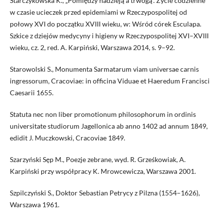
Starczykowska K., „Pomiędzy nadzieją a trwogą”. Życie codzienne
w czasie ucieczek przed epidemiami w Rzeczypospolitej od
połowy XVI do początku XVIII wieku, w: Wśród córek Esculapa.
Szkice z dziejów medycyny i higieny w Rzeczypospolitej XVI–XVIII
wieku, cz. 2, red. A. Karpiński, Warszawa 2014, s. 9–92.
Starowolski S., Monumenta Sarmatarum viam universae carnis
ingressorum, Cracoviae: in officina Viduae et Haeredum Francisci
Caesarii 1655.
Statuta nec non liber promotionum philosophorum in ordinis
universitate studiorum Jagellonica ab anno 1402 ad annum 1849,
edidit J. Muczkowski, Cracoviae 1849.
Szarzyński Sęp M., Poezje zebrane, wyd. R. Grześkowiak, A.
Karpiński przy współpracy K. Mrowcewicza, Warszawa 2001.
Szpilczyński S., Doktor Sebastian Petrycy z Pilzna (1554–1626),
Warszawa 1961.