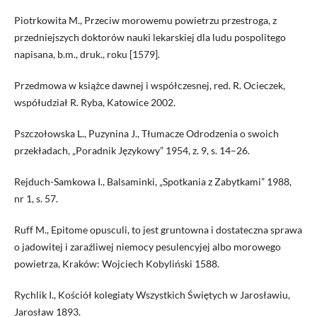
Piotrkowita M., Przeciw morowemu powietrzu przestroga, z
przedniejszych doktorów nauki lekarskiej dla ludu pospolitego
napisana, b.m., druk., roku [1579].
Przedmowa w książce dawnej i współczesnej, red. R. Ocieczek,
współudział R. Ryba, Katowice 2002.
Pszczołowska L., Puzynina J., Tłumacze Odrodzenia o swoich
przekładach, „Poradnik Językowy” 1954, z. 9, s. 14–26.
Rejduch-Samkowa I., Balsaminki, „Spotkania z Zabytkami” 1988,
nr 1, s. 57.
Ruff M., Epitome opusculi, to jest gruntowna i dostateczna sprawa
o jadowitej i zaraźliwej niemocy pesulencyjej albo morowego
powietrza, Kraków: Wojciech Kobyliński 1588.
Rychlik I., Kościół kolegiaty Wszystkich Świętych w Jarosławiu,
Jarosław 1893.