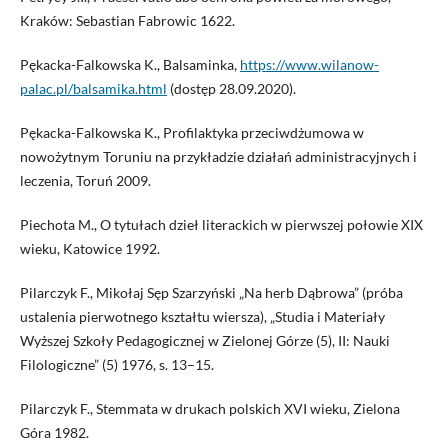
Kraków: Sebastian Fabrowic 1622.
Pękacka-Falkowska K., Balsaminka,
https://www.wilanow-
palac.pl/balsamika.html
(dostęp 28.09.2020).
Pękacka-Falkowska K., Profilaktyka przeciwdżumowa w
nowożytnym Toruniu na przykładzie działań administracyjnych i
leczenia, Toruń 2009.
Piechota M., O tytułach dzieł literackich w pierwszej połowie XIX
wieku, Katowice 1992.
Pilarczyk F., Mikołaj Sęp Szarzyński „Na herb Dąbrowa” (próba
ustalenia pierwotnego kształtu wiersza), „Studia i Materiały
Wyższej Szkoły Pedagogicznej w Zielonej Górze (5), II: Nauki
Filologiczne” (5) 1976, s. 13–15.
Pilarczyk F., Stemmata w drukach polskich XVI wieku, Zielona
Góra 1982.