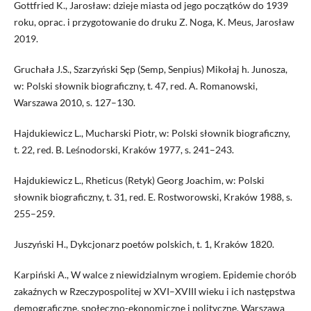
Gottfried K., Jarosław: dzieje miasta od jego początków do 1939
roku, oprac. i przygotowanie do druku Z. Noga, K. Meus, Jarosław
2019.
Gruchała J.S., Szarzyński Sęp (Semp, Senpius) Mikołaj h. Junosza,
w: Polski słownik biograficzny, t. 47, red. A. Romanowski,
Warszawa 2010, s. 127–130.
Hajdukiewicz L., Mucharski Piotr, w: Polski słownik biograficzny,
t. 22, red. B. Leśnodorski, Kraków 1977, s. 241–243.
Hajdukiewicz L., Rheticus (Retyk) Georg Joachim, w: Polski
słownik biograficzny, t. 31, red. E. Rostworowski, Kraków 1988, s.
255–259.
Juszyński H., Dykcjonarz poetów polskich, t. 1, Kraków 1820.
Karpiński A., W walce z niewidzialnym wrogiem. Epidemie chorób
zakaźnych w Rzeczypospolitej w XVI–XVIII wieku i ich następstwa
demograficzne, społeczno-ekonomiczne i polityczne, Warszawa