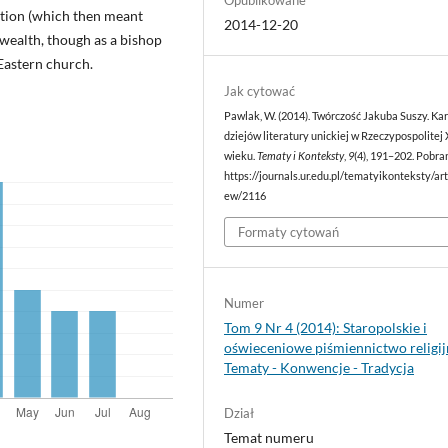
ation (which then meant
2014-12-20
wealth, though as a bishop
 Eastern church.
Jak cytować
Pawlak, W. (2014). Twórczość Jakuba Suszy. Kar
dziejów literatury unickiej w Rzeczypospolitej 
wieku.
Tematy i Konteksty
,
9
(4), 191–202. Pobra
https://journals.ur.edu.pl/tematyikonteksty/art
ew/2116
Formaty cytowań
Numer
Tom 9 Nr 4 (2014): Staropolskie i
oświeceniowe piśmiennictwo religij
Tematy - Konwencje - Tradycja
Dział
Temat numeru