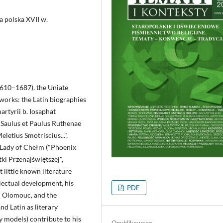
ra polska XVII w.
 1610–1687), the Uniate
orks: the Latin biographies
rtyrii b. Iosaphat
"Saulus et Paulus Ruthenae
letius Smotriscius...",
 Lady of Chełm ("Phoenix
ki Przenajświętszej",
little known literature
llectual development, his
PDF
nd Olomouc, and the
nd Latin as literary
y models) contribute to his
Opublikowane