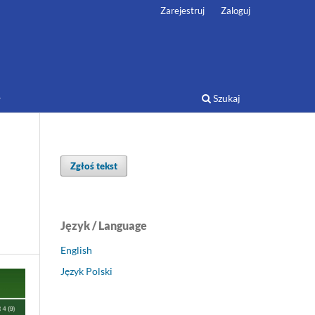
Zarejestruj
Zaloguj
Szukaj
Zgłoś tekst
Język / Language
English
Język Polski