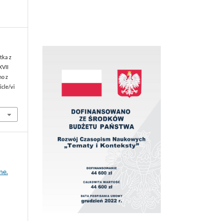
tka z
XVII
no z
icle/vi
ne.