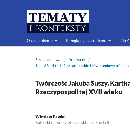
O czasopiśmie
Przeglądaj czasopismo
Dla 
Strona domowa
/
Archiwum
/
Tom 9 Nr 4 (2014): Staropolskie i oświeceniowe piśmienn
Twórczość Jakuba Suszy. Kartka 
Rzeczypospolitej XVII wieku
Wiesław Pawlak
Katolicki Uniwersytet Lubelski Jana Pawła II