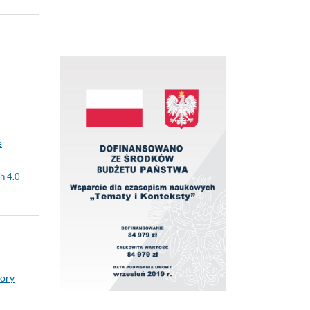
e
h 4.0
tory