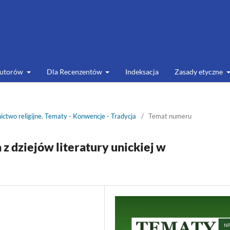
Autorów
Dla Recenzentów
Indeksacja
Zasady etyczne
ictwo religijne. Tematy - Konwencje - Tradycja
/
Temat numeru
z dziejów literatury unickiej w