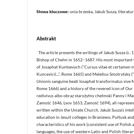
Słowa kluczowe:
unia brzeska, Jakub Susza, literatu
Abstrakt
The article presents the writings of Jakub Susza (c.
Bishop of Chełm in 1652–1687. His most important w
of Josaphat Kuntsevych ("Cursus vitae et certamen ma
Kuncevicii...", Rome 1665) and Meletius Smotrytsky (
Unionis sanguine beati Iosaphat transformatus sive Me
Rome 1666) and a history of the revered icon of Our
redivivus albo obraz starożytny chełmski Panny i Mat
Zamość 1646, Lvov 1653, Zamość 1694), all represent 
written within the Uniate Church. Jakub Susza’s inte
education in Jesuit colleges in Braniewo, Pułtusk a
characteristics of his work (consistent use of Polish a
languages, the use of western Latin and Polish literar