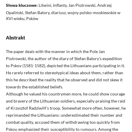
Słowa kluczowe:
Litwini, Inflanty, Jan Piotrowski, Andrzej
Opaliński, Stefan Batory, diariusz, wojny polsko-moskiewskie w
XVI wieku, Psków
Abstrakt
The paper deals with the manner in which the Pole Jan
Piotrowski, the author of the diary of Stefan Batory’s expedition
to Pskov (1581-1582), depicted the Lithuanians participating in it.
He rarely referred to stereotypical ideas about them, rather than
this he described the reality that he observed and did not skew it
towards the established beliefs.
Although he valued his countrymen more, he could show courage
and bravery of the Lithuanian soldiers, especially praising the raid
of Krzysztof Radziwiłł’s troop. Somewhat more often, however, he
reprimanded the Lithuanians: underestimated their number and
combat quality, accused them of withdrawing too quickly from
Pskov, emphasized their susceptibility to rumours. Among the