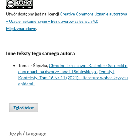
Utwór dostępny jest na licencji
Creative Commons Uznanie autorstwa
– Użycie niekomercyjne – Bez utworów zależnych 4.0
Międzynarodowe
.
Inne teksty tego samego autora
Tomasz Ślęczka,
Chłodno i rzeczowo. Kazimierz Sarnecki o
chorobach na dworze Jana III Sobieskiego
,
Tematy i
Konteksty: Tom 16 Nr 11 (2021): Literatura wobec kryzysu
epidemii
Zgłoś tekst
Język / Language