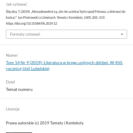
Jak cytować
Ślęczka, T. (2019). „Niezadowoleni są, ale nie uciekać było spod Pskowa, a dotrwać do
końca!” Jan Piotrowski o Litwinach.
Tematy i Konteksty
,
14
(9), 202–219.
https://doi.org/10.15584/tik.2019.12
Formaty cytowań
Numer
Tom 14 Nr 9 (2019): Literatura w kręgu unijnych zbliżeń. W 450.
rocznicę Unii Lubelskiej
Dział
Temat numeru
Licencja
Prawa autorskie (c) 2019 Tematy i Konteksty