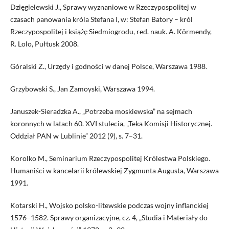
Dzięgielewski J., Sprawy wyznaniowe w Rzeczypospolitej w
czasach panowania króla Stefana I, w: Stefan Batory – król
Rzeczypospolitej i książę Siedmiogrodu, red. nauk. A. Körmendy,
R. Lolo, Pułtusk 2008.
Góralski Z., Urzędy i godności w danej Polsce, Warszawa 1988.
Grzybowski S., Jan Zamoyski, Warszawa 1994.
Januszek-Sieradzka A., „Potrzeba moskiewska” na sejmach
koronnych w latach 60. XVI stulecia, „Teka Komisji Historycznej.
Oddział PAN w Lublinie” 2012 (9), s. 7–31.
Korolko M., Seminarium Rzeczypospolitej Królestwa Polskiego.
Humaniści w kancelarii królewskiej Zygmunta Augusta, Warszawa
1991.
Kotarski H., Wojsko polsko-litewskie podczas wojny inflanckiej
1576–1582. Sprawy organizacyjne, cz. 4, „Studia i Materiały do