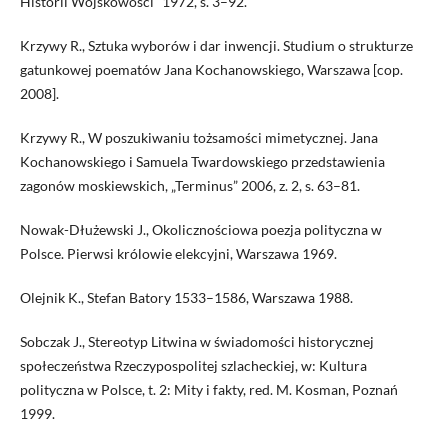
Historii Wojskowości” 1972, s. 3–92.
Krzywy R., Sztuka wyborów i dar inwencji. Studium o strukturze
gatunkowej poematów Jana Kochanowskiego, Warszawa [cop.
2008].
Krzywy R., W poszukiwaniu tożsamości mimetycznej. Jana
Kochanowskiego i Samuela Twardowskiego przedstawienia
zagonów moskiewskich, „Terminus” 2006, z. 2, s. 63–81.
Nowak-Dłużewski J., Okolicznościowa poezja polityczna w
Polsce. Pierwsi królowie elekcyjni, Warszawa 1969.
Olejnik K., Stefan Batory 1533–1586, Warszawa 1988.
Sobczak J., Stereotyp Litwina w świadomości historycznej
społeczeństwa Rzeczypospolitej szlacheckiej, w: Kultura
polityczna w Polsce, t. 2: Mity i fakty, red. M. Kosman, Poznań
1999.