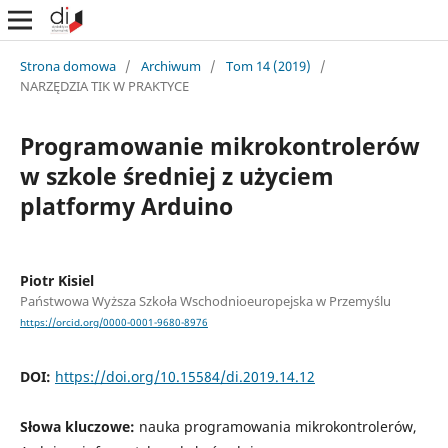
Strona domowa
/
Archiwum
/
Tom 14 (2019)
/
NARZĘDZIA TIK W PRAKTYCE
Programowanie mikrokontrolerów
w szkole średniej z użyciem
platformy Arduino
Piotr Kisiel
Państwowa Wyższa Szkoła Wschodnioeuropejska w Przemyślu
https://orcid.org/0000-0001-9680-8976
DOI:
https://doi.org/10.15584/di.2019.14.12
Słowa kluczowe:
nauka programowania mikrokontrolerów,