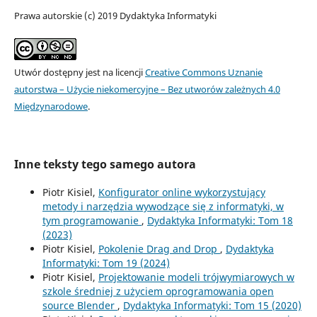
Prawa autorskie (c) 2019 Dydaktyka Informatyki
Utwór dostępny jest na licencji
Creative Commons Uznanie
autorstwa – Użycie niekomercyjne – Bez utworów zależnych 4.0
Międzynarodowe
.
Inne teksty tego samego autora
Piotr Kisiel,
Konfigurator online wykorzystujący
metody i narzędzia wywodzące się z informatyki, w
tym programowanie
,
Dydaktyka Informatyki: Tom 18
(2023)
Piotr Kisiel,
Pokolenie Drag and Drop
,
Dydaktyka
Informatyki: Tom 19 (2024)
Piotr Kisiel,
Projektowanie modeli trójwymiarowych w
szkole średniej z użyciem oprogramowania open
source Blender
,
Dydaktyka Informatyki: Tom 15 (2020)