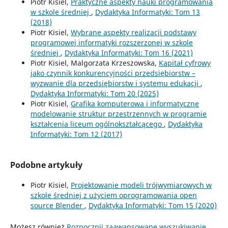
Piotr Kisiel,
Praktyczne aspekty nauki programowania
w szkole średniej
,
Dydaktyka Informatyki: Tom 13
(2018)
Piotr Kisiel,
Wybrane aspekty realizacji podstawy
programowej informatyki rozszerzonej w szkole
średniej
,
Dydaktyka Informatyki: Tom 16 (2021)
Piotr Kisiel, Malgorzata Krzeszowska,
Kapitał cyfrowy
jako czynnik konkurencyjności przedsiębiorstw –
wyzwanie dla przedsiębiorstw i systemu edukacji
,
Dydaktyka Informatyki: Tom 20 (2025)
Piotr Kisiel,
Grafika komputerowa i informatyczne
modelowanie struktur przestrzennych w programie
kształcenia liceum ogólnokształcącego
,
Dydaktyka
Informatyki: Tom 12 (2017)
Podobne artykuły
Piotr Kisiel,
Projektowanie modeli trójwymiarowych w
szkole średniej z użyciem oprogramowania open
source Blender
,
Dydaktyka Informatyki: Tom 15 (2020)
Możesz również
Rozpocznij zaawansowane wyszukiwanie