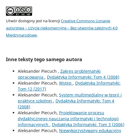
Utwór dostępny jest na licencji
Creative Commons Uznanie
autorstwa – Użycie niekomercyjne – Bez utworów zależnych 4.0
Międzynarodowe
.
Inne teksty tego samego autora
Aleksander Piecuch ,
Zakres problematyki
opracowania
,
Dydaktyka Informatyki: Tom 4 (2008)
Aleksander Piecuch,
Wstęp
,
Dydaktyka Informatyki:
Tom 12 (2017)
Aleksander Piecuch,
System multimedialny w teorii i
praktyce szkolnej
,
Dydaktyka Informatyki: Tom 4
(2008)
Aleksander Piecuch,
Projektowanie procesu
dydaktycznego nauczania informatyki i technologii
informacyjnych
,
Dydaktyka Informatyki: Tom 3 (2006)
Aleksander Piecuch,
Niewykorzystywany edukacyjny