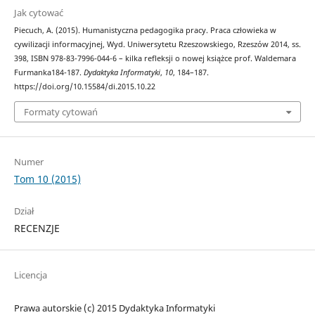
Jak cytować
Piecuch, A. (2015). Humanistyczna pedagogika pracy. Praca człowieka w
cywilizacji informacyjnej, Wyd. Uniwersytetu Rzeszowskiego, Rzeszów 2014, ss.
398, ISBN 978-83-7996-044-6 – kilka refleksji o nowej książce prof. Waldemara
Furmanka184-187.
Dydaktyka Informatyki
,
10
, 184–187.
https://doi.org/10.15584/di.2015.10.22
Formaty cytowań
Numer
Tom 10 (2015)
Dział
RECENZJE
Licencja
Prawa autorskie (c) 2015 Dydaktyka Informatyki