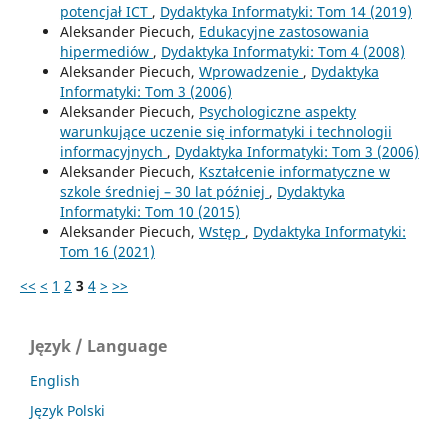
potencjał ICT
,
Dydaktyka Informatyki: Tom 14 (2019)
Aleksander Piecuch,
Edukacyjne zastosowania
hipermediów
,
Dydaktyka Informatyki: Tom 4 (2008)
Aleksander Piecuch,
Wprowadzenie
,
Dydaktyka
Informatyki: Tom 3 (2006)
Aleksander Piecuch,
Psychologiczne aspekty
warunkujące uczenie się informatyki i technologii
informacyjnych
,
Dydaktyka Informatyki: Tom 3 (2006)
Aleksander Piecuch,
Kształcenie informatyczne w
szkole średniej – 30 lat później
,
Dydaktyka
Informatyki: Tom 10 (2015)
Aleksander Piecuch,
Wstęp
,
Dydaktyka Informatyki:
Tom 16 (2021)
<<
<
1
2
3
4
>
>>
Język / Language
English
Język Polski