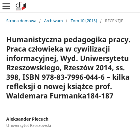
Strona domowa
/
Archiwum
/
Tom 10 (2015)
/
RECENZJE
Humanistyczna pedagogika pracy.
Praca człowieka w cywilizacji
informacyjnej, Wyd. Uniwersytetu
Rzeszowskiego, Rzeszów 2014, ss.
398, ISBN 978-83-7996-044-6 – kilka
refleksji o nowej książce prof.
Waldemara Furmanka184-187
Aleksander Piecuch
Uniwersytet Rzeszowski