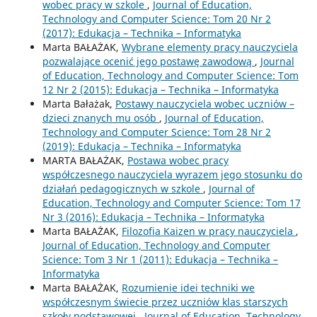
wobec pracy w szkole
,
Journal of Education,
Technology and Computer Science: Tom 20 Nr 2
(2017): Edukacja – Technika – Informatyka
Marta BAŁAŻAK,
Wybrane elementy pracy nauczyciela
pozwalające ocenić jego postawę zawodową
,
Journal
of Education, Technology and Computer Science: Tom
12 Nr 2 (2015): Edukacja – Technika – Informatyka
Marta Bałażak,
Postawy nauczyciela wobec uczniów –
dzieci znanych mu osób
,
Journal of Education,
Technology and Computer Science: Tom 28 Nr 2
(2019): Edukacja – Technika – Informatyka
MARTA BAŁAŻAK,
Postawa wobec pracy
współczesnego nauczyciela wyrazem jego stosunku do
działań pedagogicznych w szkole
,
Journal of
Education, Technology and Computer Science: Tom 17
Nr 3 (2016): Edukacja – Technika – Informatyka
Marta BAŁAŻAK,
Filozofia Kaizen w pracy nauczyciela
,
Journal of Education, Technology and Computer
Science: Tom 3 Nr 1 (2011): Edukacja – Technika –
Informatyka
Marta BAŁAŻAK,
Rozumienie idei techniki we
współczesnym świecie przez uczniów klas starszych
szkoły podstawowej
,
Journal of Education, Technology