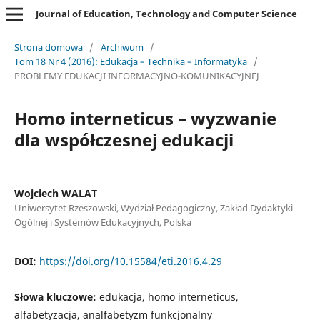
Journal of Education, Technology and Computer Science
Strona domowa
/
Archiwum
/
Tom 18 Nr 4 (2016): Edukacja – Technika – Informatyka
/
PROBLEMY EDUKACJI INFORMACYJNO-KOMUNIKACYJNEJ
Homo interneticus – wyzwanie
dla współczesnej edukacji
Wojciech WALAT
Uniwersytet Rzeszowski, Wydział Pedagogiczny, Zakład Dydaktyki
Ogólnej i Systemów Edukacyjnych, Polska
DOI:
https://doi.org/10.15584/eti.2016.4.29
Słowa kluczowe:
edukacja, homo interneticus,
alfabetyzacja, analfabetyzm funkcjonalny