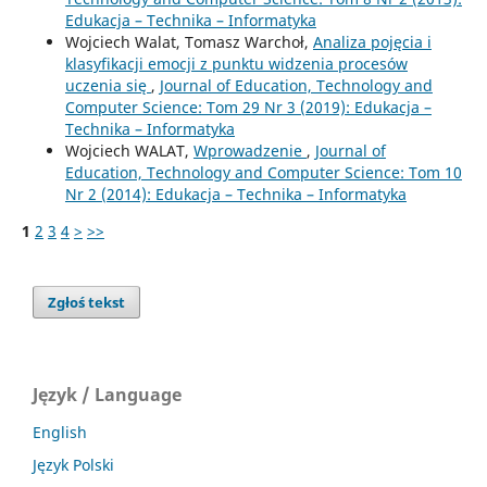
Edukacja – Technika – Informatyka
Wojciech Walat, Tomasz Warchoł,
Analiza pojęcia i
klasyfikacji emocji z punktu widzenia procesów
uczenia się
,
Journal of Education, Technology and
Computer Science: Tom 29 Nr 3 (2019): Edukacja –
Technika – Informatyka
Wojciech WALAT,
Wprowadzenie
,
Journal of
Education, Technology and Computer Science: Tom 10
Nr 2 (2014): Edukacja – Technika – Informatyka
1
2
3
4
>
>>
Zgłoś tekst
Język / Language
English
Język Polski