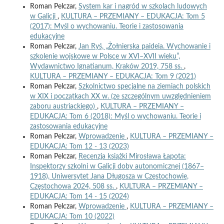
Roman Pelczar,
System kar i nagród w szkolach ludowych
w Galicji
,
KULTURA – PRZEMIANY – EDUKACJA: Tom 5
(2017): Myśl o wychowaniu. Teorie i zastosowania
edukacyjne
Roman Pelczar,
Jan Ryś, „Żołnierska paideia. Wychowanie i
szkolenie wojskowe w Polsce w XVI–XVII wieku”,
Wydawnictwo Ignatianum, Kraków 2019, 758 ss.
,
KULTURA – PRZEMIANY – EDUKACJA: Tom 9 (2021)
Roman Pelczar,
Szkolnictwo specjalne na ziemiach polskich
w XIX i początkach XX w. (ze szczególnym uwzględnieniem
zaboru austriackiego)
,
KULTURA – PRZEMIANY –
EDUKACJA: Tom 6 (2018): Myśl o wychowaniu. Teorie i
zastosowania edukacyjne
Roman Pelczar,
Wprowadzenie
,
KULTURA – PRZEMIANY –
EDUKACJA: Tom 12 - 13 (2023)
Roman Pelczar,
Recenzja książki Mirosława Łapota:
Inspektorzy szkolni w Galicji doby autonomicznej (1867–
1918), Uniwersytet Jana Długosza w Częstochowie,
Częstochowa 2024, 508 ss.
,
KULTURA – PRZEMIANY –
EDUKACJA: Tom 14 - 15 (2024)
Roman Pelczar,
Wprowadzenie
,
KULTURA – PRZEMIANY –
EDUKACJA: Tom 10 (2022)