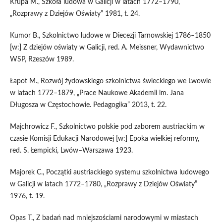
Krupa M., Szkoła ludowa w Galicji w latach 1772–1790,
„Rozprawy z Dziejów Oświaty” 1981, t. 24.
Kumor B., Szkolnictwo ludowe w Diecezji Tarnowskiej 1786–1850
[w:] Z dziejów oświaty w Galicji, red. A. Meissner, Wydawnictwo
WSP, Rzeszów 1989.
Łapot M., Rozwój żydowskiego szkolnictwa świeckiego we Lwowie
w latach 1772–1879, „Prace Naukowe Akademii im. Jana
Długosza w Częstochowie. Pedagogika” 2013, t. 22.
Majchrowicz F., Szkolnictwo polskie pod zaborem austriackim w
czasie Komisji Edukacji Narodowej [w:] Epoka wielkiej reformy,
red. S. Łempicki, Lwów–Warszawa 1923.
Majorek C., Początki austriackiego systemu szkolnictwa ludowego
w Galicji w latach 1772–1780, „Rozprawy z Dziejów Oświaty”
1976, t. 19.
Opas T., Z badań nad mniejszościami narodowymi w miastach