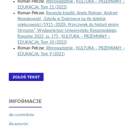
Roman Pelczar,
Wprowadzenie
,
KULTURA – PRZEMIANY –
EDUKACJA: Tom 11 (2022)
Roman Pelczar,
Recenzja książki: Aneta Rejman, Andrzej
Nowakowski, „Szkoła w Dąbrówce na tle dziejów
miejscowości (1911–2020). Przyczynek do historii gminy
Stryszów”, Wydawnictwo Uniwersytetu Rzeszowskiego,
Rzeszów 2022, ss. 175
,
KULTURA – PRZEMIANY –
EDUKACJA: Tom 10 (2022)
Roman Pelczar,
Wprowadzenie
,
KULTURA – PRZEMIANY –
EDUKACJA: Tom 9 (2021)
ZGŁOŚ TEKST
INFORMACJE
dla czytelników
dla autorów