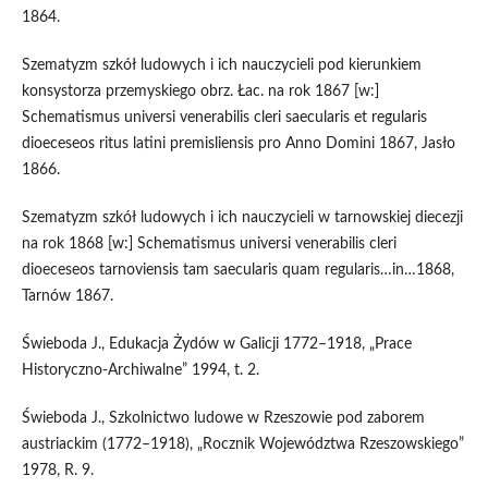
1864.
Szematyzm szkół ludowych i ich nauczycieli pod kierunkiem
konsystorza przemyskiego obrz. Łac. na rok 1867 [w:]
Schematismus universi venerabilis cleri saecularis et regularis
dioeceseos ritus latini premisliensis pro Anno Domini 1867, Jasło
1866.
Szematyzm szkół ludowych i ich nauczycieli w tarnowskiej diecezji
na rok 1868 [w:] Schematismus universi venerabilis cleri
dioeceseos tarnoviensis tam saecularis quam regularis…in…1868,
Tarnów 1867.
Świeboda J., Edukacja Żydów w Galicji 1772–1918, „Prace
Historyczno-Archiwalne” 1994, t. 2.
Świeboda J., Szkolnictwo ludowe w Rzeszowie pod zaborem
austriackim (1772–1918), „Rocznik Województwa Rzeszowskiego”
1978, R. 9.