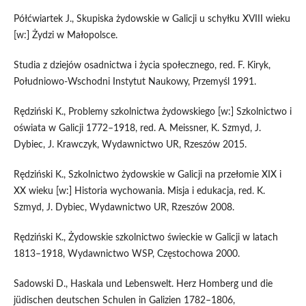
Półćwiartek J., Skupiska żydowskie w Galicji u schyłku XVIII wieku
[w:] Żydzi w Małopolsce.
Studia z dziejów osadnictwa i życia społecznego, red. F. Kiryk,
Południowo-Wschodni Instytut Naukowy, Przemyśl 1991.
Rędziński K., Problemy szkolnictwa żydowskiego [w:] Szkolnictwo i
oświata w Galicji 1772–1918, red. A. Meissner, K. Szmyd, J.
Dybiec, J. Krawczyk, Wydawnictwo UR, Rzeszów 2015.
Rędziński K., Szkolnictwo żydowskie w Galicji na przełomie XIX i
XX wieku [w:] Historia wychowania. Misja i edukacja, red. K.
Szmyd, J. Dybiec, Wydawnictwo UR, Rzeszów 2008.
Rędziński K., Żydowskie szkolnictwo świeckie w Galicji w latach
1813–1918, Wydawnictwo WSP, Częstochowa 2000.
Sadowski D., Haskala und Lebenswelt. Herz Homberg und die
jüdischen deutschen Schulen in Galizien 1782–1806,