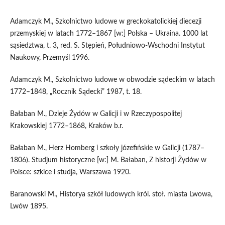
Adamczyk M., Szkolnictwo ludowe w greckokatolickiej diecezji
przemyskiej w latach 1772–1867 [w:] Polska – Ukraina. 1000 lat
sąsiedztwa, t. 3, red. S. Stępień, Południowo-Wschodni Instytut
Naukowy, Przemyśl 1996.
Adamczyk M., Szkolnictwo ludowe w obwodzie sądeckim w latach
1772–1848, „Rocznik Sądecki” 1987, t. 18.
Bałaban M., Dzieje Żydów w Galicji i w Rzeczypospolitej
Krakowskiej 1772–1868, Kraków b.r.
Bałaban M., Herz Homberg i szkoły józefińskie w Galicji (1787–
1806). Studjum historyczne [w:] M. Bałaban, Z historji Żydów w
Polsce: szkice i studja, Warszawa 1920.
Baranowski M., Historya szkół ludowych król. stoł. miasta Lwowa,
Lwów 1895.