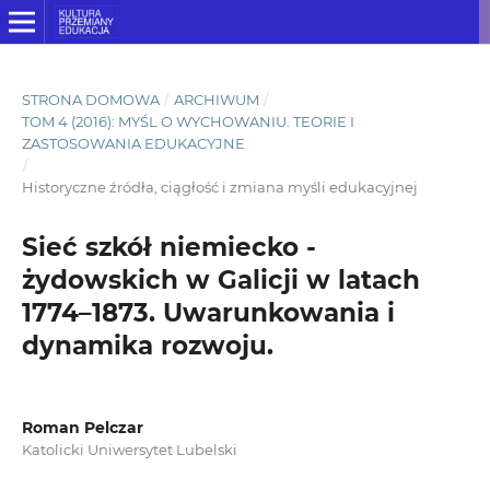
STRONA DOMOWA
/
ARCHIWUM
/
TOM 4 (2016): MYŚL O WYCHOWANIU. TEORIE I
ZASTOSOWANIA EDUKACYJNE
/
Historyczne źródła, ciągłość i zmiana myśli edukacyjnej
Sieć szkół niemiecko -
żydowskich w Galicji w latach
1774–1873. Uwarunkowania i
dynamika rozwoju.
Roman Pelczar
Katolicki Uniwersytet Lubelski