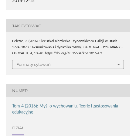
2016-12-15
JAK CYTOWAĆ
Pelczar, R. (2016). Sieć szkół niemiecko - żydowskich w Galicji w latach
1774–1873. Uwarunkowania i dynamika rozwoju.
KULTURA – PRZEMIANY –
EDUKACJA
,
4
, 13–40. https://doi.org/10.15584/kpe.2016.4.2
Formaty cytowań
NUMER
Tom 4 (2016): Myśl o wychowaniu. Teorie i zastosowania
edukacyjne
DZIAŁ