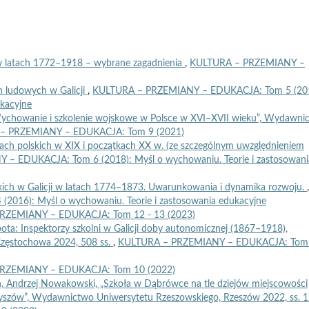
i w latach 1772–1918 – wybrane zagadnienia
,
KULTURA – PRZEMIANY –
h ludowych w Galicji
,
KULTURA – PRZEMIANY – EDUKACJA: Tom 5 (201
ukacyjne
. Wychowanie i szkolenie wojskowe w Polsce w XVI–XVII wieku”, Wydawni
– PRZEMIANY – EDUKACJA: Tom 9 (2021)
iach polskich w XIX i początkach XX w. (ze szczególnym uwzględnieniem
– EDUKACJA: Tom 6 (2018): Myśl o wychowaniu. Teorie i zastosowani
skich w Galicji w latach 1774–1873. Uwarunkowania i dynamika rozwoju.
,
16): Myśl o wychowaniu. Teorie i zastosowania edukacyjne
RZEMIANY – EDUKACJA: Tom 12 - 13 (2023)
pota: Inspektorzy szkolni w Galicji doby autonomicznej (1867–1918),
Częstochowa 2024, 508 ss.
,
KULTURA – PRZEMIANY – EDUKACJA: Tom
RZEMIANY – EDUKACJA: Tom 10 (2022)
n, Andrzej Nowakowski, „Szkoła w Dąbrówce na tle dziejów miejscowości
tryszów”, Wydawnictwo Uniwersytetu Rzeszowskiego, Rzeszów 2022, ss. 