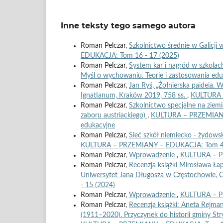
Inne teksty tego samego autora
Roman Pelczar,
Szkolnictwo średnie w Galicj
EDUKACJA: Tom 16 - 17 (2025)
Roman Pelczar,
System kar i nagród w szkolac
Myśl o wychowaniu. Teorie i zastosowania ed
Roman Pelczar,
Jan Ryś, „Żołnierska paideia
Ignatianum, Kraków 2019, 758 ss.
,
KULTURA 
Roman Pelczar,
Szkolnictwo specjalne na ziem
zaboru austriackiego)
,
KULTURA – PRZEMIANY 
edukacyjne
Roman Pelczar,
Sieć szkół niemiecko - żydow
KULTURA – PRZEMIANY – EDUKACJA: Tom 4 (20
Roman Pelczar,
Wprowadzenie
,
KULTURA – P
Roman Pelczar,
Recenzja książki Mirosława Ła
Uniwersytet Jana Długosza w Częstochowie, 
- 15 (2024)
Roman Pelczar,
Wprowadzenie
,
KULTURA – P
Roman Pelczar,
Recenzja książki: Aneta Rejma
(1911–2020). Przyczynek do historii gminy S