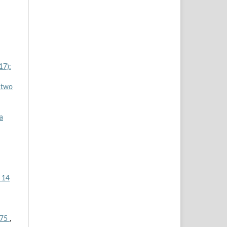
7):
ctwo
a
 14
175
,