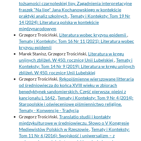
tożsamości czarnoleskiej lipy. Zagadnienia interpretacyjne
fraszek "Na lipę" Jana Kochanowskiego w kontekście
praktyki analiz szkolnych
,
Tematy i Konteksty: Tom 19 Nr
14 (2024): Literatura polska w kontekście
międzynarodowym
Grzegorz Trościński,
Literatura wobec kryzysu epidemii
,
Tematy i Konteksty: Tom 16 Nr 11 (2021): Literatura wobec
kryzysu epidemii
Marek Stanisz, Grzegorz Trościński,
Literatura w kręgu
unijnych zbliżeń. W 450. rocznicę Unii Lubelskiej
,
Tematy i
Konteksty: Tom 14 Nr 9 (2019): Literatura w kręgu unijnych
zbliżeń. W 450. rocznicę Unii Lubelskiej
Grzegorz Trościński,
Rękopiśmienne wierszowane litteraria
od średniowiecza do końca XVIII wieku w zbiorach
benedyktynek sandomierskich. Część pierwsza: pieśni z
kancjonału L 1642
,
Tematy i Konteksty: Tom 9 Nr 4 (2014):
Staropolskie i oświeceniowe piśmiennictwo religijne.
Tematy - Konwencje - Tradycja
Grzegorz Trościński,
Translatio studii i kontakty
międzykulturowe w średniowieczu. Słowo o V Kongresie
Mediewistów Polskich w Rzeszowie
,
Tematy i Konteksty:
Tom 11 Nr 6 (2016): Swojskość i uniwersalizm – z