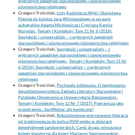
wybranych zagadnień staropolskiego i oświeceniowego
piśmiennictwa religijnego
Grzegorz Trościński,
Listy Kazimierza Wyki i Stanisława
Pigonia do księdza Jana Wiśniewskiego w sprawie
autografów Adama Mickiewicza i Cypriana Kamila
Norwida
,
Tematy i Konteksty: Tom 11 Nr 6 (2016):
Swojskość i uniwersalizm – z wybranych zagadnień
staropolskiego i oświeceniowego piśmiennictwa religijnego
Grzegorz Trościński,
Swojskość i uniwersalizm – z
wybranych zagadnień staropolskiego i oświeceniowego
piśmiennictwa religijnego
,
Tematy i Konteksty: Tom 11 Nr
6 (2016): Swojskość i uniwersalizm – z wybranych
zagadnień staropolskiego i oświeceniowego piśmiennictwa
religijnego
Grzegorz Trościński,
Pochwała Jubileuszu. O świętowaniu
dwudziestopięciolecia Zakładu Literatury Staropolskiej i
Polskiego Oświecenia w Uniwersytecie Rzeszowskim
,
Tematy i Konteksty: Tom 12 Nr 7 (2017): Pogranicza jako
przestrzenie... konfliktów: zło konieczne?
Grzegorz Trościński,
Rękopiśmienne wierszowane litteraria
od średniowiecza do końca XVIII wieku w zbiorach
benedyktynek sandomierskich. Część druga: winszujące
kolędy klasztorne dla ksieni Marianny Siemianowskiej
,