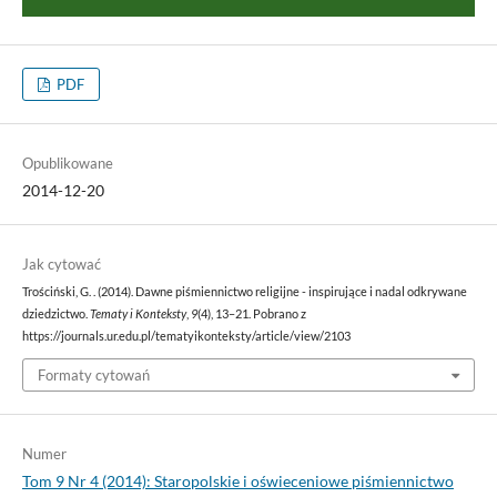
PDF
Opublikowane
2014-12-20
Jak cytować
Trościński, G. . (2014). Dawne piśmiennictwo religijne - inspirujące i nadal odkrywane
dziedzictwo.
Tematy i Konteksty
,
9
(4), 13–21. Pobrano z
https://journals.ur.edu.pl/tematyikonteksty/article/view/2103
Formaty cytowań
Numer
Tom 9 Nr 4 (2014): Staropolskie i oświeceniowe piśmiennictwo