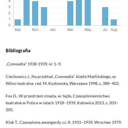
Bibliografia
„Comoedia” 1938-1939, nr 1–9.
Ciechowicz J., Na przykład „Comoedia” Józefa Maślińskiego, w:
Wilno teatralne, red. M. Kozłowska, Warszawa 1998, s. 388–402.
Fox D., W przestrzeni miasta, w: tejże, Czasopiśmiennictwo
teatralne w Polsce w latach 1918–1939, Katowice 2013, s. 203–
205.
Kłak T., Czasopisma awangardy, cz. II: 1931–1939, Wrocław 1979.