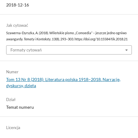
2018-12-16
Jak cytować
Szawerna-Dyrszka, A. (2018). Wileńskie pismo „Comoedia” – jeszcze jedno ogniwo
awangardy.
Tematy i Konteksty
,
13
(8), 293–303. https://doi.org/10.15584/tik.2018.21
Formaty cytowań
Numer
Tom 13 Nr 8 (2018): Literatura polska 1918–2018. Narracje,
dyskursy, dzieła
Dział
Temat numeru
Licencja