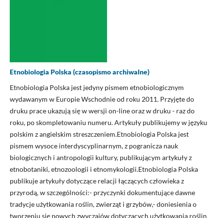
Etnobiologia Polska (czasopismo archiwalne)
Etnobiologia Polska jest jedyny pismem etnobiologicznym
wydawanym w Europie Wschodnie od roku 2011. Przyjęte do
druku prace ukazują się w wersji on-line oraz w druku - raz do
roku, po skompletowaniu numeru. Artykuły publikujemy w języku
polskim z angielskim streszczeniem.Etnobiologia Polska jest
pismem wysoce interdyscyplinarnym, z pogranicza nauk
biologicznych i antropologii kultury, publikującym artykuły z
etnobotaniki, etnozoologii i etnomykologii.Etnobiologia Polska
publikuje artykuły dotyczące relacji łączących człowieka z
przyrodą, w szczególności:- przyczynki dokumentujące dawne
tradycje użytkowania roślin, zwierząt i grzybów,- doniesienia o
tworzeniu się nowych zwyczajów dotyczących użytkowania roślin