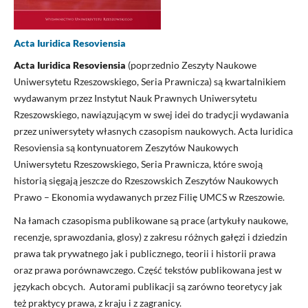
Acta Iuridica Resoviensia
Acta Iuridica Resoviensia
(poprzednio Zeszyty Naukowe
Uniwersytetu Rzeszowskiego, Seria Prawnicza) są kwartalnikiem
wydawanym przez Instytut Nauk Prawnych Uniwersytetu
Rzeszowskiego, nawiązującym w swej idei do tradycji wydawania
przez uniwersytety własnych czasopism naukowych. Acta Iuridica
Resoviensia są kontynuatorem Zeszytów Naukowych
Uniwersytetu Rzeszowskiego, Seria Prawnicza, które swoją
historią sięgają jeszcze do Rzeszowskich Zeszytów Naukowych
Prawo – Ekonomia wydawanych przez Filię UMCS w Rzeszowie.
Na łamach czasopisma publikowane są prace (artykuły naukowe,
recenzje, sprawozdania, glosy) z zakresu różnych gałęzi i dziedzin
prawa tak prywatnego jak i publicznego, teorii i historii prawa
oraz prawa porównawczego. Część tekstów publikowana jest w
językach obcych. Autorami publikacji są zarówno teoretycy jak
też praktycy prawa, z kraju i z zagranicy.