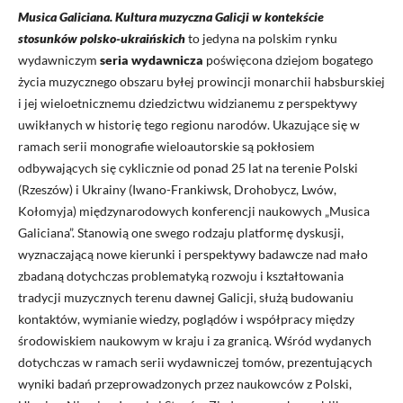
Musica Galiciana. Kultura muzyczna Galicji w kontekście
stosunków polsko-ukraińskich
to jedyna na polskim rynku
wydawniczym
seria wydawnicza
poświęcona dziejom bogatego
życia muzycznego obszaru byłej prowincji monarchii habsburskiej
i jej wieloetnicznemu dziedzictwu widzianemu z perspektywy
uwikłanych w historię tego regionu narodów. Ukazujące się w
ramach serii monografie wieloautorskie są pokłosiem
odbywających się cyklicznie od ponad 25 lat na terenie Polski
(Rzeszów) i Ukrainy (Iwano-Frankiwsk, Drohobycz, Lwów,
Kołomyja) międzynarodowych konferencji naukowych „Musica
Galiciana”. Stanowią one swego rodzaju platformę dyskusji,
wyznaczającą nowe kierunki i perspektywy badawcze nad mało
zbadaną dotychczas problematyką rozwoju i kształtowania
tradycji muzycznych terenu dawnej Galicji, służą budowaniu
kontaktów, wymianie wiedzy, poglądów i współpracy między
środowiskiem naukowym w kraju i za granicą. Wśród wydanych
dotychczas w ramach serii wydawniczej tomów, prezentujących
wyniki badań przeprowadzonych przez naukowców z Polski,