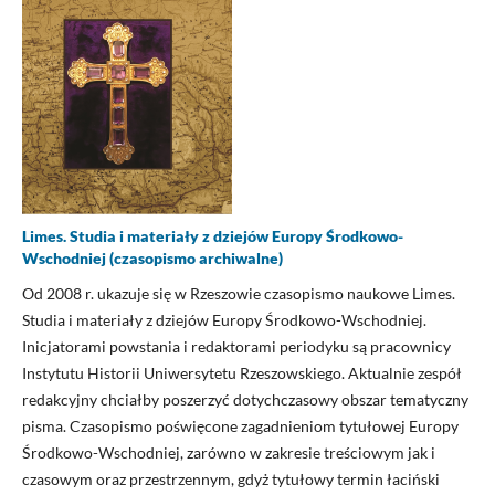
Limes. Studia i materiały z dziejów Europy Środkowo-
Wschodniej (czasopismo archiwalne)
Od 2008 r. ukazuje się w Rzeszowie czasopismo naukowe Limes.
Studia i materiały z dziejów Europy Środkowo-Wschodniej.
Inicjatorami powstania i redaktorami periodyku są pracownicy
Instytutu Historii Uniwersytetu Rzeszowskiego. Aktualnie zespół
redakcyjny chciałby poszerzyć dotychczasowy obszar tematyczny
pisma. Czasopismo poświęcone zagadnieniom tytułowej Europy
Środkowo-Wschodniej, zarówno w zakresie treściowym jak i
czasowym oraz przestrzennym, gdyż tytułowy termin łaciński