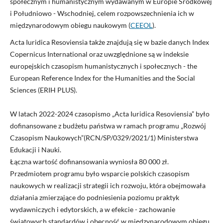
społecznym i humanistycznym wydawanym w Europie Środkowej
i Południowo - Wschodniej, celem rozpowszechnienia ich w
międzynarodowym obiegu naukowym (
CEEOL
).
Acta Iuridica Resoviensia także znajdują się w bazie danych Index
Copernicus International oraz uwzględnione są w indeksie
europejskich czasopism humanistycznych i społecznych - the
European Reference Index for the Humanities and the Social
Sciences (ERIH PLUS).
W latach 2022-2024 czasopismo „Acta Iuridica Resoviensia” było
dofinansowane z budżetu państwa w ramach programu „Rozwój
Czasopism Naukowych”(RCN/SP/0329/2021/1) Ministerstwa
Edukacji i Nauki.
Łączna wartość dofinansowania wyniosła 80 000 zł.
Przedmiotem programu było wsparcie polskich czasopism
naukowych w realizacji strategii ich rozwoju, która obejmowała
działania zmierzające do podniesienia poziomu praktyk
wydawniczych i edytorskich, a w efekcie - zachowanie
światowych standardów i obecność w międzynarodowym obiegu