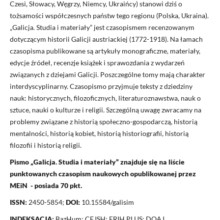
Czesi, Słowacy, Węgrzy, Niemcy, Ukraińcy) stanowi dziś o
tożsamości współczesnych państw tego regionu (Polska, Ukraina).
„Galicja. Studia i materiały” jest czasopismem recenzowanym
dotyczącym historii Galicji austriackiej (1772-1918). Na łamach
czasopisma publikowane są artykuły monograficzne, materiały,
edycje źródeł, recenzje książek i sprawozdania z wydarzeń
związanych z dziejami Galicji. Poszczególne tomy mają charakter
interdyscyplinarny. Czasopismo przyjmuje teksty z dziedziny
nauk: historycznych, filozoficznych, literaturoznawstwa, nauk o
sztuce, nauki o kulturze i religii. Szczególną uwagę zwracamy na
problemy związane z historią społeczno-gospodarczą, historią
mentalności, historią kobiet, historią historiografii, historią
filozofii i historią religii.
Pismo „Galicja. Studia i materiały” znajduje się na liście
punktowanych czasopism naukowych opublikowanej przez
MEiN - posiada 70 pkt.
ISSN:
2450-5854;
DOI:
10.15584/galisim
INDEKSACJA:
BazHum; CEJSH; ERIH PLUS; DOAJ