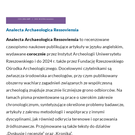
Ana­lecta Archa­eolo­gica Res­so­viensia
Analecta Archaeologica Ressoviensia
to recenzowane
czasopismo naukowe publikujące artykuły w języku angielskim,
wydawane
corocznie
przez Instytut Archeologii Uniwersytetu
Rzeszowskiego i do 2024 r. także przez Fundację Rzeszowskiego
Ośrodka Archeologicznego. Docelowymi czytelnikami są
zwłaszcza środowiska archeologów, przy czym publikowany
obszerny wachlarz zagadnień związanych ze współczesną
archeologią znajduje znacznie liczniejsze grono odbiorców. Na
łamach pisma prezentowane są prace o szerokim zakresie
chronologicznym, syntetyzujące określone problemy badawcze,
artykuły z zakresu metodologii i współpracy z innymi
dyscyplinami, jak również odkrycia terenowe i opracowania
źródłoznawcze. Przyjmowane są także teksty do działów
„Dyskusje i recenzje” oraz „Kronika”.