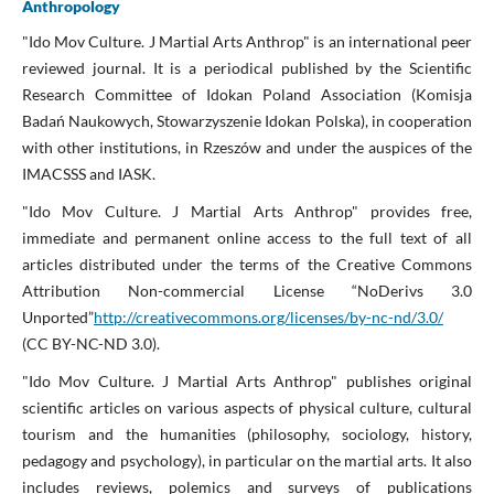
Anthropology
"Ido Mov Culture. J Martial Arts Anthrop" is an international peer
reviewed journal. It is a periodical published by the Scientific
Research Committee of Idokan Poland Association (Komisja
Badań Naukowych, Stowarzyszenie Idokan Polska), in coope­ration
with other institutions, in Rzeszów and under the auspices of the
IMACSSS and IASK.
"Ido Mov Culture. J Martial Arts Anthrop" provides free,
immediate and permanent online access to the full text of all
articles distributed under the terms of the Creative Commons
Attribution Non-commercial License “NoDerivs 3.0
Unported”
http://creativecommons.org/licenses/by-nc-nd/3.0/
(CC BY-NC-ND 3.0).
"Ido Mov Culture. J Martial Arts Anthrop" publishes original
scientific articles on various aspects of physical culture, cultural
tourism and the humanities (philosophy, sociology, history,
pedagogy and psychology), in particular on the martial arts. It also
includes reviews, polemics and surveys of publications