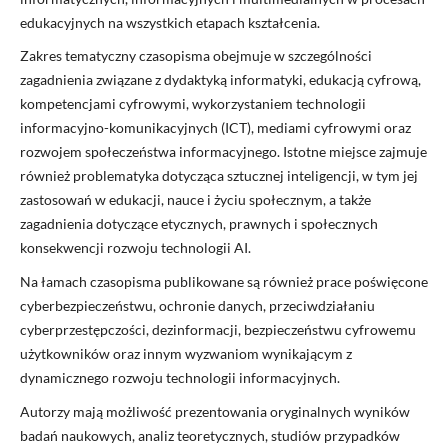
edukacyjnych na wszystkich etapach kształcenia.
Zakres tematyczny czasopisma obejmuje w szczególności
zagadnienia związane z dydaktyką informatyki, edukacją cyfrową,
kompetencjami cyfrowymi, wykorzystaniem technologii
informacyjno-komunikacyjnych (ICT), mediami cyfrowymi oraz
rozwojem społeczeństwa informacyjnego. Istotne miejsce zajmuje
również problematyka dotycząca sztucznej inteligencji, w tym jej
zastosowań w edukacji, nauce i życiu społecznym, a także
zagadnienia dotyczące etycznych, prawnych i społecznych
konsekwencji rozwoju technologii AI.
Na łamach czasopisma publikowane są również prace poświęcone
cyberbezpieczeństwu, ochronie danych, przeciwdziałaniu
cyberprzestępczości, dezinformacji, bezpieczeństwu cyfrowemu
użytkowników oraz innym wyzwaniom wynikającym z
dynamicznego rozwoju technologii informacyjnych.
Autorzy mają możliwość prezentowania oryginalnych wyników
badań naukowych, analiz teoretycznych, studiów przypadków