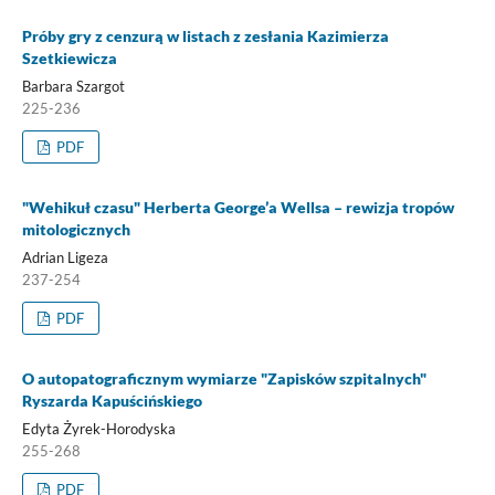
Próby gry z cenzurą w listach z zesłania Kazimierza
Szetkiewicza
Barbara Szargot
225-236
PDF
"Wehikuł czasu" Herberta George’a Wellsa – rewizja tropów
mitologicznych
Adrian Ligeza
237-254
PDF
O autopatograficznym wymiarze "Zapisków szpitalnych"
Ryszarda Kapuścińskiego
Edyta Żyrek-Horodyska
255-268
PDF