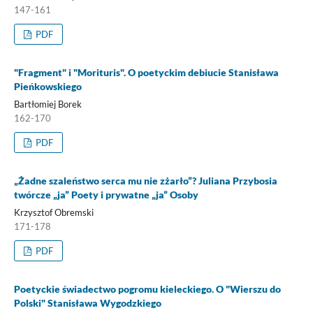
147-161
PDF
"Fragment" i "Morituris". O poetyckim debiucie Stanisława
Pieńkowskiego
Bartłomiej Borek
162-170
PDF
„Żadne szaleństwo serca mu nie zżarło”? Juliana Przybosia
twórcze „ja” Poety i prywatne „ja” Osoby
Krzysztof Obremski
171-178
PDF
Poetyckie świadectwo pogromu kieleckiego. O "Wierszu do
Polski" Stanisława Wygodzkiego