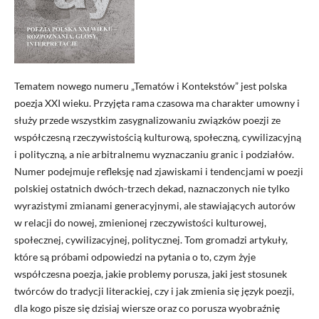
Tematem nowego numeru „Tematów i Kontekstów” jest polska
poezja XXI wieku. Przyjęta rama czasowa ma charakter umowny i
służy przede wszystkim zasygnalizowaniu związków poezji ze
współczesną rzeczywistością kulturową, społeczną, cywilizacyjną
i polityczną, a nie arbitralnemu wyznaczaniu granic i podziałów.
Numer podejmuje refleksję nad zjawiskami i tendencjami w poezji
polskiej ostatnich dwóch-trzech dekad, naznaczonych nie tylko
wyrazistymi zmianami generacyjnymi, ale stawiających autorów
w relacji do nowej, zmienionej rzeczywistości kulturowej,
społecznej, cywilizacyjnej, politycznej. Tom gromadzi artykuły,
które są próbami odpowiedzi na pytania o to, czym żyje
współczesna poezja, jakie problemy porusza, jaki jest stosunek
twórców do tradycji literackiej, czy i jak zmienia się język poezji,
dla kogo pisze się dzisiaj wiersze oraz co porusza wyobraźnię