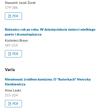
Sławomir Jacek Żurek
179-186
PDF
Różewicz rok po roku. W dziesięciolecie śmierci wielkiego
poety i dramatopisarza
Kazimierz Braun
187-214
PDF
Varia
Niewinność źródłem komizmu. O "Autorkach" Henryka
Sienkiewicza
Anna Lauks
215-224
PDF