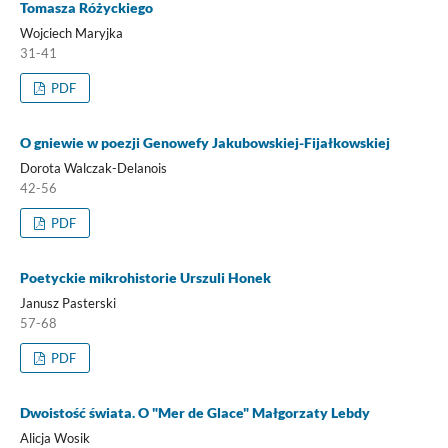
Tomasza Różyckiego
Wojciech Maryjka
31-41
PDF
O gniewie w poezji Genowefy Jakubowskiej-Fijałkowskiej
Dorota Walczak-Delanois
42-56
PDF
Poetyckie mikrohistorie Urszuli Honek
Janusz Pasterski
57-68
PDF
Dwoistość świata. O "Mer de Glace" Małgorzaty Lebdy
Alicja Wosik