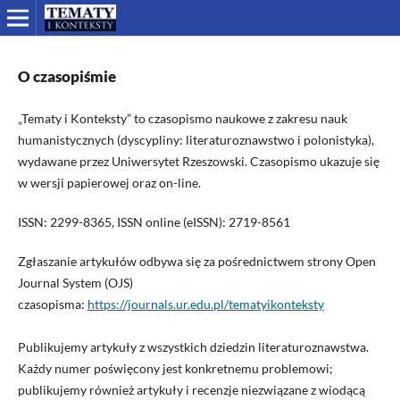
O czasopiśmie
„Tematy i Konteksty” to czasopismo naukowe z zakresu nauk
humanistycznych (dyscypliny: literaturoznawstwo i polonistyka),
wydawane przez Uniwersytet Rzeszowski. Czasopismo ukazuje się
w wersji papierowej oraz on-line.
ISSN: 2299-8365, ISSN online (eISSN): 2719-8561
Zgłaszanie artykułów odbywa się za pośrednictwem strony Open
Journal System (OJS)
czasopisma:
https://journals.ur.edu.pl/tematyikonteksty
Publikujemy artykuły z wszystkich dziedzin literaturoznawstwa.
Każdy numer poświęcony jest konkretnemu problemowi;
publikujemy również artykuły i recenzje niezwiązane z wiodącą