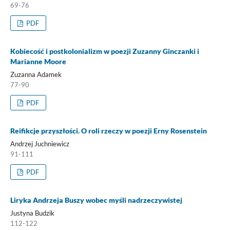
69-76
PDF
Kobiecość i postkolonializm w poezji Zuzanny Ginczanki i
Marianne Moore
Zuzanna Adamek
77-90
PDF
Reifikcje przyszłości. O roli rzeczy w poezji Erny Rosenstein
Andrzej Juchniewicz
91-111
PDF
Liryka Andrzeja Buszy wobec myśli nadrzeczywistej
Justyna Budzik
112-122