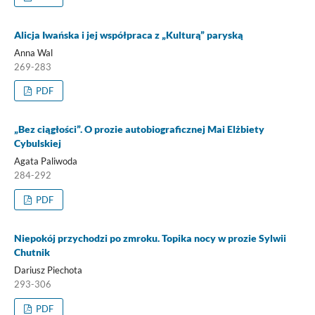
Alicja Iwańska i jej współpraca z „Kulturą” paryską
Anna Wal
269-283
PDF
„Bez ciągłości”. O prozie autobiograficznej Mai Elżbiety
Cybulskiej
Agata Paliwoda
284-292
PDF
Niepokój przychodzi po zmroku. Topika nocy w prozie Sylwii
Chutnik
Dariusz Piechota
293-306
PDF