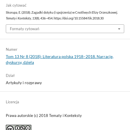
Jak cytować
Skorupa, E. (2018). Zagadki dotyku (i spojrzenia) w Cnotliwych Elizy Orzeszkowej.
Tematy i Konteksty
,
13
(8), 436–454. https://doi.org/10.15584/tik.2018.30
Formaty cytowań
Numer
Tom 13 Nr 8 (2018): Literatura polska 1918–2018. Narracje,
dyskursy, dzieła
Dział
Artykuły i rozprawy
Licencja
Prawa autorskie (c) 2018 Tematy i Konteksty