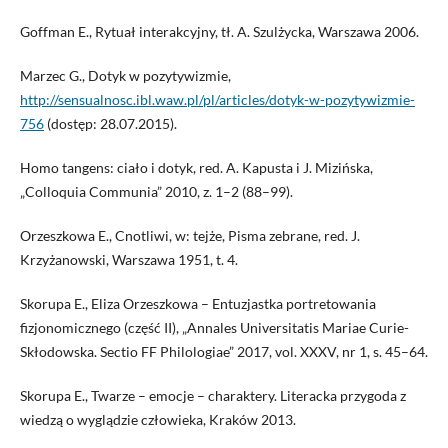
Goffman E., Rytuał interakcyjny, tł. A. Szulżycka, Warszawa 2006.
Marzec G., Dotyk w pozytywizmie,
http://sensualnosc.ibl.waw.pl/pl/articles/dotyk-w-pozytywizmie-
756
(dostęp: 28.07.2015).
Homo tangens: ciało i dotyk, red. A. Kapusta i J. Mizińska,
„Colloquia Communia” 2010, z. 1–2 (88–99).
Orzeszkowa E., Cnotliwi, w: tejże, Pisma zebrane, red. J.
Krzyżanowski, Warszawa 1951, t. 4.
Skorupa E., Eliza Orzeszkowa – Entuzjastka portretowania
fizjonomicznego (część II), „Annales Universitatis Mariae Curie-
Skłodowska. Sectio FF Philologiae” 2017, vol. XXXV, nr 1, s. 45–64.
Skorupa E., Twarze – emocje – charaktery. Literacka przygoda z
wiedzą o wyglądzie człowieka, Kraków 2013.