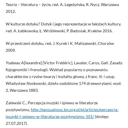
Teoria – literatura – życie, red. A. Legeżyńska, R. Nycz, Warszawa
2012.
W kulturze dotyku? Dotyk i jego reprezentacje w tekstach kultury,
red. A. Łebkowska, Ł. Wróblewski, P. Badysiak, Kraków 2016.
W przestrzeni dotyku, red. J. Kurek i K. Maliszewski, Chorzów
2009.
Ysabeau A[lexandre] [Victor Frédéric], Lavater, Carus, Gall. Zasady
fizjognomiki i frenologii. Wykład popularny o poznawaniu
charakterów z rysów twarzy i kształtu głowy, z franc. tł. i uzup.
Władysław Noskowski, dzieło ozdobione 174 drzeworytami, wyd.
2, Warszawa 1883.
Zalewski C., Percepcja muzyki i śpiewu w literaturze
pozytywizmu,
http://sensualnosc.bn.org.pl/pl/articles/percepcja-
muzyki-i-spiewu-w-literaturze-pozytywizmu-101/
(dostęp:
27.07.2017).