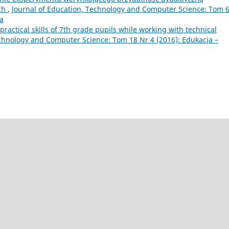
ch
,
Journal of Education, Technology and Computer Science: Tom 
ka
 practical skills of 7th grade pupils while working with technical
echnology and Computer Science: Tom 18 Nr 4 (2016): Edukacja –