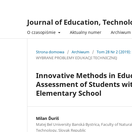
Journal of Education, Techno
O czasopiśmie
Aktualny numer
Archiwum
Strona domowa
/
Archiwum
/
Tom 28 Nr 2 (2019):
WYBRANE PROBLEMY EDUKACJI TECHNICZNEJ
Innovative Methods in Edu
Assessment of Students wit
Elementary School
Milan Ďuriš
Matej Bel University Banská Bystrica, Faculty of Natura
Technology, Slovak Republic