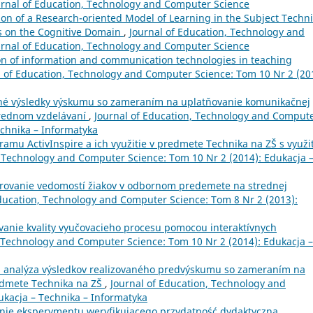
urnal of Education, Technology and Computer Science
on of a Research-oriented Model of Learning in the Subject Techn
s on the Cognitive Domain
,
Journal of Education, Technology and
urnal of Education, Technology and Computer Science
on of information and communication technologies in teaching
l of Education, Technology and Computer Science: Tom 10 Nr 2 (20
né výsledky výskumu so zameraním na uplatňovanie komunikačnej
trednom vzdelávaní
,
Journal of Education, Technology and Comput
echnika – Informatyka
ramu ActivInspire a ich využitie v predmete Technika na ZŠ s využi
, Technology and Computer Science: Tom 10 Nr 2 (2014): Edukacja 
rovanie vedomostí žiakov v odbornom predemete na strednej
Education, Technology and Computer Science: Tom 8 Nr 2 (2013):
vanie kvality vyučovacieho procesu pomocou interaktívnych
, Technology and Computer Science: Tom 10 Nr 2 (2014): Edukacja –
 analýza výsledkov realizovaného predvýskumu so zameraním na
edmete Technika na ZŠ
,
Journal of Education, Technology and
ukacja – Technika – Informatyka
nie eksperymentu weryfikującego przydatność dydaktyczną