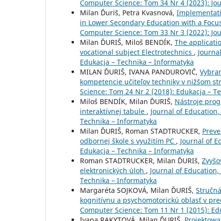
Computer Science: Tom 34 Nr 4 (2023): Jo
Milan Ďuriš, Petra Kvasnová,
Implementati
in Lower Secondary Education with a Focu
Computer Science: Tom 33 Nr 3 (2022): Jo
Milan ĎURIŠ, Miloš BENDÍK,
The applicati
vocational subject Electrotechnics
,
Journa
Edukacja – Technika – Informatyka
MILAN ĎURIŠ, IVANA PANDUROVIČ,
Vybra
kompetencie učiteľov techniky v nižšom s
Science: Tom 24 Nr 2 (2018): Edukacja – T
Miloš BENDÍK, Milan ĎURIŠ,
Nástroje prog
interaktívnej tabule
,
Journal of Education
Technika – Informatyka
Milan ĎURIŠ, Roman STADTRUCKER,
Preve
odbornej škole s využitím PC
,
Journal of 
Edukacja – Technika – Informatyka
Roman STADTRUCKER, Milan ĎURIš,
Zvyšo
elektronických úloh
,
Journal of Education
Technika – Informatyka
Margaréta SOJKOVÁ, Milan ĎURIŠ,
Stručná
kognitívnu a psychomotorickú oblasť v pr
Computer Science: Tom 11 Nr 1 (2015): Ed
Ivana RAKYTOVÁ, Milan ĎURIŠ,
Projektowa