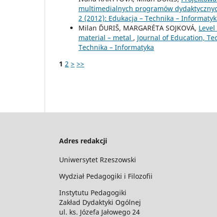
multimedialnych programów dydaktyczny
2 (2012): Edukacja – Technika – Informaty
Milan ĎURIŠ, MARGARÉTA SOJKOVÁ,
Level
material – metal
,
Journal of Education, T
Technika – Informatyka
1
2
>
>>
Adres redakcji
Uniwersytet Rzeszowski
Wydział Pedagogiki i Filozofii
Instytutu Pedagogiki
Zakład Dydaktyki Ogólnej
ul. ks. Józefa Jałowego 24