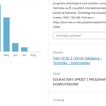
programu ActivInspire a ich využitie v pr
Technika na ZŠ s využitím interaktívnej tab
Journal of Education, Technology and Compute
Science
,
10
(2), 193–200. Pobrano z
https://journals.ur.edu.pl/jetacomps/artic
/6594
Formaty cytowań
Numer
Tom 10 Nr 2 (2014): Edukacja –
Technika – Informatyka
Dział
EDUKACYJNY SPRZĘT I PROGRAM
KOMPUTEROWE
Licencja