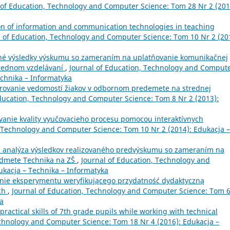
 of Education, Technology and Computer Science: Tom 28 Nr 2 (201
on of information and communication technologies in teaching
l of Education, Technology and Computer Science: Tom 10 Nr 2 (20
né výsledky výskumu so zameraním na uplatňovanie komunikačnej
trednom vzdelávaní
,
Journal of Education, Technology and Comput
echnika – Informatyka
rovanie vedomostí žiakov v odbornom predemete na strednej
Education, Technology and Computer Science: Tom 8 Nr 2 (2013):
vanie kvality vyučovacieho procesu pomocou interaktívnych
, Technology and Computer Science: Tom 10 Nr 2 (2014): Edukacja –
 analýza výsledkov realizovaného predvýskumu so zameraním na
edmete Technika na ZŠ
,
Journal of Education, Technology and
ukacja – Technika – Informatyka
nie eksperymentu weryfikującego przydatność dydaktyczną
ch
,
Journal of Education, Technology and Computer Science: Tom 
ka
 practical skills of 7th grade pupils while working with technical
echnology and Computer Science: Tom 18 Nr 4 (2016): Edukacja –