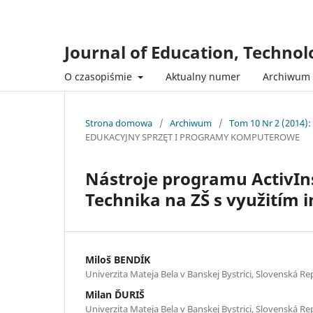
Journal of Education, Techno
O czasopiśmie
Aktualny numer
Archiwum
Strona domowa
/
Archiwum
/
Tom 10 Nr 2 (2014):
EDUKACYJNY SPRZĘT I PROGRAMY KOMPUTEROWE
Nástroje programu ActivIns
Technika na ZŠ s využitím i
Miloš BENDÍK
Univerzita Mateja Bela v Banskej Bystrici, Slovenská Re
Milan ĎURIŠ
Univerzita Mateja Bela v Banskej Bystrici, Slovenská Re