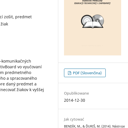
cí zošit, predmet
 žiak
no-komunikačných
ActivBoard vo vyučovaní
ľom predmetného
PDF (Slovenčina)
ého a spracovaného
 pre daný predmet a
necovať žiakov k vyššej
Opublikowane
2014-12-30
Jak cytować
BENDÍK, M., & ĎURIŠ, M. (2014). Nástroje