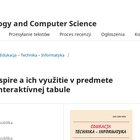
logy and Computer Science
Przesyłanie tekstów
Proces recenzji
Ogłoszenia
Ko
 Edukacja – Technika – Informatyka
/
pire a ich využitie v predmete
nteraktívnej tabule
publika
publika