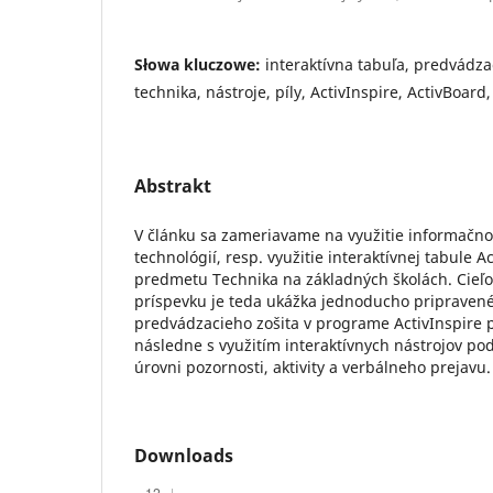
Słowa kluczowe:
interaktívna tabuľa, predvádza
technika, nástroje, píly, ActivInspire, ActivBoard,
Abstrakt
V článku sa zameriavame na využitie informač
technológií, resp. využitie interaktívnej tabule 
predmetu Technika na základných školách. Cie
príspevku je teda ukážka jednoducho pripraven
predvádzacieho zošita v programe ActivInspire
následne s využitím interaktívnych nástrojov pod
úrovni pozornosti, aktivity a verbálneho prejavu.
Downloads