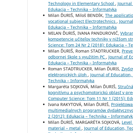
Technology in Elementary School
,
Journal
Edukacja – Technika – Informatyka
Milan ĎURIŠ, Miloš BENDÍK,
The applicati
vocational subject Electrotechnics
,
Journa
Edukacja – Technika – Informatyka
MILAN ĎURIŠ, IVANA PANDUROVIČ,
Vybra
kompetencie učiteľov techniky v nižšom s
Science: Tom 24 Nr 2 (2018): Edukacja – T
Milan ĎURIŠ, Roman STADTRUCKER,
Preve
odbornej škole s využitím PC
,
Journal of 
Edukacja – Technika – Informatyka
Roman STADTRUCKER, Milan ĎURIš,
Zvyšo
elektronických úloh
,
Journal of Education
Technika – Informatyka
Margaréta SOJKOVÁ, Milan ĎURIŠ,
Stručná
kognitívnu a psychomotorickú oblasť v pr
Computer Science: Tom 11 Nr 1 (2015): Ed
Ivana RAKYTOVÁ, Milan ĎURIŠ,
Projektowa
multimedialnych programów dydaktyczny
2 (2012): Edukacja – Technika – Informaty
Milan ĎURIŠ, MARGARÉTA SOJKOVÁ,
Level
material – metal
,
Journal of Education, T