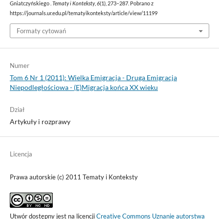
Gniatczyńskiego .
Tematy i Konteksty
,
6
(1), 273–287. Pobrano z
https://journals.ur.edu.pl/tematyikonteksty/article/view/11199
Formaty cytowań
Numer
Tom 6 Nr 1 (2011): Wielka Emigracja - Druga Emigracja
Niepodległościowa - (E)Migracja końca XX wieku
Dział
Artykuły i rozprawy
Licencja
Prawa autorskie (c) 2011 Tematy i Konteksty
Utwór dostępny jest na licencji
Creative Commons Uznanie autorstwa