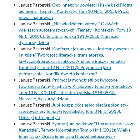
Janusz Pasterski,
Oko Innego w powieści Niskie Łąki Piotra
Siemiona
,
Tematy i Konteksty: Tom 10 Nr 5 (2015): Proza
nowa i najnowsza
Janusz Pasterski,
„Nie wiedziałem wtedy...” O dwóch
wierszach autotematycznych
,
Tematy i Konteksty: Tom 13
Nr 8 (2018): Literatura polska 1918–2018. Narracje,
dyskursy, dzieła
Janusz Pasterski,
Konferencja naukowa „Jesteśmy wszędzie
i nigdzie”. Twórczość literacka, translatorska,
krytycznoliteracka i naukowa Andrzeja Buszy
,
Tematy i
Konteksty: Tom 12 Nr 7 (2017): Pogranicza jako
przestrzenie... konfliktów: zło konieczne?
Janusz Pasterski,
Promocja monografii poświęconej
twórczości Anny Frajlich w Krakowie
,
Tematy i Konteksty:
Tom 13 Nr 8 (2018): Literatura polska 1918–2018.
Narracje, dyskursy, dzieła
Janusz Pasterski,
Jubileusz pięćdziesięciolecia polonistyki
rzeszowskiej
,
Tematy i Konteksty: Tom 8 Nr 3 (2013):
Dzisiaj i jutro poetyki
Janusz Pasterski,
Sympozjum naukowe "Literatura polska w
Kanadzie"
,
Tematy i Konteksty: Tom 6 Nr 1 (2011): Wielka
Emigracja - Druga Emigracja Niepodległościowa -