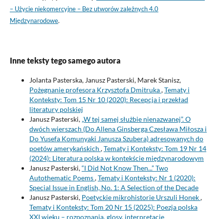
– Użycie niekomercyjne – Bez utworów zależnych 4.0
Międzynarodowe
.
Inne teksty tego samego autora
Jolanta Pasterska, Janusz Pasterski, Marek Stanisz,
Pożegnanie profesora Krzysztofa Dmitruka
,
Tematy i
Konteksty: Tom 15 Nr 10 (2020): Recepcja i przekład
literatury polskiej
Janusz Pasterski,
„W tej samej służbie nienazwanej”. O
dwóch wierszach (Do Allena Ginsberga Czesława Miłosza i
Do Yusefa Komunyaki Janusza Szubera) adresowanych do
poetów amerykańskich
,
Tematy i Konteksty: Tom 19 Nr 14
(2024): Literatura polska w kontekście międzynarodowym
Janusz Pasterski,
“I Did Not Know Then...” Two
Autothematic Poems
,
Tematy i Konteksty: Nr 1 (2020):
Special Issue in English, No. 1: A Selection of the Decade
Janusz Pasterski,
Poetyckie mikrohistorie Urszuli Honek
,
Tematy i Konteksty: Tom 20 Nr 15 (2025): Poezja polska
XXI wieku – rozpoznania, glosy, interpretacje