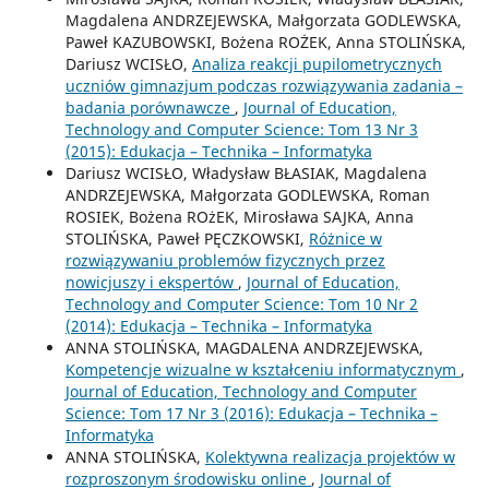
Magdalena ANDRZEJEWSKA, Małgorzata GODLEWSKA,
Paweł KAZUBOWSKI, Bożena ROŻEK, Anna STOLIŃSKA,
Dariusz WCISŁO,
Analiza reakcji pupilometrycznych
uczniów gimnazjum podczas rozwiązywania zadania –
badania porównawcze
,
Journal of Education,
Technology and Computer Science: Tom 13 Nr 3
(2015): Edukacja – Technika – Informatyka
Dariusz WCISŁO, Władysław BŁASIAK, Magdalena
ANDRZEJEWSKA, Małgorzata GODLEWSKA, Roman
ROSIEK, Bożena ROżEK, Mirosława SAJKA, Anna
STOLIŃSKA, Paweł PĘCZKOWSKI,
Różnice w
rozwiązywaniu problemów fizycznych przez
nowicjuszy i ekspertów
,
Journal of Education,
Technology and Computer Science: Tom 10 Nr 2
(2014): Edukacja – Technika – Informatyka
ANNA STOLIŃSKA, MAGDALENA ANDRZEJEWSKA,
Kompetencje wizualne w kształceniu informatycznym
,
Journal of Education, Technology and Computer
Science: Tom 17 Nr 3 (2016): Edukacja – Technika –
Informatyka
ANNA STOLIŃSKA,
Kolektywna realizacja projektów w
rozproszonym środowisku online
,
Journal of