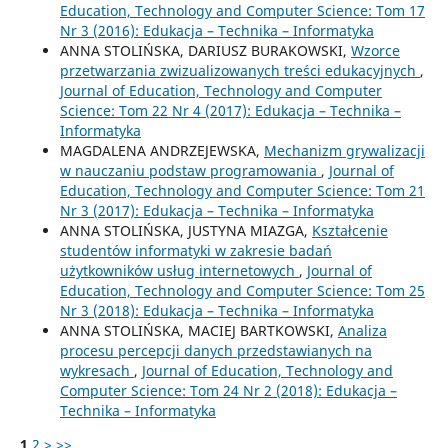
Education, Technology and Computer Science: Tom 17
Nr 3 (2016): Edukacja – Technika – Informatyka
ANNA STOLIŃSKA, DARIUSZ BURAKOWSKI,
Wzorce
przetwarzania zwizualizowanych treści edukacyjnych
,
Journal of Education, Technology and Computer
Science: Tom 22 Nr 4 (2017): Edukacja – Technika –
Informatyka
MAGDALENA ANDRZEJEWSKA,
Mechanizm grywalizacji
w nauczaniu podstaw programowania
,
Journal of
Education, Technology and Computer Science: Tom 21
Nr 3 (2017): Edukacja – Technika – Informatyka
ANNA STOLIŃSKA, JUSTYNA MIAZGA,
Kształcenie
studentów informatyki w zakresie badań
użytkowników usług internetowych
,
Journal of
Education, Technology and Computer Science: Tom 25
Nr 3 (2018): Edukacja – Technika – Informatyka
ANNA STOLIŃSKA, MACIEJ BARTKOWSKI,
Analiza
procesu percepcji danych przedstawianych na
wykresach
,
Journal of Education, Technology and
Computer Science: Tom 24 Nr 2 (2018): Edukacja –
Technika – Informatyka
1
2
>
>>