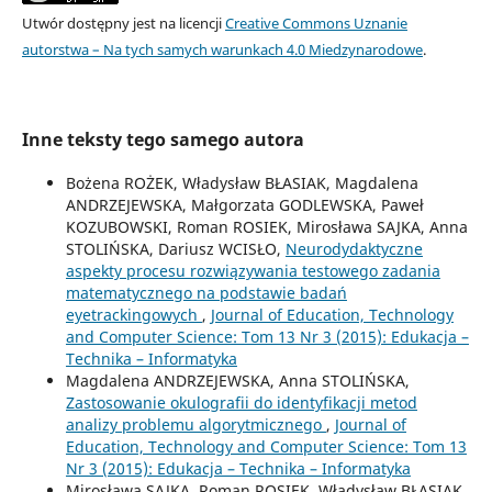
Utwór dostępny jest na licencji
Creative Commons Uznanie
autorstwa – Na tych samych warunkach 4.0 Miedzynarodowe
.
Inne teksty tego samego autora
Bożena ROŻEK, Władysław BŁASIAK, Magdalena
ANDRZEJEWSKA, Małgorzata GODLEWSKA, Paweł
KOZUBOWSKI, Roman ROSIEK, Mirosława SAJKA, Anna
STOLIŃSKA, Dariusz WCISŁO,
Neurodydaktyczne
aspekty procesu rozwiązywania testowego zadania
matematycznego na podstawie badań
eyetrackingowych
,
Journal of Education, Technology
and Computer Science: Tom 13 Nr 3 (2015): Edukacja –
Technika – Informatyka
Magdalena ANDRZEJEWSKA, Anna STOLIŃSKA,
Zastosowanie okulografii do identyfikacji metod
analizy problemu algorytmicznego
,
Journal of
Education, Technology and Computer Science: Tom 13
Nr 3 (2015): Edukacja – Technika – Informatyka
Mirosława SAJKA, Roman ROSIEK, Władysław BŁASIAK,