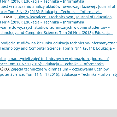
Nr 4 (2016): Edukacja – Technika – Informatyka
est w nauczaniu analizy układów równowagi fazowej
,
Journal of
ce: Tom 8 Nr 2 (2013): Edukacja – Technika – Informatyka
a STAŚKO,
Blog w kształceniu technicznym
,
Journal of Education,
Nr 4 (2016): Edukacja – Technika – Informatyka
wanie do wyższych studiów technicznych w opinii studentów –
Technology and Computer Science: Tom 26 Nr 4 (2018): Edukacja –
podjęcia studiów na kierunku edukacja techniczno-informatyczna
, Technology and Computer Science: Tom 9 Nr 1 (2014): Edukacja –
kacja nauczycieli zajęć technicznych w gimnazjum
,
Journal of
ce: Tom 11 Nr 1 (2015): Edukacja – Technika – Informatyka
TAŚKO,
Zajęcia techniczne w gimnazjum – oczekiwania uczniów
,
uter Science: Tom 11 Nr 1 (2015): Edukacja – Technika – Informat