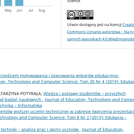
Science
Utwór dostępny jest na licencji
Creati
Commons Uznanie autorstwa – Na ty
samych warunkach 4.0 Miedzynarod
arzędziem motywowania i planowania wyborów edukacyjno-
tion, Technology and Computer Science: Tom 30 Nr 4 (2019): Edukac
ATARZYNA POTYRAŁA,
Wiedza i postawy studentów – przyszłych
etod badań naukowych
,
Journal of Education, Technology and Comp
echnika – Informatyka
entów wyższej uczelni technicznej w zakresie tworzenia prezentacj
echnology and Computer Science: Tom 8 Nr 2 (2013): Edukacja –
echniki – analiza prac i opinii uczniów
,
Journal of Education,