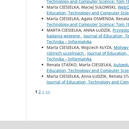
Technology and Computer Science: Tom 18 
Marta CIESIELKA, Maciej SUŁOWSKI,
WebQu
Education, Technology and Computer Scien
Marta CIESIELKA, Agata OSMENDA, Renat
Technology and Computer Science: Tom 18 
MARTA CIESIELKA, ANNA ŁUDZIK,
Przygoto
badania wstępne
,
Journal of Education, 
Technika – Informatyka
Marta CIESIELKA, Wojciech KŁYZA,
Motywy 
różnych uczelniach
,
Journal of Education
Technika – Informatyka
Renata STAŚKO, Marta CIESIELKA,
Autoedu
Education, Technology and Computer Scien
Marta CIESIELKA, Anna ŁUDZIK, Renata S
Journal of Education, Technology and Comp
1
2
>
>>