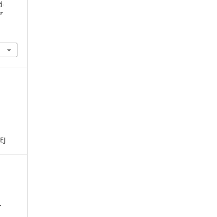
j.
r
EJ
r