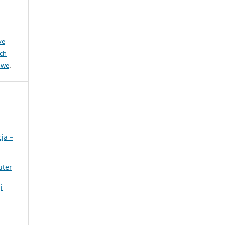
ve
ch
owe
.
ja –
uter
i