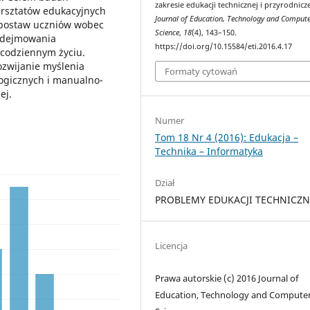
zakresie edukacji technicznej i przyrodnicze
arsztatów edukacyjnych
Journal of Education, Technology and Compute
 postaw uczniów wobec
Science
,
18
(4), 143–150.
podejmowania
https://doi.org/10.15584/eti.2016.4.17
codziennym życiu.
ozwijanie myślenia
Formaty cytowań
ogicznych i manualno-
ej.
Numer
Tom 18 Nr 4 (2016): Edukacja –
Technika – Informatyka
Dział
PROBLEMY EDUKACJI TECHNICZN
Licencja
Prawa autorskie (c) 2016 Journal of
Education, Technology and Compute