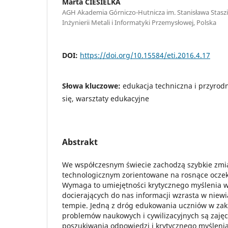
Marta CIESIELKA
AGH Akademia Górniczo-Hutnicza im. Stanisława Staszi
Inżynierii Metali i Informatyki Przemysłowej, Polska
DOI:
https://doi.org/10.15584/eti.2016.4.17
Słowa kluczowe:
edukacja techniczna i przyrodn
się, warsztaty edukacyjne
Abstrakt
We współczesnym świecie zachodzą szybkie zmi
technologicznym zorientowane na rosnące oczek
Wymaga to umiejętności krytycznego myślenia w s
docierających do nas informacji wzrasta w niew
tempie. Jedną z dróg edukowania uczniów w zak
problemów naukowych i cywilizacyjnych są zaję
poszukiwania odpowiedzi i krytycznego myśleni