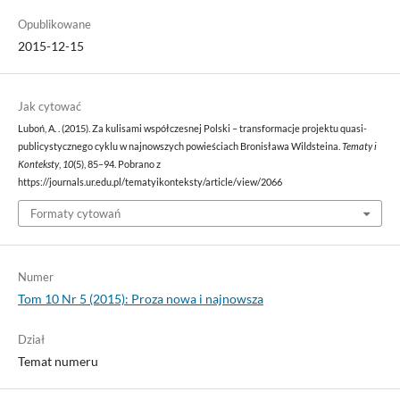
Opublikowane
2015-12-15
Jak cytować
Luboń, A. . (2015). Za kulisami współczesnej Polski – transformacje projektu quasi-
publicystycznego cyklu w najnowszych powieściach Bronisława Wildsteina.
Tematy i
Konteksty
,
10
(5), 85–94. Pobrano z
https://journals.ur.edu.pl/tematyikonteksty/article/view/2066
Formaty cytowań
Numer
Tom 10 Nr 5 (2015): Proza nowa i najnowsza
Dział
Temat numeru