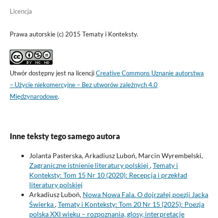
Licencja
Prawa autorskie (c) 2015 Tematy i Konteksty.
Utwór dostępny jest na licencji
Creative Commons Uznanie autorstwa
– Użycie niekomercyjne – Bez utworów zależnych 4.0
Międzynarodowe
.
Inne teksty tego samego autora
Jolanta Pasterska, Arkadiusz Luboń, Marcin Wyrembelski,
Zagraniczne istnienie literatury polskiej
,
Tematy i
Konteksty: Tom 15 Nr 10 (2020): Recepcja i przekład
literatury polskiej
Arkadiusz Luboń,
Nowa Nowa Fala. O dojrzałej poezji Jacka
Świerka
,
Tematy i Konteksty: Tom 20 Nr 15 (2025): Poezja
polska XXI wieku – rozpoznania, glosy, interpretacje