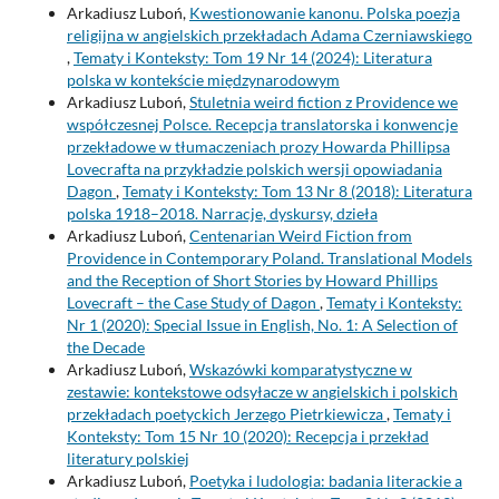
Arkadiusz Luboń,
Kwestionowanie kanonu. Polska poezja
religijna w angielskich przekładach Adama Czerniawskiego
,
Tematy i Konteksty: Tom 19 Nr 14 (2024): Literatura
polska w kontekście międzynarodowym
Arkadiusz Luboń,
Stuletnia weird fiction z Providence we
współczesnej Polsce. Recepcja translatorska i konwencje
przekładowe w tłumaczeniach prozy Howarda Phillipsa
Lovecrafta na przykładzie polskich wersji opowiadania
Dagon
,
Tematy i Konteksty: Tom 13 Nr 8 (2018): Literatura
polska 1918–2018. Narracje, dyskursy, dzieła
Arkadiusz Luboń,
Centenarian Weird Fiction from
Providence in Contemporary Poland. Translational Models
and the Reception of Short Stories by Howard Phillips
Lovecraft – the Case Study of Dagon
,
Tematy i Konteksty:
Nr 1 (2020): Special Issue in English, No. 1: A Selection of
the Decade
Arkadiusz Luboń,
Wskazówki komparatystyczne w
zestawie: kontekstowe odsyłacze w angielskich i polskich
przekładach poetyckich Jerzego Pietrkiewicza
,
Tematy i
Konteksty: Tom 15 Nr 10 (2020): Recepcja i przekład
literatury polskiej
Arkadiusz Luboń,
Poetyka i ludologia: badania literackie a