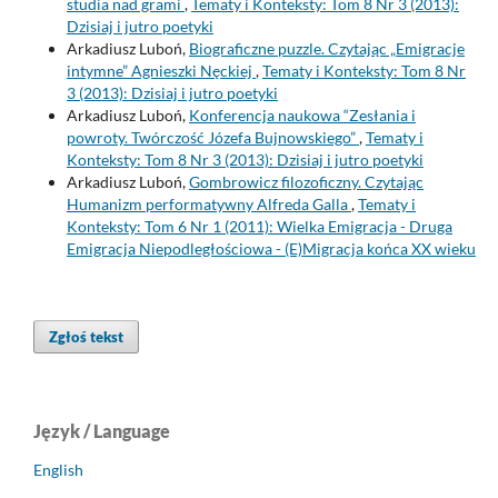
studia nad grami
,
Tematy i Konteksty: Tom 8 Nr 3 (2013):
Dzisiaj i jutro poetyki
Arkadiusz Luboń,
Biograficzne puzzle. Czytając „Emigracje
intymne” Agnieszki Nęckiej
,
Tematy i Konteksty: Tom 8 Nr
3 (2013): Dzisiaj i jutro poetyki
Arkadiusz Luboń,
Konferencja naukowa “Zesłania i
powroty. Twórczość Józefa Bujnowskiego”
,
Tematy i
Konteksty: Tom 8 Nr 3 (2013): Dzisiaj i jutro poetyki
Arkadiusz Luboń,
Gombrowicz filozoficzny. Czytając
Humanizm performatywny Alfreda Galla
,
Tematy i
Konteksty: Tom 6 Nr 1 (2011): Wielka Emigracja - Druga
Emigracja Niepodległościowa - (E)Migracja końca XX wieku
Zgłoś tekst
Język / Language
English