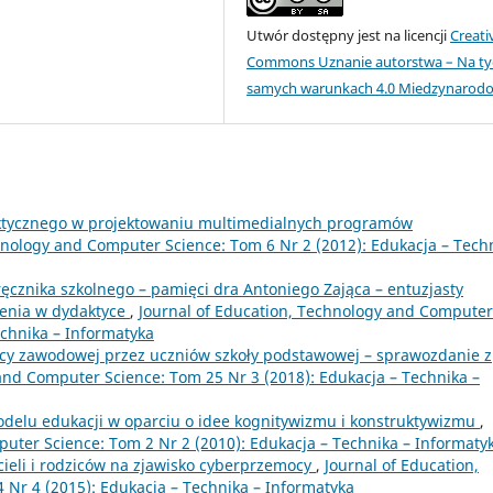
Utwór dostępny jest na licencji
Creati
Commons Uznanie autorstwa – Na ty
samych warunkach 4.0 Miedzynarod
ktycznego w projektowaniu multimedialnych programów
hnology and Computer Science: Tom 6 Nr 2 (2012): Edukacja – Tech
dręcznika szkolnego – pamięci dra Antoniego Zająca – entuzjasty
cenia w dydaktyce
,
Journal of Education, Technology and Computer
echnika – Informatyka
cy zawodowej przez uczniów szkoły podstawowej – sprawozdanie z
and Computer Science: Tom 25 Nr 3 (2018): Edukacja – Technika –
elu edukacji w oparciu o idee kognitywizmu i konstruktywizmu
,
uter Science: Tom 2 Nr 2 (2010): Edukacja – Technika – Informaty
ieli i rodziców na zjawisko cyberprzemocy
,
Journal of Education,
Nr 4 (2015): Edukacja – Technika – Informatyka