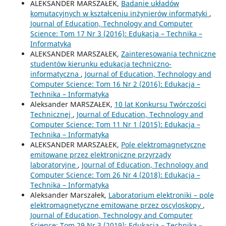
ALEKSANDER MARSZAŁEK,
Badanie układów
komutacyjnych w kształceniu inżynierów informatyki
,
Journal of Education, Technology and Computer
Science: Tom 17 Nr 3 (2016): Edukacja – Technika –
Informatyka
ALEKSANDER MARSZAŁEK,
Zainteresowania techniczne
studentów kierunku edukacja techniczno-
informatyczna
,
Journal of Education, Technology and
Computer Science: Tom 16 Nr 2 (2016): Edukacja –
Technika – Informatyka
Aleksander MARSZAŁEK,
10 lat Konkursu Twórczości
Technicznej
,
Journal of Education, Technology and
Computer Science: Tom 11 Nr 1 (2015): Edukacja –
Technika – Informatyka
ALEKSANDER MARSZAŁEK,
Pole elektromagnetyczne
emitowane przez elektroniczne przyrządy
laboratoryjne
,
Journal of Education, Technology and
Computer Science: Tom 26 Nr 4 (2018): Edukacja –
Technika – Informatyka
Aleksander Marszałek,
Laboratorium elektroniki – pole
elektromagnetyczne emitowane przez oscyloskopy
,
Journal of Education, Technology and Computer
Science: Tom 29 Nr 3 (2019): Edukacja – Technika –