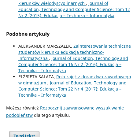
kierunków wielodyscyplinarnych
,
Journal of
Education, Technology and Computer Science: Tom 12
Nr 2 (2015): Edukacja – Technika – Informatyka
Podobne artykuły
ALEKSANDER MARSZAŁEK,
Zainteresowania techniczne
studentów kierunku edukacja techniczno-
informatyczna
,
Journal of Education, Technology and
Computer Science: Tom 16 Nr 2 (2016): Edukacja –
Technika – Informatyka
ELŻBIETA SAŁATA,
Rola zajęć z doradztwa zawodowego
w gimnazjum
,
Journal of Education, Technology and
Computer Science: Tom 22 Nr 4 (2017): Edukacja –
Technika – Informatyka
Możesz również
Rozpocznij zaawansowane wyszukiwanie
podobieństw
dla tego artykułu.
Zgłoś tekst