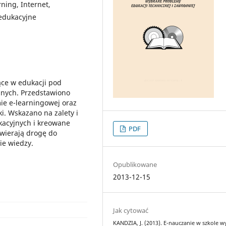
ning, Internet,
 edukacyjne
ce w edukacji pod
jnych. Przedstawiono
ie e-learningowej oraz
i. Wskazano na zalety i
kacyjnych i kreowane
PDF
twierają drogę do
ie wiedzy.
Opublikowane
2013-12-15
Jak cytować
KANDZIA, J. (2013). E-nauczanie w szkole w