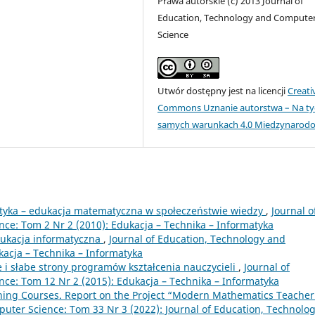
Prawa autorskie (c) 2013 Journal of
Education, Technology and Compute
Science
Utwór dostępny jest na licencji
Creati
Commons Uznanie autorstwa – Na ty
samych warunkach 4.0 Miedzynarod
yka – edukacja matematyczna w społeczeństwie wiedzy
,
Journal o
ce: Tom 2 Nr 2 (2010): Edukacja – Technika – Informatyka
edukacja informatyczna
,
Journal of Education, Technology and
kacja – Technika – Informatyka
e i słabe strony programów kształcenia nauczycieli
,
Journal of
ce: Tom 12 Nr 2 (2015): Edukacja – Technika – Informatyka
ning Courses. Report on the Project “Modern Mathematics Teache
uter Science: Tom 33 Nr 3 (2022): Journal of Education, Technolo