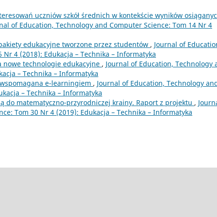
teresowań uczniów szkół średnich w kontekście wyników osiągany
nal of Education, Technology and Computer Science: Tom 14 Nr 4
 pakiety edukacyjne tworzone przez studentów
,
Journal of Educatio
Nr 4 (2018): Edukacja – Technika – Informatyka
a nowe technologie edukacyjne
,
Journal of Education, Technology
kacja – Technika – Informatyka
 wspomagana e-learningiem
,
Journal of Education, Technology an
ukacja – Technika – Informatyka
ną do matematyczno-przyrodniczej krainy. Raport z projektu
,
Journa
ce: Tom 30 Nr 4 (2019): Edukacja – Technika – Informatyka