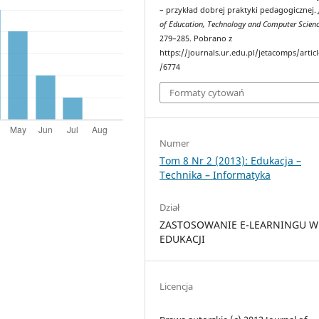
– przykład dobrej praktyki pedagogicznej.
of Education, Technology and Computer Scien
279–285. Pobrano z
https://journals.ur.edu.pl/jetacomps/artic
/6774
Formaty cytowań
Numer
Tom 8 Nr 2 (2013): Edukacja –
Technika – Informatyka
Dział
ZASTOSOWANIE E-LEARNINGU W
EDUKACJI
Licencja