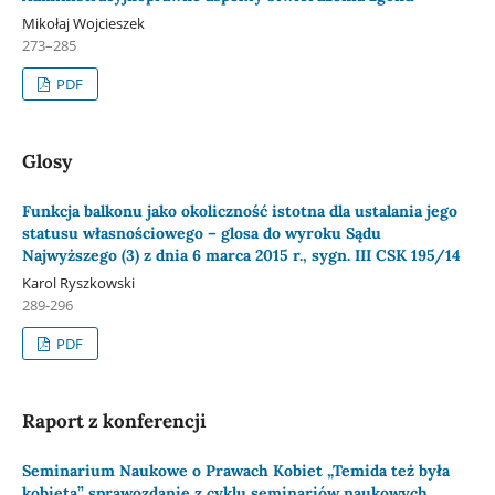
Mikołaj Wojcieszek
273–285
PDF
Glosy
Funkcja balkonu jako okoliczność istotna dla ustalania jego
statusu własnościowego – glosa do wyroku Sądu
Najwyższego (3) z dnia 6 marca 2015 r., sygn. III CSK 195/14
Karol Ryszkowski
289-296
PDF
Raport z konferencji
Seminarium Naukowe o Prawach Kobiet „Temida też była
kobietą” sprawozdanie z cyklu seminariów naukowych