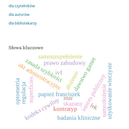
dla czytelników
dla autorów
dla bibliotekarzy
Słowa kluczowe
samouzupełnienie
dawstwo gamet
zasada szybkości
prawo zabudowy
akt administracyjny
użytkowanie wieczyste
ivf
złożenie
interes publiczny
superficies
optometria
regulacja
samozłożenie
papież franciszek
mar
kodeks cywilny
skazany
lek
kontratyp
badania kliniczne